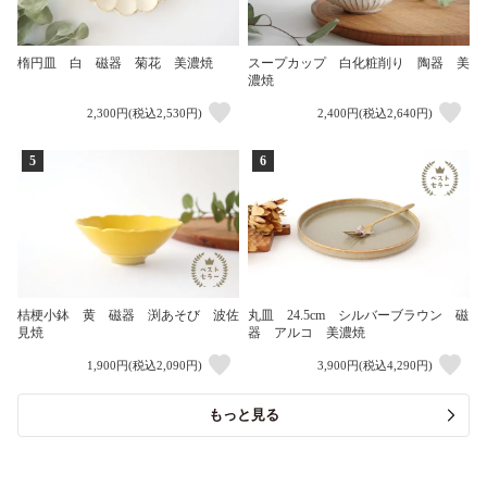
楕円皿 白 磁器 菊花 美濃焼
スープカップ 白化粧削り 陶器 美
濃焼
2,300円(税込2,530円)
2,400円(税込2,640円)
5
6
桔梗小鉢 黄 磁器 渕あそび 波佐
丸皿 24.5cm シルバーブラウン 磁
見焼
器 アルコ 美濃焼
1,900円(税込2,090円)
3,900円(税込4,290円)
もっと見る