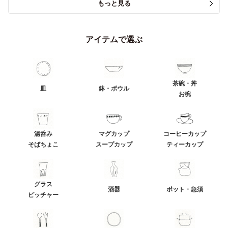
もっと見る
アイテムで選ぶ
茶碗・丼
皿
鉢・ボウル
お椀
湯呑み
マグカップ
コーヒーカップ
そばちょこ
スープカップ
ティーカップ
グラス
酒器
ポット・急須
ピッチャー