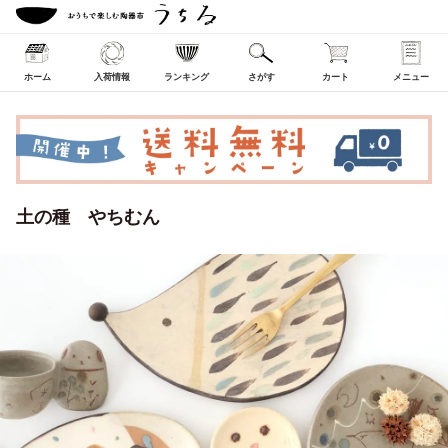
ホーム
入荷情報
ランキング
さがす
カート
メニュー
土の種 やちむん