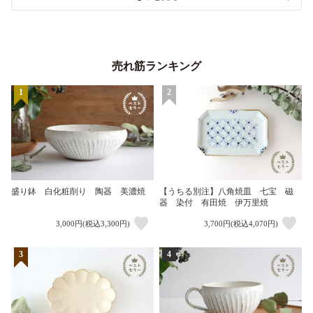
売れ筋ランキング
1
2
盛り鉢 白化粧削り 陶器 美濃焼
【うちる別注】八角焼皿 七宝 磁
器 染付 有田焼 伊万里焼
3,000円(税込3,300円)
3,700円(税込4,070円)
3
4