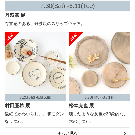
7.30(Sat) -8.11(Tue)
丹窓窯 展
存在感のある、丹波焼のスリップウェア。
7.25(Sat) -8.9(Sun)
7.23(Thu) -8.7(Fri)
村田亜希 展
松本克也 展
繊細でかわいらしい、和モダン
燻したような灰色が印象的な、
なうつわ。
木のうつわ。
もっと見る