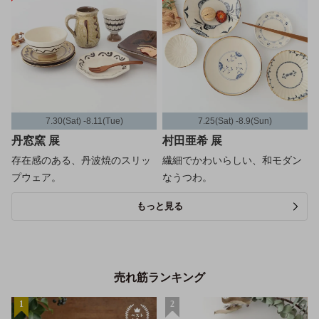
7.30(Sat) -8.11(Tue)
7.25(Sat) -8.9(Sun)
丹窓窯 展
村田亜希 展
存在感のある、丹波焼のスリッ
繊細でかわいらしい、和モダン
プウェア。
なうつわ。
もっと見る
売れ筋ランキング
1
2