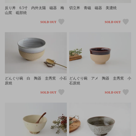
反り丼 6.5寸 内外太陽 磁器 梅
切立丼 青磁 磁器 美濃焼
山窯 砥部焼
SOLD OUT
SOLD OUT
どんぐり碗 白 陶器 圭秀窯 小石
どんぐり碗 アメ 陶器 圭秀窯 小
原焼
石原焼
SOLD OUT
SOLD OUT