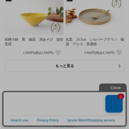
桔梗小鉢 黄 磁器 渕あそび 波佐
丸皿 24.5cm シルバーブラウン 磁
見焼
器 アルコ 美濃焼
1,900円(税込2,090円)
3,900円(税込4,290円)
もっと見る
配送料
送料無料キャンペーン中
5千円以上
300円
1万円以上
無料