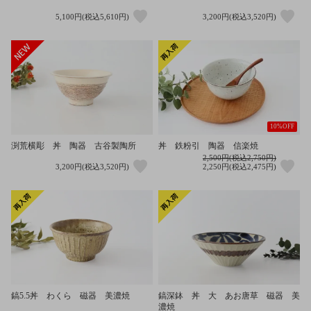
5,100円(税込5,610円)
3,200円(税込3,520円)
10%OFF
丼 鉄粉引 陶器 信楽焼
渕荒横彫 丼 陶器 古谷製陶所
2,500円(税込2,750円)
3,200円(税込3,520円)
2,250円(税込2,475円)
鎬5.5丼 わくら 磁器 美濃焼
鎬深鉢 丼 大 あお唐草 磁器 美
濃焼