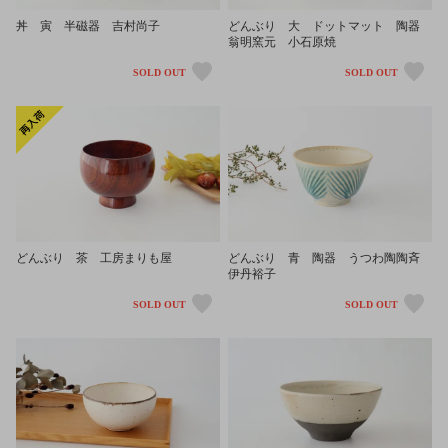
丼 寅 半磁器 吉村尚子
どんぶり 大 ドットマット 陶器
翁明窯元 小石原焼
SOLD OUT
SOLD OUT
どんぶり 茶 工房まりも屋
どんぶり 青 陶器 うつわ陶陶斉
伊丹裕子
SOLD OUT
SOLD OUT