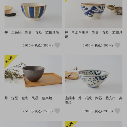
丼 二色縞 陶器 青藍 波佐見焼
丼 そよぎ唐草 陶器 青藍 波佐見
焼
3,000円(税込3,300円)
3,000円(税込3,300円)
丼 深型 金彩 陶器 信楽焼
凛麺鉢 丼 花紋 陶器 藍安南 美
濃焼
2,500円(税込2,750円)
3,900円(税込4,290円)