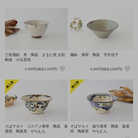
三彩飛鉋 丼 陶器 まるた窯 太田
麺鉢 薄荷 陶器 平沢佳子
剛速 小石原焼
4,500円(税込4,950円)
4,400円(税込4,840円)
そばマカイ ゴスアメ唐草 陶器 壷
そばマカイ 線引唐草 陶器 壷屋
屋焼 陶眞窯 やちむん
焼 陶眞窯 やちむん