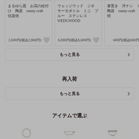
まるゆら皿 お花の絵付
ウェッジウッド ジオ
箸置き 洋ナシ
け 陶器 sunny-craft
サーモボトル ミニ ブ
陶器 sunny-craf
信楽焼
ルー ステンレス
焼
WEDGWOOD
2,600円(税込2,860円)
6,000円(税込6,600円)
600円(税込660円
もっと見る
再入荷
もっと見る
アイテムで選ぶ