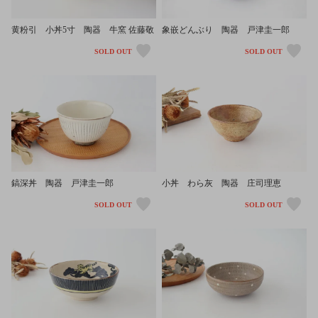
黄粉引 小丼5寸 陶器 牛窯 佐藤敬
象嵌どんぶり 陶器 戸津圭一郎
SOLD OUT
SOLD OUT
鎬深丼 陶器 戸津圭一郎
小丼 わら灰 陶器 庄司理恵
SOLD OUT
SOLD OUT