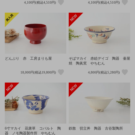
4,100円(税込4,510円)
4,100円(税込4,510円)
どんぶり 赤 工房まりも屋
そばマカイ 赤絵デイゴ 陶器 壷屋
焼 陶眞窯 やちむん
18,000円(税込19,800円)
4,800円(税込5,280円)
6寸マカイ 花唐草 コバルト 陶
鉄散 切立丼 陶器 古谷製陶所
器 ノモ陶器製作所 やちむん