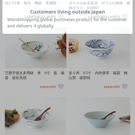
丸5.5寸丼 粉引 陶器 美濃焼
ガラスのある生活 ガラスの丼鉢 耐
熱ガラス HARIO
2,800円(税込3,080円)
4,000円(税込4,400円)
万歴手描き多用鉢 丼 6寸 藍 磁
反り丼 6.5寸 内外唐草 磁器 梅
器 波佐見焼
山窯 砥部焼
SOLD OUT
SOLD OUT