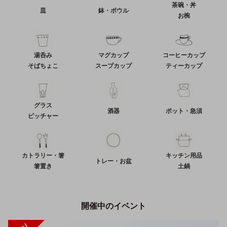
茶碗・丼
皿
鉢・ボウル
お椀
湯呑み
マグカップ
コーヒーカップ
そばちょこ
スープカップ
ティーカップ
グラス
酒器
ポット・急須
ピッチャー
カトラリー・箸
キッチン用品
トレー・お盆
箸置き
土鍋
開催中のイベント