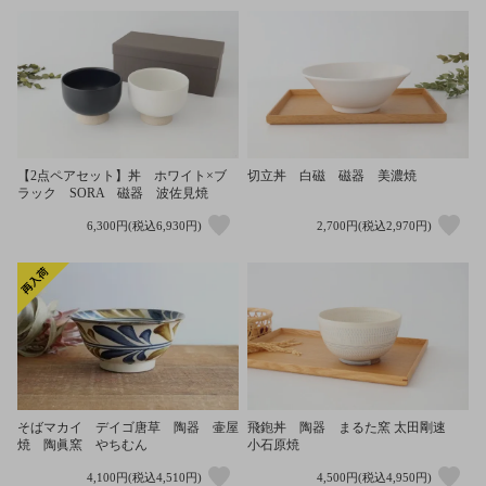
【2点ペアセット】丼 ホワイト×ブ
切立丼 白磁 磁器 美濃焼
ラック SORA 磁器 波佐見焼
6,300円(税込6,930円)
2,700円(税込2,970円)
そばマカイ デイゴ唐草 陶器 壷屋
飛鉋丼 陶器 まるた窯 太田剛速
焼 陶眞窯 やちむん
小石原焼
4,100円(税込4,510円)
4,500円(税込4,950円)