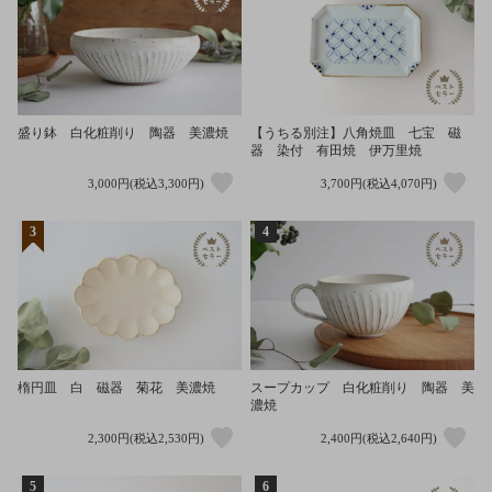
盛り鉢 白化粧削り 陶器 美濃焼
【うちる別注】八角焼皿 七宝 磁
器 染付 有田焼 伊万里焼
3,000円(税込3,300円)
3,700円(税込4,070円)
3
4
楕円皿 白 磁器 菊花 美濃焼
スープカップ 白化粧削り 陶器 美
濃焼
2,300円(税込2,530円)
2,400円(税込2,640円)
5
6