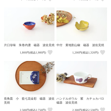
片口珍味 朱巻内濃 磁器 波佐見焼
中付 黄地割山椒 磁器 波佐見焼
1,800円(税込1,980円)
1,200円(税込1,320円)
長角皿 小 藍七花金彩 磁器 波佐
ハンドルボウル 紫 カチョカバロ
見焼
磁器 波佐見焼
2,500円(税込2,750円)
2,300円(税込2,530円)