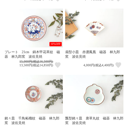
10%OFF
プレート 21cm 錦木甲花草紋 磁
扇型小皿 赤濃鳳凰 磁器 林九郎
器 林九郎窯 波佐見焼
窯 波佐見焼
15,000円(税込16,500円)
13,500円(税込14,850円)
4,000円(税込4,400円)
銘々皿 千鳥柘榴紋 磁器 林九郎
瓢型銘々皿 唐草丸紋 磁器 林九郎
窯 波佐見焼
窯 波佐見焼