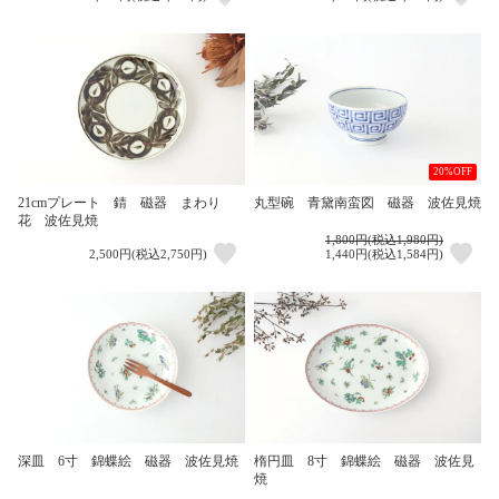
20%OFF
21cmプレート 錆 磁器 まわり
丸型碗 青黛南蛮図 磁器 波佐見焼
花 波佐見焼
1,800円(税込1,980円)
2,500円(税込2,750円)
1,440円(税込1,584円)
深皿 6寸 錦蝶絵 磁器 波佐見焼
楕円皿 8寸 錦蝶絵 磁器 波佐見
焼