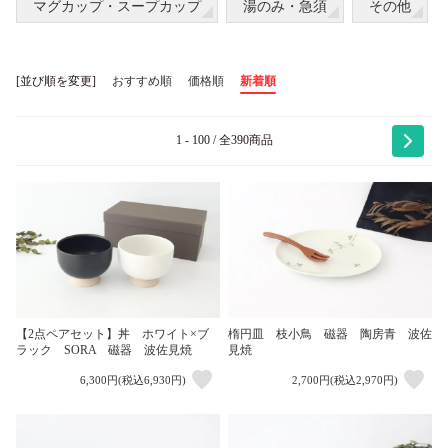
マグカップ・スープカップ
湯のみ・急須
その他
[並び順を変更]
おすすめ順
価格順
新着順
1 - 100 / 全390商品
【2点ペアセット】丼 ホワイト×ブ
楕円皿 枝小鳥 磁器 陶房青 波佐
ラック SORA 磁器 波佐見焼
見焼
6,300円(税込6,930円)
2,700円(税込2,970円)