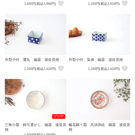
3,600円(税込3,960円)
2,200円(税込2,420円)
升型小付 濃丸 磁器 波佐見焼
升型小付 染渦 磁器 波佐見焼
2,200円(税込2,420円)
2,200円(税込2,420円)
10%OFF
三角小皿 粉引透かし 磁器 波佐見
輪花銘々皿 呉須赤絵 磁器 波佐見
焼
焼
1,800円(税込1,980円)