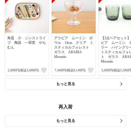
角皿 小 シンストライ
アラビア ムーミン ボ
【2点ペアセット
プ 陶器 一翠窯 やち
ウル 14cm クリア ミ
ビア ムーミン 
むん
スティカルフォレスト
ラー パイング
ガラス ARABIA
ミスティカルフォ
Moomin
ト ガラス ARA
Moomin
2,800円(税込3,080円)
7,400円(税込8,140円)
5,000円(税込5,500円
もっと見る
再入荷
もっと見る