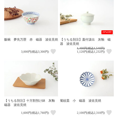
20%OFF
飯碗 夢先万歴 赤 磁器 波佐見焼
【うちる別注】蓋付汲出 灰釉 磁
器 波佐見焼
1,400円(税込1,540円)
3,000円(税込3,300円)
1,120円(税込1,232円)
【うちる別注】十方割預け鉢 灰釉
菊紋皿 小 磁器 波佐見焼
磁器 波佐見焼
1,600円(税込1,760円)
2,100円(税込2,310円)