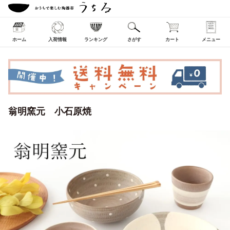
ホーム
入荷情報
ランキング
さがす
カート
メニュー
翁明窯元 小石原焼