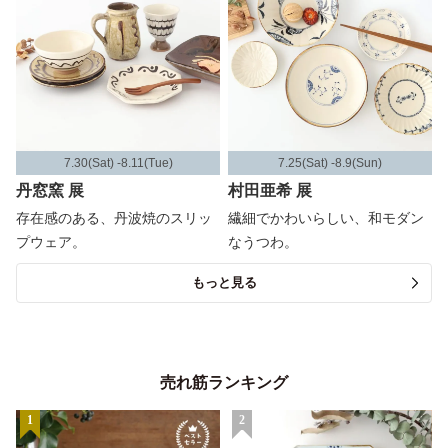
7.30(Sat) -8.11(Tue)
7.25(Sat) -8.9(Sun)
丹窓窯 展
村田亜希 展
存在感のある、丹波焼のスリッ
繊細でかわいらしい、和モダン
プウェア。
なうつわ。
もっと見る
売れ筋ランキング
1
2