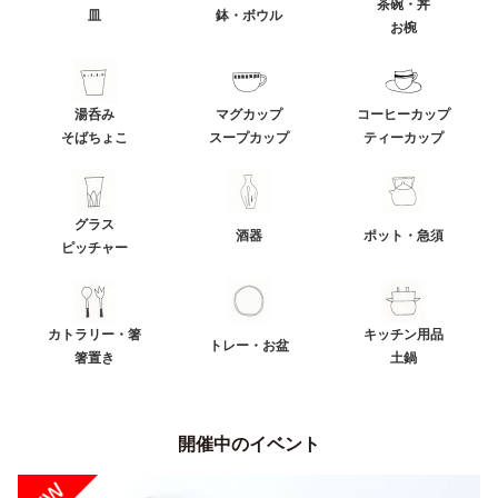
茶碗・丼
皿
鉢・ボウル
お椀
湯呑み
マグカップ
コーヒーカップ
そばちょこ
スープカップ
ティーカップ
グラス
酒器
ポット・急須
ピッチャー
カトラリー・箸
キッチン用品
トレー・お盆
箸置き
土鍋
開催中のイベント