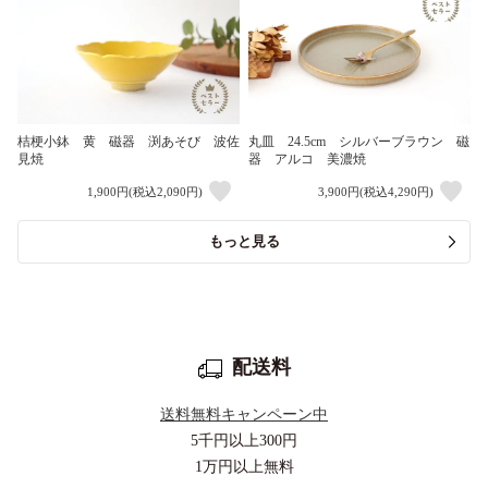
桔梗小鉢 黄 磁器 渕あそび 波佐
丸皿 24.5cm シルバーブラウン 磁
見焼
器 アルコ 美濃焼
1,900円(税込2,090円)
3,900円(税込4,290円)
もっと見る
配送料
送料無料キャンペーン中
5千円以上
300円
1万円以上
無料