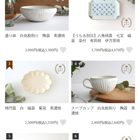
盛り鉢 白化粧削り 陶器 美濃焼
【うちる別注】八角焼皿 七宝 磁
器 染付 有田焼 伊万里焼
3,000円(税込3,300円)
3,700円(税込4,070円)
3
4
楕円皿 白 磁器 菊花 美濃焼
スープカップ 白化粧削り 陶器 美
濃焼
2,300円(税込2,530円)
2,400円(税込2,640円)
5
6