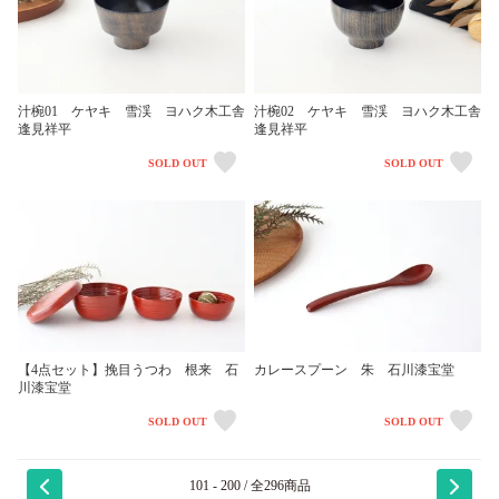
汁椀01 ケヤキ 雪渓 ヨハク木工舎
汁椀02 ケヤキ 雪渓 ヨハク木工舎
逢見祥平
逢見祥平
SOLD OUT
SOLD OUT
【4点セット】挽目うつわ 根来 石
カレースプーン 朱 石川漆宝堂
川漆宝堂
SOLD OUT
SOLD OUT
101 - 200 / 全296商品