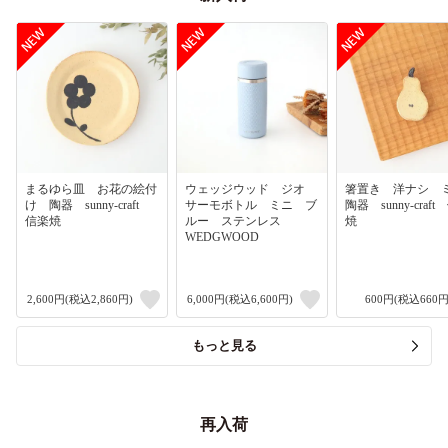
まるゆら皿 お花の絵付
ウェッジウッド ジオ
箸置き 洋ナシ
け 陶器 sunny-craft
サーモボトル ミニ ブ
陶器 sunny-craf
信楽焼
ルー ステンレス
焼
WEDGWOOD
2,600円(税込2,860円)
6,000円(税込6,600円)
600円(税込660円
もっと見る
再入荷