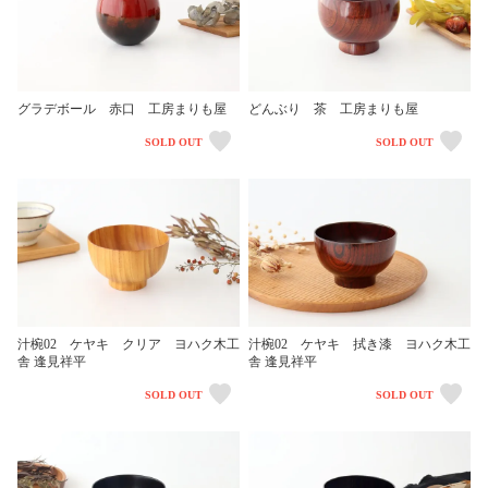
グラデボール 赤口 工房まりも屋
どんぶり 茶 工房まりも屋
SOLD OUT
SOLD OUT
汁椀02 ケヤキ クリア ヨハク木工
汁椀02 ケヤキ 拭き漆 ヨハク木工
舎 逢見祥平
舎 逢見祥平
SOLD OUT
SOLD OUT