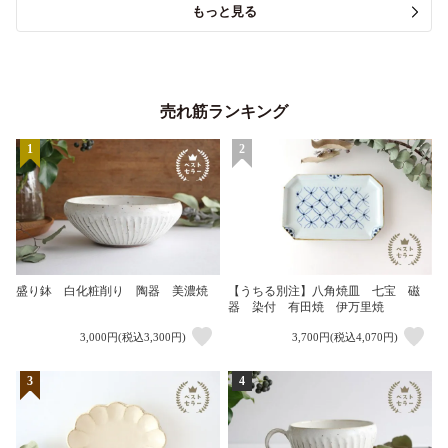
もっと見る
売れ筋ランキング
1
2
盛り鉢 白化粧削り 陶器 美濃焼
【うちる別注】八角焼皿 七宝 磁
器 染付 有田焼 伊万里焼
3,000円(税込3,300円)
3,700円(税込4,070円)
3
4