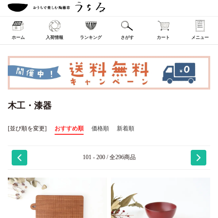
ホーム
入荷情報
ランキング
さがす
カート
メニュー
木工・漆器
[並び順を変更]
おすすめ順
価格順
新着順
101 - 200 / 全296商品