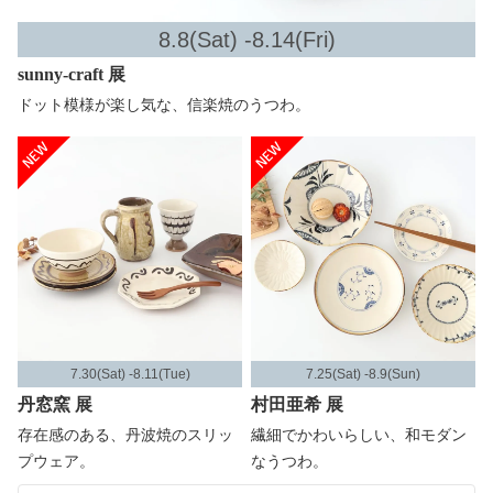
8.8(Sat) -8.14(Fri)
sunny-craft 展
ドット模様が楽し気な、信楽焼のうつわ。
7.30(Sat) -8.11(Tue)
7.25(Sat) -8.9(Sun)
丹窓窯 展
村田亜希 展
存在感のある、丹波焼のスリッ
繊細でかわいらしい、和モダン
プウェア。
なうつわ。