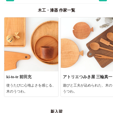
木工・漆器 作家一覧
ki-to-te 前田充
アトリエつみき屋 三輪真一
使うたびに心地よさを感じる、
遊びと工夫が込められた、木の
木のうつわ。
うつわ。
新入荷