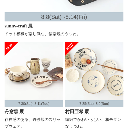
8.8(Sat) -8.14(Fri)
sunny-craft 展
ドット模様が楽し気な、信楽焼のうつわ。
7.30(Sat) -8.11(Tue)
7.25(Sat) -8.9(Sun)
丹窓窯 展
村田亜希 展
存在感のある、丹波焼のスリッ
繊細でかわいらしい、和モダン
プウェア。
なうつわ。