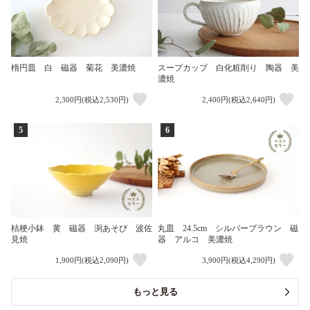
楕円皿 白 磁器 菊花 美濃焼
スープカップ 白化粧削り 陶器 美
濃焼
2,300円(税込2,530円)
2,400円(税込2,640円)
5
6
桔梗小鉢 黄 磁器 渕あそび 波佐
丸皿 24.5cm シルバーブラウン 磁
見焼
器 アルコ 美濃焼
1,900円(税込2,090円)
3,900円(税込4,290円)
もっと見る