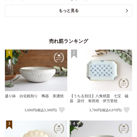
もっと見る
売れ筋ランキング
1
2
盛り鉢 白化粧削り 陶器 美濃焼
【うちる別注】八角焼皿 七宝 磁
器 染付 有田焼 伊万里焼
3,000円(税込3,300円)
3,700円(税込4,070円)
3
4