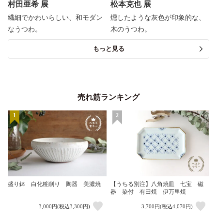
村田亜希 展
松本克也 展
繊細でかわいらしい、和モダン
燻したような灰色が印象的な、
なうつわ。
木のうつわ。
もっと見る
売れ筋ランキング
1
2
盛り鉢 白化粧削り 陶器 美濃焼
【うちる別注】八角焼皿 七宝 磁
器 染付 有田焼 伊万里焼
3,000円(税込3,300円)
3,700円(税込4,070円)