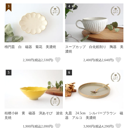
3
4
楕円皿 白 磁器 菊花 美濃焼
スープカップ 白化粧削り 陶器 美
濃焼
2,300円(税込2,530円)
2,400円(税込2,640円)
5
6
桔梗小鉢 黄 磁器 渕あそび 波佐
丸皿 24.5cm シルバーブラウン 磁
見焼
器 アルコ 美濃焼
1,900円(税込2,090円)
3,900円(税込4,290円)