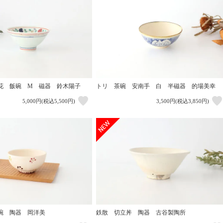
花 飯碗 M 磁器 鈴木陽子
トリ 茶碗 安南手 白 半磁器 的場美幸
5,000円(税込5,500円)
3,500円(税込3,850円)
碗 陶器 岡洋美
鉄散 切立丼 陶器 古谷製陶所