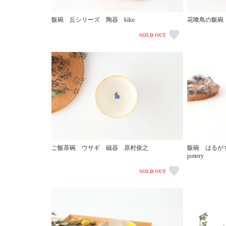
飯碗 丘シリーズ 陶器 kiku
花喰鳥の飯碗
SOLD OUT
ご飯茶碗 ウサギ 磁器 原村俊之
飯碗 はるが
pottery
SOLD OUT