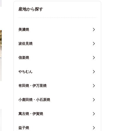
キッチン用品
産地から探す
重箱・弁当箱
美濃焼
波佐見焼
信楽焼
やちむん
有田焼・伊万里焼
小鹿田焼・小石原焼
萬古焼・伊賀焼
益子焼