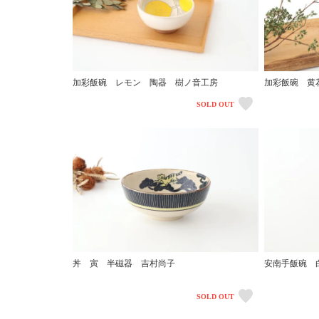
加彩飯碗 レモン 陶器 樹ノ音工房
加彩飯碗 黄
SOLD OUT
丼 寅 半磁器 吉村尚子
安南手飯碗 
SOLD OUT