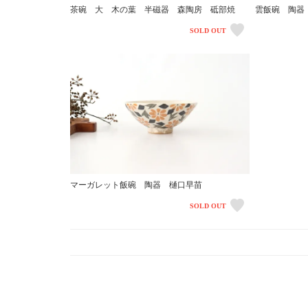
茶碗 大 木の葉 半磁器 森陶房 砥部焼
雲飯碗 陶器
SOLD OUT
マーガレット飯碗 陶器 樋口早苗
SOLD OUT