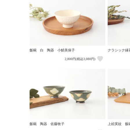
飯碗 白 陶器 小鯖美保子
クラシック縁
2,800円(税込3,080円)
飯碗 陶器 佐藤牧子
上絵実紋 飯