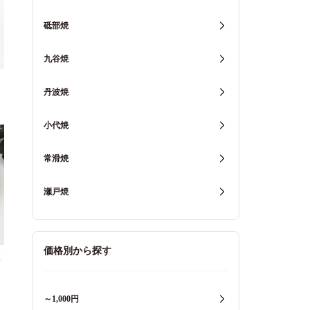
砥部焼
九谷焼
丹波焼
小代焼
常滑焼
瀬戸焼
価格別から探す
と
～1,000円