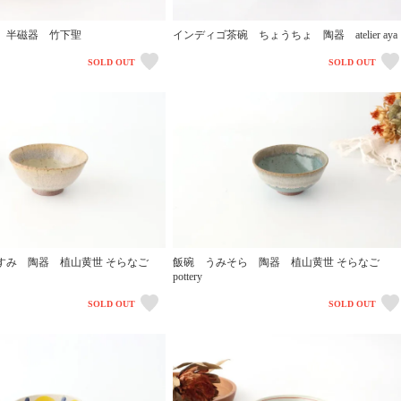
 半磁器 竹下聖
インディゴ茶碗 ちょうちょ 陶器 atelier aya
SOLD OUT
SOLD OUT
すみ 陶器 植山黄世 そらなご
飯碗 うみそら 陶器 植山黄世 そらなご
pottery
SOLD OUT
SOLD OUT