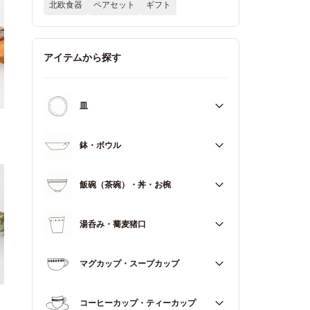
北欧食器
ペアセット
ギフト
アイテムから探す
皿
すべて
鉢・ボウル
大皿（21cm～）
すべて
飯碗（茶碗）・丼・お椀
取皿・中皿（15～20cm）
大鉢（18cm～）
豆皿・小皿（～14cm）
すべて
湯呑み・蕎麦猪口
中鉢（13～17cm）
角皿
飯碗（茶碗）
小鉢（～12cm）
すべて
マグカップ・スープカップ
丼（どんぶり）
蓋もの
湯呑み
お椀
すべて
コーヒーカップ・ティーカップ
蕎麦猪口（そばちょこ）