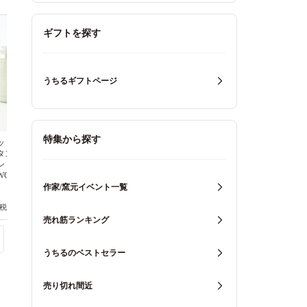
ギフトを探す
うちるギフトページ
特集から探す
ッド ジオ 蓋
ウェッジウッド ジオ 蓋
ウェッジウッド ジオ 蓋
タンブラー セ
付ドリンクタンブラー チ
付ドリンクタンブラー ミ
ン ステンレ
ャコール ステンレス
ンク ステンレス
WOOD
WEDGWOOD
WEDGWOOD
作家/窯元イベント一覧
(税込7,150円)
6,500円(税込7,150円)
6,500円(税込7,150円)
売れ筋ランキング
うちるのベストセラー
売り切れ間近