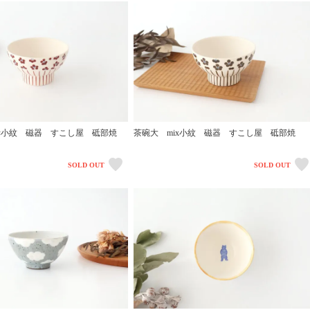
x赤小紋 磁器 すこし屋 砥部焼
茶碗大 mix小紋 磁器 すこし屋 砥部焼
SOLD OUT
SOLD OUT