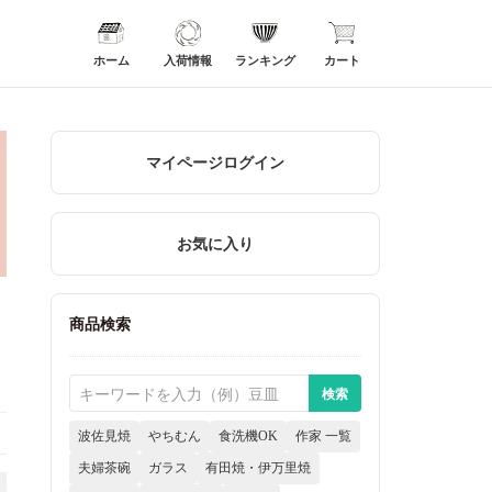
ホーム
入荷情報
ランキング
カート
マイページログイン
お気に入り
商品検索
波佐見焼
やちむん
食洗機OK
作家 一覧
夫婦茶碗
ガラス
有田焼・伊万里焼