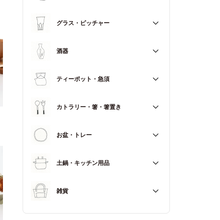
マグカップ
すべて
グラス・ピッチャー
スープカップ
すべて
酒器
すべて
ティーポット・急須
徳利（とっくり）
すべて
カトラリー・箸・箸置き
お猪口（おちょこ）
その他
すべて
お盆・トレー
カトラリー
すべて
土鍋・キッチン用品
箸
箸置き
すべて
雑貨
土鍋
すべて