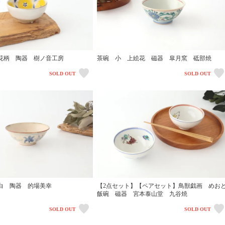
花柄 陶器 樹ノ音工房
茶碗 小 上絵花 磁器 皐月窯 砥部焼
SOLD OUT
SOLD OUT
白 陶器 的場美幸
【2点セット】【ペアセット】鳥獣戯画 めお
飯碗 磁器 宮本泰山堂 九谷焼
SOLD OUT
SOLD OUT