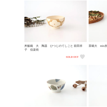
丼飯碗 大 陶器 ひつじのてしごと 前田祥
茶碗大 mi
子 信楽焼
SOLD OUT