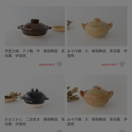
伊賀土鍋 アメ釉 中 耐熱陶器 長
みそ汁鍋 小 耐熱陶器 長谷園 伊
谷園 伊賀焼
賀焼
SOLD OUT
SOLD OUT
かまどさん 二合炊き 耐熱陶器 長
みそ汁鍋 大 耐熱陶器 長谷園 伊
谷園 伊賀焼
賀焼