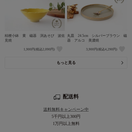
桔梗小鉢 黄 磁器 渕あそび 波佐
丸皿 24.5cm シルバーブラウン 磁
見焼
器 アルコ 美濃焼
1,900円(税込2,090円)
3,900円(税込4,290円)
もっと見る
配送料
送料無料キャンペーン中
5千円以上
300円
1万円以上
無料