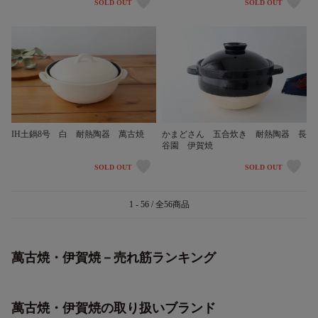
SOLD OUT
SOLD OUT
IH土鍋8号 白 耐熱陶器 萬古焼
かまどさん 五合炊き 耐熱陶器 長
谷園 伊賀焼
SOLD OUT
SOLD OUT
1 - 56 / 全56商品
萬古焼・伊賀焼－売れ筋ランキング
萬古焼・伊賀焼の取り扱いブランド