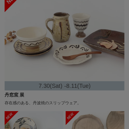
7.30(Sat) -8.11(Tue)
丹窓窯 展
存在感のある、丹波焼のスリップウェア。