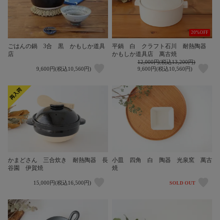
20%OFF
ごはんの鍋 3合 黒 かもしか道具
平鍋 白 クラフト石川 耐熱陶器
店
かもしか道具店 萬古焼
12,000円(税込13,200円)
9,600円(税込10,560円)
9,600円(税込10,560円)
かまどさん 三合炊き 耐熱陶器 長
小皿 四角 白 陶器 光泉窯 萬古
谷園 伊賀焼
焼
15,000円(税込16,500円)
SOLD OUT