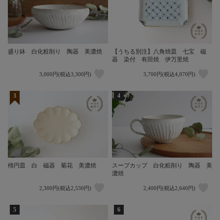
盛り鉢 白化粧削り 陶器 美濃焼
【うちる別注】八角焼皿 七宝 磁
器 染付 有田焼 伊万里焼
3,000円(税込3,300円)
3,700円(税込4,070円)
3
4
楕円皿 白 磁器 菊花 美濃焼
スープカップ 白化粧削り 陶器 美
濃焼
2,300円(税込2,530円)
2,400円(税込2,640円)
5
6