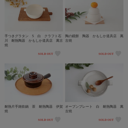
手つきグラタン S 白 クラフト石
陶の鏡餅 陶器 かもしか道具店 萬
川 耐熱陶器 かもしか道具店 萬古
古焼
焼
SOLD OUT
SOLD OUT
耐熱片手雑炊鍋 茶 耐熱陶器 伊賀
オーブンプレート 白 耐熱陶器 萬
焼
古焼
SOLD OUT
SOLD OUT