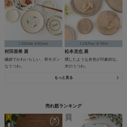
7.25(Sat) -8.9(Sun)
7.23(Thu) -8.7(Fri)
村田亜希 展
松本克也 展
繊細でかわいらしい、和モダン
燻したような灰色が印象的な、
なうつわ。
木のうつわ。
もっと見る
売れ筋ランキング
1
2