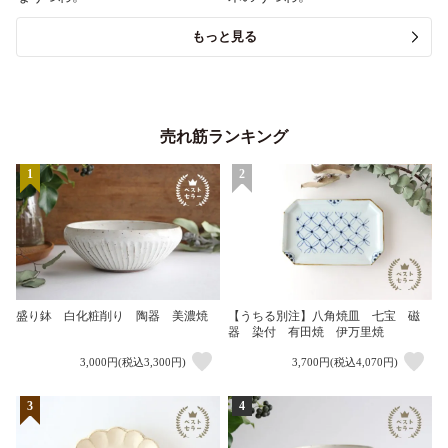
もっと見る
売れ筋ランキング
1
2
盛り鉢 白化粧削り 陶器 美濃焼
【うちる別注】八角焼皿 七宝 磁
器 染付 有田焼 伊万里焼
3,000円(税込3,300円)
3,700円(税込4,070円)
3
4