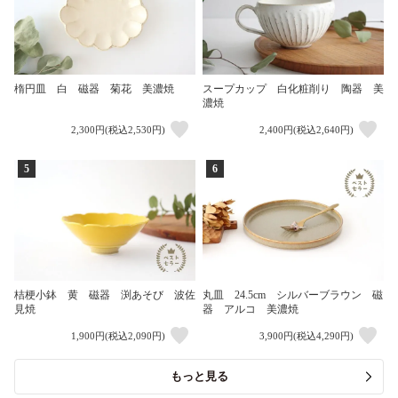
楕円皿 白 磁器 菊花 美濃焼
スープカップ 白化粧削り 陶器 美
濃焼
2,300円(税込2,530円)
2,400円(税込2,640円)
5
6
桔梗小鉢 黄 磁器 渕あそび 波佐
丸皿 24.5cm シルバーブラウン 磁
見焼
器 アルコ 美濃焼
1,900円(税込2,090円)
3,900円(税込4,290円)
もっと見る