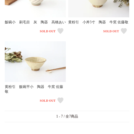
黄粉引 小丼5寸 陶器 牛窯 佐藤敬
飯碗小 刷毛目 灰 陶器 高橋あい
SOLD OUT
SOLD OUT
黄粉引 飯碗平小 陶器 牛窯 佐藤
敬
SOLD OUT
1 - 7 / 全7商品