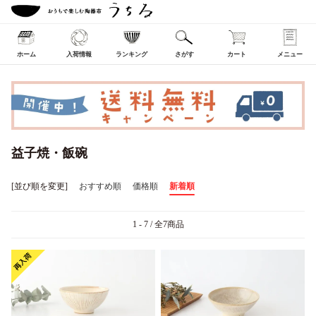
ホーム
入荷情報
ランキング
さがす
カート
メニュー
益子焼・飯碗
[並び順を変更]
おすすめ順
価格順
新着順
1 - 7 / 全7商品