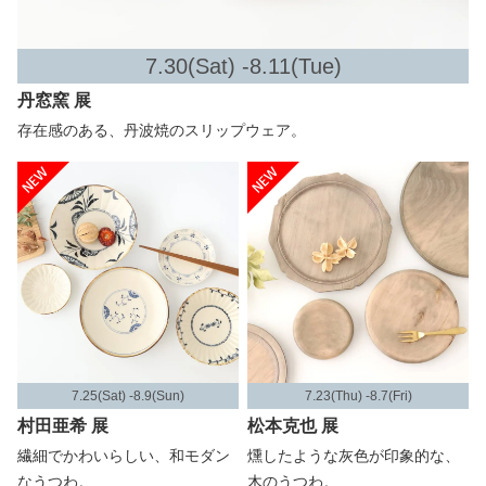
7.30(Sat) -8.11(Tue)
丹窓窯 展
存在感のある、丹波焼のスリップウェア。
7.25(Sat) -8.9(Sun)
7.23(Thu) -8.7(Fri)
村田亜希 展
松本克也 展
繊細でかわいらしい、和モダン
燻したような灰色が印象的な、
なうつわ。
木のうつわ。