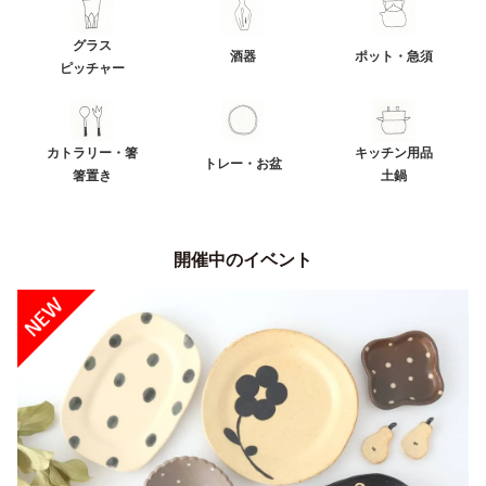
グラス
酒器
ポット・急須
ピッチャー
カトラリー・箸
キッチン用品
トレー・お盆
箸置き
土鍋
開催中のイベント