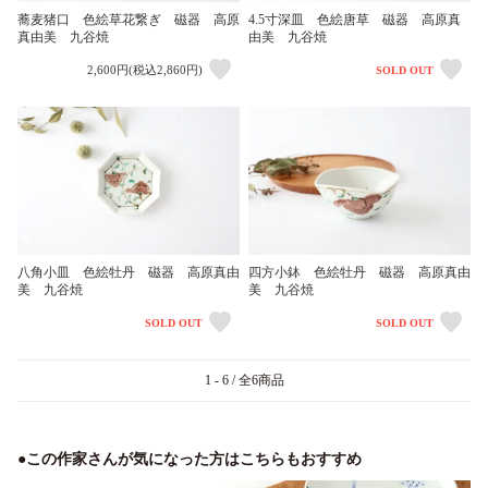
蕎麦猪口 色絵草花繋ぎ 磁器 高原
4.5寸深皿 色絵唐草 磁器 高原真
真由美 九谷焼
由美 九谷焼
2,600円(税込2,860円)
SOLD OUT
八角小皿 色絵牡丹 磁器 高原真由
四方小鉢 色絵牡丹 磁器 高原真由
美 九谷焼
美 九谷焼
SOLD OUT
SOLD OUT
1 - 6 / 全6商品
●この作家さんが気になった方はこちらもおすすめ