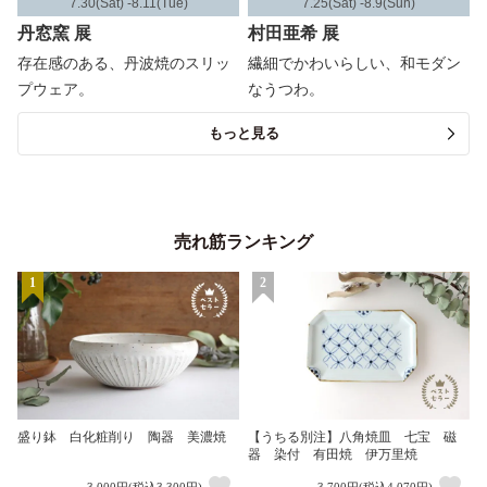
7.30(Sat) -8.11(Tue)
7.25(Sat) -8.9(Sun)
丹窓窯 展
村田亜希 展
存在感のある、丹波焼のスリッ
繊細でかわいらしい、和モダン
プウェア。
なうつわ。
もっと見る
売れ筋ランキング
1
2
盛り鉢 白化粧削り 陶器 美濃焼
【うちる別注】八角焼皿 七宝 磁
器 染付 有田焼 伊万里焼