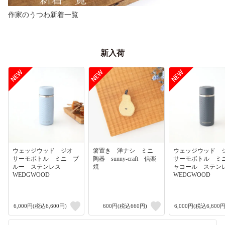
作家のうつわ新着一覧
新入荷
ウェッジウッド ジオ
箸置き 洋ナシ ミニ
ウェッジウッド
サーモボトル ミニ ブ
陶器 sunny-craft 信楽
サーモボトル ミ
ルー ステンレス
焼
ャコール ステ
WEDGWOOD
WEDGWOOD
6,000円(税込6,600円)
600円(税込660円)
6,000円(税込6,600円