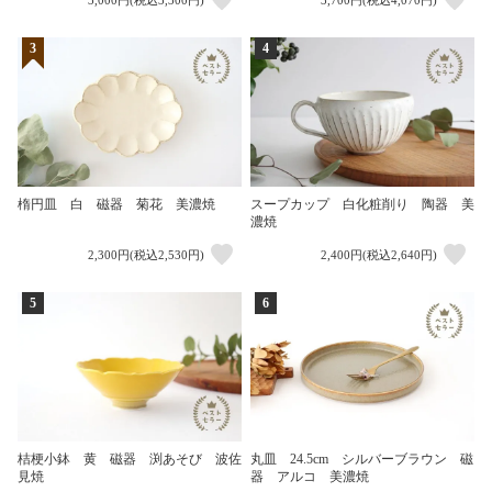
3,000円(税込3,300円)
3,700円(税込4,070円)
3
4
楕円皿 白 磁器 菊花 美濃焼
スープカップ 白化粧削り 陶器 美
濃焼
2,300円(税込2,530円)
2,400円(税込2,640円)
5
6
桔梗小鉢 黄 磁器 渕あそび 波佐
丸皿 24.5cm シルバーブラウン 磁
見焼
器 アルコ 美濃焼