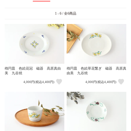
1 - 6 / 全6商品
楕円皿 色絵花冠 磁器 高原真由
楕円皿 色絵草花繋ぎ 磁器 高原真
美 九谷焼
由美 九谷焼
4,000円(税込4,400円)
4,000円(税込4,400円)