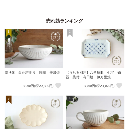
売れ筋ランキング
1
2
盛り鉢 白化粧削り 陶器 美濃焼
【うちる別注】八角焼皿 七宝 磁
器 染付 有田焼 伊万里焼
3,000円(税込3,300円)
3,700円(税込4,070円)
3
4