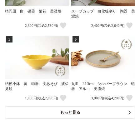
楕円皿 白 磁器 菊花 美濃焼
スープカップ 白化粧削り 陶器 美
濃焼
2,300円(税込2,530円)
2,400円(税込2,640円)
5
6
桔梗小鉢 黄 磁器 渕あそび 波佐
丸皿 24.5cm シルバーブラウン 磁
見焼
器 アルコ 美濃焼
1,900円(税込2,090円)
3,900円(税込4,290円)
もっと見る