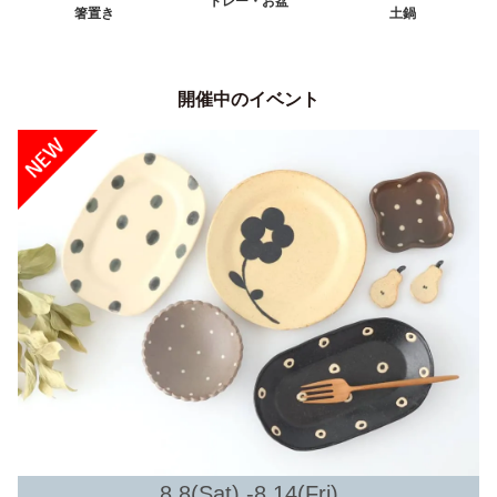
トレー・お盆
箸置き
土鍋
開催中のイベント
8.8(Sat) -8.14(Fri)