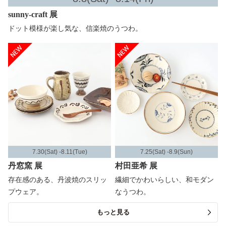
sunny-craft 展
ドット模様が楽し気な、信楽焼のうつわ。
7.30(Sat) -8.11(Tue)
7.25(Sat) -8.9(Sun)
丹窓窯 展
村田亜希 展
存在感のある、丹波焼のスリッ
繊細でかわいらしい、和モダン
プウェア。
なうつわ。
もっと見る