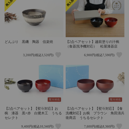
どんぶり 黒磯 陶器 信楽焼
【2点ペアセット】越前塗りの汁椀
（食器洗浄機対応） 松屋漆器店
3,200円(税込3,520円)
6,900円(税込7,590円)
【2点ペアセット】【熨斗対応】お
【2点ペアセット】【熨斗対応】【食
椀 漆器 黒×赤 白鷺木工 うちる
洗機対応】お椀 ブラウン 角田清兵
セレクト
衛商店 うちるセレクト
9,400円(税込10,340円)
7,600円(税込8,360円)