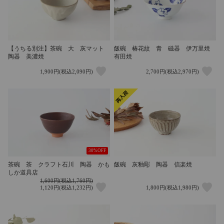
【うちる別注】茶碗 大 灰マット
飯碗 椿花紋 青 磁器 伊万里焼
陶器 美濃焼
有田焼
1,900円(税込2,090円)
2,700円(税込2,970円)
30%OFF
茶碗 茶 クラフト石川 陶器 かも
飯碗 灰釉彫 陶器 信楽焼
しか道具店
1,600円(税込1,760円)
1,120円(税込1,232円)
1,800円(税込1,980円)