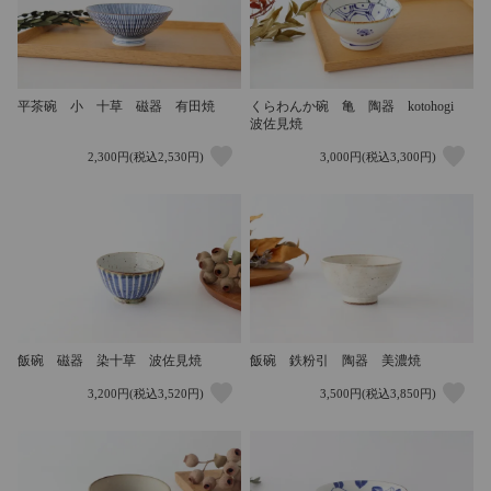
平茶碗 小 十草 磁器 有田焼
くらわんか碗 亀 陶器 kotohogi
波佐見焼
2,300円(税込2,530円)
3,000円(税込3,300円)
飯碗 磁器 染十草 波佐見焼
飯碗 鉄粉引 陶器 美濃焼
3,200円(税込3,520円)
3,500円(税込3,850円)