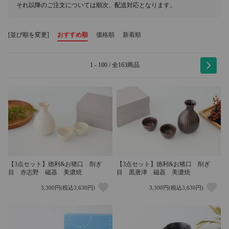
それ以降のご注文については順次、配送対応となります。
[並び順を変更]
おすすめ順
価格順
新着順
1 - 100 / 全163商品
【3点セット】徳利&お猪口 削ぎ
【3点セット】徳利&お猪口 削ぎ
目 赤志野 磁器 美濃焼
目 黒唐津 磁器 美濃焼
3,300円(税込3,630円)
3,300円(税込3,630円)