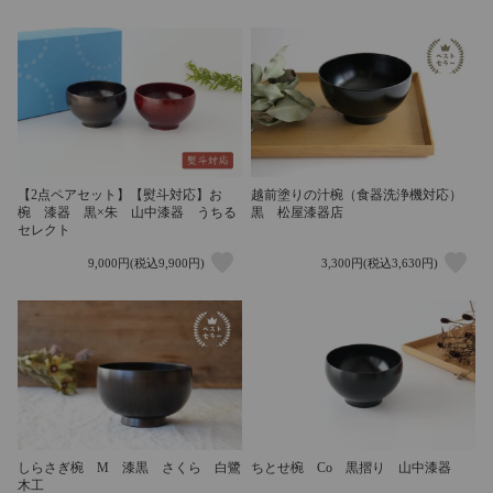
【2点ペアセット】【熨斗対応】お
越前塗りの汁椀（食器洗浄機対応）
椀 漆器 黒×朱 山中漆器 うちる
黒 松屋漆器店
セレクト
9,000円(税込9,900円)
3,300円(税込3,630円)
しらさぎ椀 M 漆黒 さくら 白鷺
ちとせ椀 Co 黒摺り 山中漆器
木工