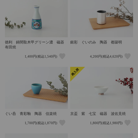
徳利 錦間取木甲グリーン濃 磁器
銀彩 ぐいのみ 陶器 都築明
有田焼
1,400円(税込1,540円)
4,200円(税込4,620円)
ぐい呑 青彩釉 陶器 信楽焼
京盃 紫 七宝 磁器 波佐見焼
1,700円(税込1,870円)
1,800円(税込1,980円)