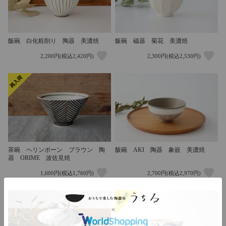
飯碗 白化粧削り 陶器 美濃焼
飯碗 磁器 菊花 美濃焼
2,200円(税込2,420円)
2,300円(税込2,530円)
茶碗 ヘリンボーン ブラウン 陶
飯碗 AKI 陶器 象嵌 美濃焼
器 ORIME 波佐見焼
1,600円(税込1,760円)
2,700円(税込2,970円)