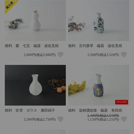
徳利 紫 七宝 磁器 波佐見焼
徳利 古代唐草 磁器 波佐見焼
2,800円(税込3,080円)
3,200円(税込3,520円)
20%OFF
徳利 吹雪 ガラス 廣田硝子
徳利 染錦濃紋様 磁器 有田焼
1,400円(税込1,540円)
2,500円(税込2,750円)
1,120円(税込1,232円)