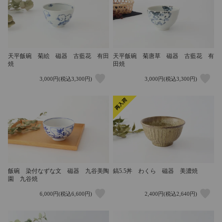
天平飯碗 菊絵 磁器 古藍花 有田
天平飯碗 菊唐草 磁器 古藍花 有
焼
田焼
3,000円(税込3,300円)
3,000円(税込3,300円)
飯碗 染付なずな文 磁器 九谷美陶
鎬5.5丼 わくら 磁器 美濃焼
園 九谷焼
6,000円(税込6,600円)
2,400円(税込2,640円)