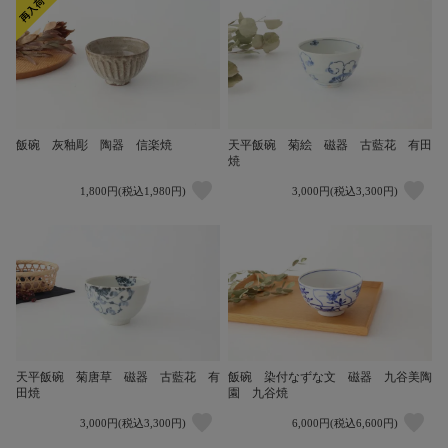
飯碗 灰釉彫 陶器 信楽焼
天平飯碗 菊絵 磁器 古藍花 有田
焼
1,800円(税込1,980円)
3,000円(税込3,300円)
天平飯碗 菊唐草 磁器 古藍花 有
飯碗 染付なずな文 磁器 九谷美陶
田焼
園 九谷焼
3,000円(税込3,300円)
6,000円(税込6,600円)