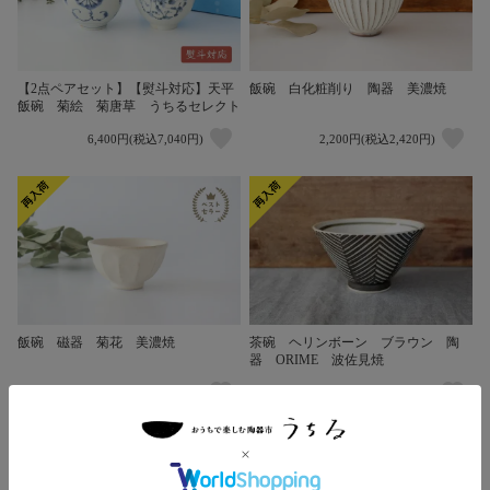
【2点ペアセット】【熨斗対応】天平
飯碗 白化粧削り 陶器 美濃焼
飯碗 菊絵 菊唐草 うちるセレクト
6,400円(税込7,040円)
2,200円(税込2,420円)
茶碗 ヘリンボーン ブラウン 陶
飯碗 磁器 菊花 美濃焼
器 ORIME 波佐見焼
2,300円(税込2,530円)
1,600円(税込1,760円)