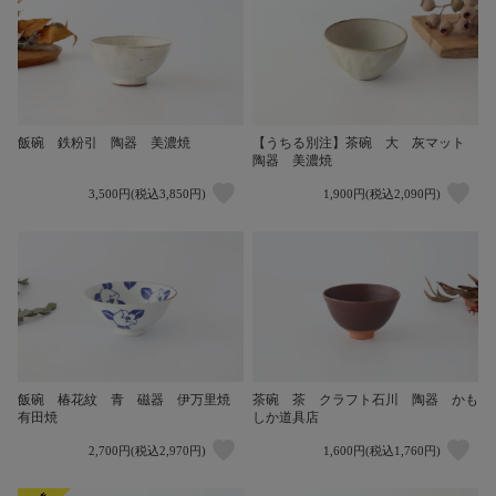
飯碗 鉄粉引 陶器 美濃焼
【うちる別注】茶碗 大 灰マット
陶器 美濃焼
3,500円(税込3,850円)
1,900円(税込2,090円)
飯碗 椿花紋 青 磁器 伊万里焼
茶碗 茶 クラフト石川 陶器 かも
有田焼
しか道具店
2,700円(税込2,970円)
1,600円(税込1,760円)