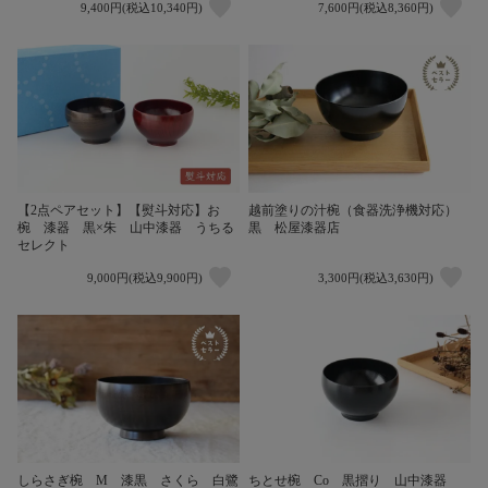
9,400円(税込10,340円)
7,600円(税込8,360円)
【2点ペアセット】【熨斗対応】お
越前塗りの汁椀（食器洗浄機対応）
椀 漆器 黒×朱 山中漆器 うちる
黒 松屋漆器店
セレクト
9,000円(税込9,900円)
3,300円(税込3,630円)
しらさぎ椀 M 漆黒 さくら 白鷺
ちとせ椀 Co 黒摺り 山中漆器