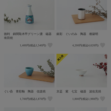
徳利 錦間取木甲グリーン濃 磁器
銀彩 ぐいのみ 陶器 都築明
有田焼
1,400円(税込1,540円)
4,200円(税込4,620円)
ぐい呑 青彩釉 陶器 信楽焼
京盃 紫 七宝 磁器 波佐見焼
1,700円(税込1,870円)
1,800円(税込1,980円)