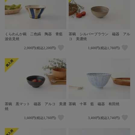
茶碗 シルバーブラウン 磁器 アル
くらわんか碗 二色縞 陶器 青藍
コ 美濃焼
波佐見焼
2,000円(税込2,200円)
1,600円(税込1,760円)
茶碗 黒マット 磁器 アルコ 美濃
茶碗 十草 藍 磁器 有田焼
焼
1,600円(税込1,760円)
3,400円(税込3,740円)