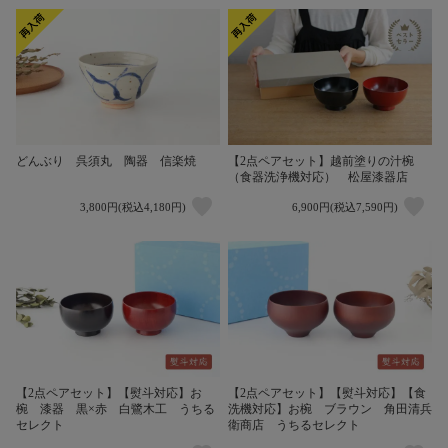
どんぶり 呉須丸 陶器 信楽焼
【2点ペアセット】越前塗りの汁椀
（食器洗浄機対応） 松屋漆器店
3,800円(税込4,180円)
6,900円(税込7,590円)
【2点ペアセット】【熨斗対応】お
【2点ペアセット】【熨斗対応】【食
椀 漆器 黒×赤 白鷺木工 うちる
洗機対応】お椀 ブラウン 角田清兵
セレクト
衛商店 うちるセレクト