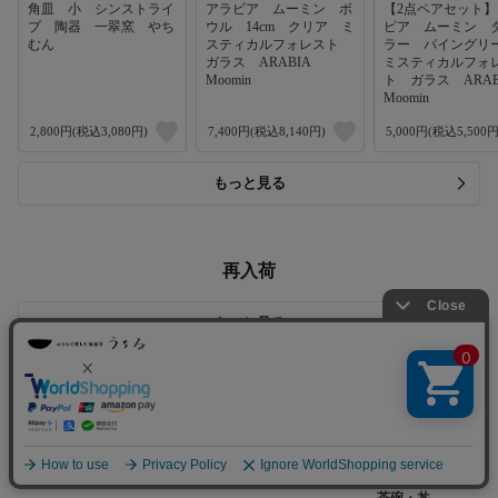
角皿 小 シンストライ
アラビア ムーミン ボ
【2点ペアセット
プ 陶器 一翠窯 やち
ウル 14cm クリア ミ
ビア ムーミン 
むん
スティカルフォレスト
ラー パイング
ガラス ARABIA
ミスティカルフォ
Moomin
ト ガラス ARA
Moomin
2,800円(税込3,080円)
7,400円(税込8,140円)
5,000円(税込5,500円
もっと見る
再入荷
もっと見る
アイテムで選ぶ
茶碗・丼