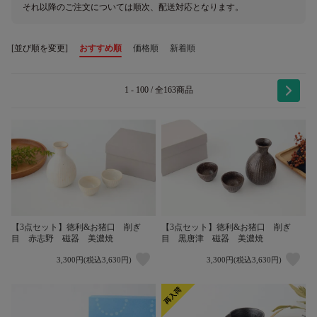
それ以降のご注文については順次、配送対応となります。
[並び順を変更]
おすすめ順
価格順
新着順
1 - 100 / 全163商品
【3点セット】徳利&お猪口 削ぎ
【3点セット】徳利&お猪口 削ぎ
目 赤志野 磁器 美濃焼
目 黒唐津 磁器 美濃焼
3,300円(税込3,630円)
3,300円(税込3,630円)