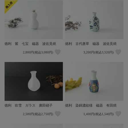
徳利 紫 七宝 磁器 波佐見焼
徳利 古代唐草 磁器 波佐見焼
2,800円(税込3,080円)
3,200円(税込3,520円)
徳利 吹雪 ガラス 廣田硝子
徳利 染錦濃紋様 磁器 有田焼
2,500円(税込2,750円)
1,400円(税込1,540円)