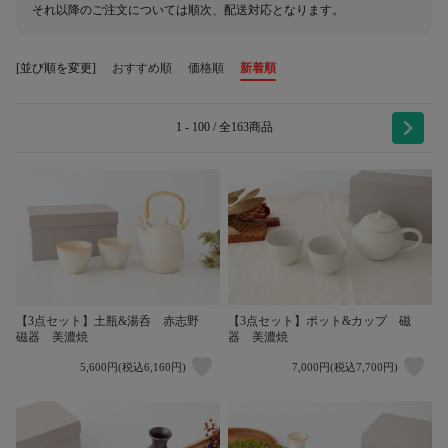
それ以降のご注文については順次、配送対応となります。
[並び順を変更]
おすすめ順
価格順
新着順
1 - 100 / 全163商品
【3点セット】土瓶&湯呑 赤志野
【3点セット】ポット&カップ 磁
磁器 美濃焼
器 美濃焼
5,600円(税込6,160円)
7,000円(税込7,700円)