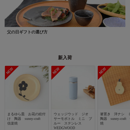
父の日ギフトの選び方
新入荷
まるゆら皿 お花の絵付
ウェッジウッド ジオ
箸置き 洋ナシ
け 陶器 sunny-craft
サーモボトル ミニ ブ
陶器 sunny-craf
信楽焼
ルー ステンレス
焼
WEDGWOOD