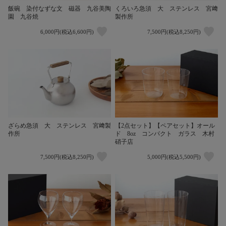
飯碗 染付なずな文 磁器 九谷美陶
くろいろ急須 大 ステンレス 宮﨑
園 九谷焼
製作所
6,000円(税込6,600円)
7,500円(税込8,250円)
ざらめ急須 大 ステンレス 宮﨑製
【2点セット】【ペアセット】オール
作所
ド 8oz コンパクト ガラス 木村
硝子店
7,500円(税込8,250円)
5,000円(税込5,500円)