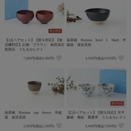
【2点ペアセット】【熨斗対応】【食
抹茶碗 Horizon bowl L black 半
洗機対応】お椀 ブラウン 角田清兵
磁器 波佐見焼
衛商店 うちるセレクト
7,600円(税込8,360円)
4,500円(税込4,950円)
抹茶碗 Horizon cup brown 半磁
【2点ペアセット】【熨斗対応】天平
器 波佐見焼
飯碗 菊絵 菊唐草 うちるセレクト
2,000円(税込2,200円)
6,400円(税込7,040円)