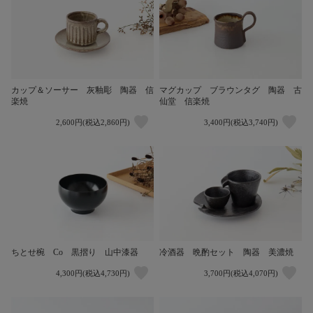
カップ＆ソーサー 灰釉彫 陶器 信
マグカップ ブラウンタグ 陶器 古
楽焼
仙堂 信楽焼
2,600円(税込2,860円)
3,400円(税込3,740円)
ちとせ椀 Co 黒摺り 山中漆器
冷酒器 晩酌セット 陶器 美濃焼
4,300円(税込4,730円)
3,700円(税込4,070円)