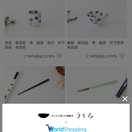
湯呑 椿花紋 青 磁器 染付 伊万
飯碗 椿花紋 青 磁器 伊万里焼
里焼 有田焼
有田焼
2,700円(税込2,970円)
2,700円(税込2,970円)
にっぽん伝統色箸 漆黒
箸 青磁 KURABI
1,000円(税込1,100円)
1,200円(税込1,320円)