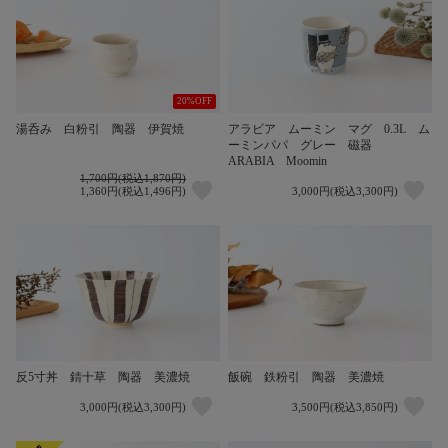
20%OFF
湯呑み 白粉引 陶器 伊賀焼
アラビア ムーミン マグ 0.3L ム
ーミンパパ グレー 磁器
ARABIA Moomin
1,700円(税込1,870円)
1,360円(税込1,496円)
3,000円(税込3,300円)
反5寸丼 錆十草 陶器 美濃焼
飯碗 鉄粉引 陶器 美濃焼
3,000円(税込3,300円)
3,500円(税込3,850円)