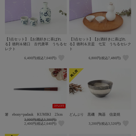
【3点セット】【お酒好きに喜ばれ
【3点セット】【お酒好きに喜ばれ
る】徳利＆猪口 古代唐草 うちるセ
る】徳利＆京盃 七宝 うちるセレク
レクト
ト
6,400円(税込7,040円)
6,800円(税込7,480円)
20%OFF
箸 ebony×padauk KUMIKI 23cm
どんぶり 黒磯 陶器 信楽焼
3,000円(税込3,300円)
2,400円(税込2,640円)
3,200円(税込3,520円)