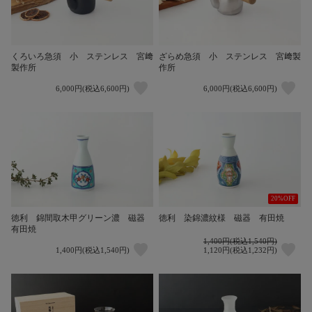
くろいろ急須 小 ステンレス 宮﨑
ざらめ急須 小 ステンレス 宮﨑製
製作所
作所
6,000円(税込6,600円)
6,000円(税込6,600円)
20%OFF
徳利 錦間取木甲グリーン濃 磁器
徳利 染錦濃紋様 磁器 有田焼
有田焼
1,400円(税込1,540円)
1,400円(税込1,540円)
1,120円(税込1,232円)