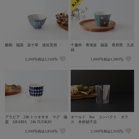
飯碗 磁器 染十草 波佐見焼
十趣杯 青海波 磁器 青郊窯 九谷
焼
3,200円(税込3,520円)
1,800円(税込1,980円)
アラビア 24h トゥオキオ マグ 磁
オールド 8oz コンパクト ガラ
器 ARABIA 24h TUOKIO
ス 木村硝子店
3,500円(税込3,850円)
2,100円(税込2,310円)