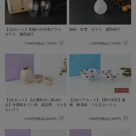
【2点セット】究極の日本酒グラス
徳利 吹雪 ガラス 廣田硝子
ガラス 廣田硝子
7,000円(税込7,700円)
2,500円(税込2,750円)
【3点セット】【お酒好きに喜ばれ
【2点ペアセット】【熨斗対応】飯
る】冷酒器＆ぐい呑 錆志野 うちる
碗 椿花紋 うちるセレクト
セレクト
4,400円(税込4,840円)
5,800円(税込6,380円)