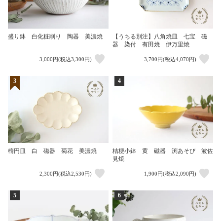
盛り鉢 白化粧削り 陶器 美濃焼
【うちる別注】八角焼皿 七宝 磁
器 染付 有田焼 伊万里焼
3,000円(税込3,300円)
3,700円(税込4,070円)
3
4
楕円皿 白 磁器 菊花 美濃焼
桔梗小鉢 黄 磁器 渕あそび 波佐
見焼
2,300円(税込2,530円)
1,900円(税込2,090円)
5
6