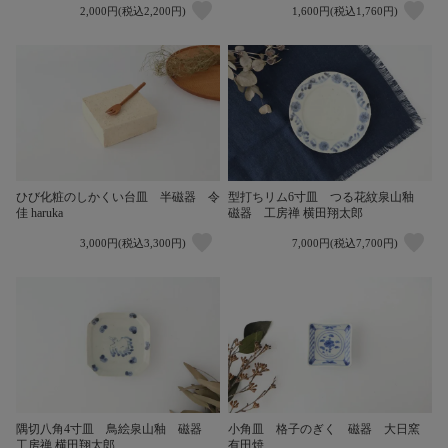
2,000円(税込2,200円)
1,600円(税込1,760円)
ひび化粧のしかくい台皿 半磁器 令
型打ちリム6寸皿 つる花紋泉山釉
佳 haruka
磁器 工房禅 横田翔太郎
3,000円(税込3,300円)
7,000円(税込7,700円)
隅切八角4寸皿 鳥絵泉山釉 磁器
小角皿 格子のぎく 磁器 大日窯
工房禅 横田翔太郎
有田焼