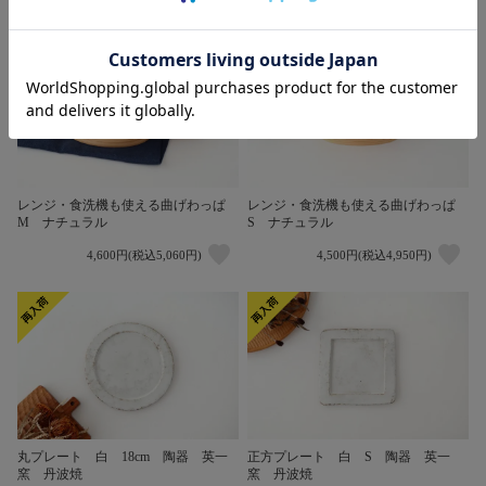
1,500円(税込1,650円)
3,800円(税込4,180円)
レンジ・食洗機も使える曲げわっぱ
レンジ・食洗機も使える曲げわっぱ
M ナチュラル
S ナチュラル
4,600円(税込5,060円)
4,500円(税込4,950円)
丸プレート 白 18cm 陶器 英一
正方プレート 白 S 陶器 英一
窯 丹波焼
窯 丹波焼