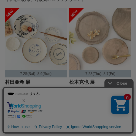
7.25(Sat) -8.9(Sun)
7.23(Thu) -8.7(Fri)
村田亜希 展
松本克也 展
繊細でかわいらしい、和モダン
燻したような灰色が印象的な、
なうつわ。
木のうつわ。
もっと見る