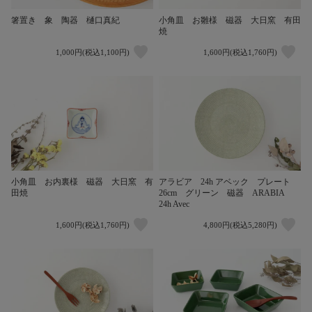
箸置き 象 陶器 樋口真紀
小角皿 お雛様 磁器 大日窯 有田
焼
1,000円(税込1,100円)
1,600円(税込1,760円)
小角皿 お内裏様 磁器 大日窯 有
アラビア 24h アベック プレート
田焼
26cm グリーン 磁器 ARABIA
24h Avec
1,600円(税込1,760円)
4,800円(税込5,280円)