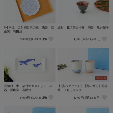
6寸平皿 染付網目麻の葉 磁器 渓
紅彩 花型高台小鉢 陶器 亀井紀子
山窯 有田焼
9,000円(税込9,900円)
4,000円(税込4,400円)
長角皿 中 染付ナガスくじら 磁
【2点ペアセット】【熨斗対応】花湯
器 渓山窯 有田焼
呑 うちるセレクト
5,000円(税込5,500円)
5,400円(税込5,940円)