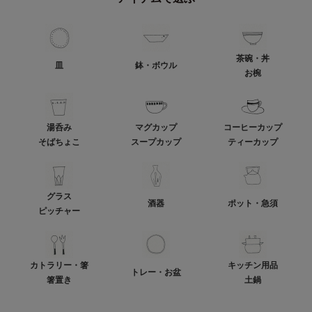
茶碗・丼
皿
鉢・ボウル
お椀
湯呑み
マグカップ
コーヒーカップ
そばちょこ
スープカップ
ティーカップ
グラス
酒器
ポット・急須
ピッチャー
カトラリー・箸
キッチン用品
トレー・お盆
箸置き
土鍋