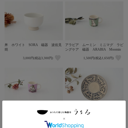
丼 ホワイト SORA 磁器 波佐見
アラビア ムーミン ミニマグ ラビ
焼
ングケア 磁器 ARABIA Moomin
3,000円(税込3,300円)
1,500円(税込1,650円)
アラビア ムーミン ミニマグ スイ
絵瀬戸陶胎染付7寸皿 陶器 喜多窯
ートハーツ 磁器 ARABIA
霞仙 加藤裕重 瀬戸焼
Moomin