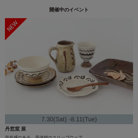
開催中のイベント
7.30(Sat) -8.11(Tue)
丹窓窯 展
存在感のある、丹波焼のスリップウェア。