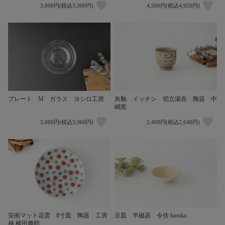
3,000円(税込3,300円)
4,500円(税込4,950円)
プレート M ガラス ヨシロ工房
灰釉 イッチン 切立湯呑 陶器 中
嶋窯
3,600円(税込3,960円)
2,400円(税込2,640円)
安南マット花雲 8寸皿 陶器 工房
豆皿 半磁器 令佳 haruka
禅 横田勝郎