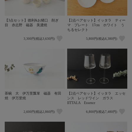
【3点セット】徳利&お猪口 削ぎ
【2点ペアセット】イッタラ ティー
目 赤志野 磁器 美濃焼
マ プレート 17cm ホワイト う
ちるセレクト
3,300円(税込3,630円)
5,800円(税込6,380円)
茶碗 大 伊万里瓢箪 磁器 有田
【2点ペアセット】イッタラ エッセ
焼 伊万里焼
ンス レッドワイン ガラス
IITTALA Essence
2,600円(税込2,860円)
6,800円(税込7,480円)