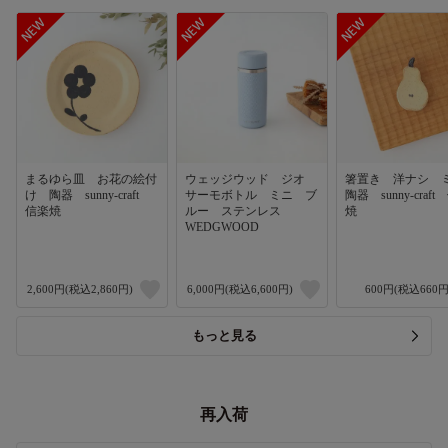
まるゆら皿 お花の絵付
ウェッジウッド ジオ
箸置き 洋ナシ
け 陶器 sunny-craft
サーモボトル ミニ ブ
陶器 sunny-craf
信楽焼
ルー ステンレス
焼
WEDGWOOD
2,600円(税込2,860円)
6,000円(税込6,600円)
600円(税込660円
もっと見る
再入荷