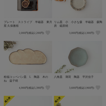
プレート ストライプ 半磁器 東月
リム皿 小 小さな森 半磁器 森陶
窯 久保雅裕
房 砥部焼
2,000円(税込2,200円)
3,000円(税込3,300円)
粉福コッペパン皿 L 陶器 木の
八角皿 薄荷 陶器 平沢佳子
ね 益子焼
4,900円(税込5,390円)
3,600円(税込3,960円)