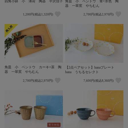
四角小鉢 小 薄荷 陶器 平沢佳子
角皿 小 ベントウ 青×水色 陶
器 一翠窯 やちむん
1,200円(税込1,320円)
2,700円(税込2,970円)
角皿 小 ベントウ カーキ×茶 陶
【2点ペアセット】hanaプレート
器 一翠窯 やちむん
hana うちるセレクト
2,700円(税込2,970円)
7,600円(税込8,360円)