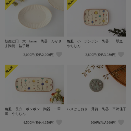
朝顔だ円 大 kinari 陶器 わかさ
角皿 小 ボンボン 陶器 一翠窯
ま陶芸 益子焼
やちむん
2,000円(税込2,200円)
2,800円(税込3,080円)
角皿 長方 ボンボン 陶器 一翠
ハスはしおき 薄荷 陶器 平沢佳子
窯 やちむん
4,500円(税込4,950円)
600円(税込660円)