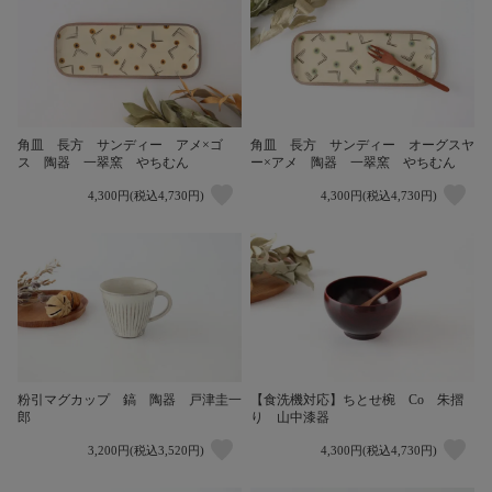
角皿 長方 サンディー アメ×ゴ
角皿 長方 サンディー オーグスヤ
ス 陶器 一翠窯 やちむん
ー×アメ 陶器 一翠窯 やちむん
4,300円(税込4,730円)
4,300円(税込4,730円)
粉引マグカップ 鎬 陶器 戸津圭一
【食洗機対応】ちとせ椀 Co 朱摺
郎
り 山中漆器
3,200円(税込3,520円)
4,300円(税込4,730円)