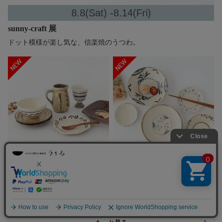
8.8(Sat) -8.14(Fri)
sunny-craft 展
ドット模様が楽し気な、信楽焼のうつわ。
7.30(Sat) -8.11(Tue)
7.25(Sat) -8.9(Sun)
丹窓窯 展
村田亜希 展
存在感のある、丹波焼のスリッ
繊細でかわいらしい、和モダン
プウェア。
なうつわ。