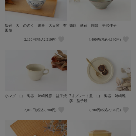
飯碗 大 のぎく 磁器 大日窯 有
麺鉢 薄荷 陶器 平沢佳子
田焼
2,100円(税込2,310円)
4,400円(税込4,840円)
小マグ 白 陶器 姉崎雅彦 益子焼
7寸プレート皿 白 陶器 姉崎雅
彦 益子焼
2,000円(税込2,200円)
2,700円(税込2,970円)