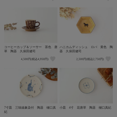
コーヒーカップ＆ソーサー 茶色 唐
ハニカムディッシュ ロバ 黄色 陶
草 陶器 久保田健司
器 久保田健司
4,500円(税込4,950円)
2,500円(税込2,750円)
7寸皿 三味線象染付 陶器 樋口真
小皿 4寸 花唐草 陶器 樋口真紀
紀