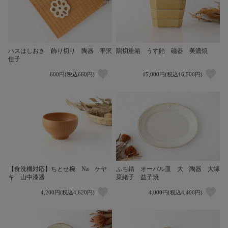
ハスはしおき 飾り切り 陶器 平沢
隅切重箱 うす飴 磁器 美濃焼
佳子
600円(税込660円)
15,000円(税込16,500円)
【食洗機対応】ちとせ椀 Na ケヤ
ふち錆 オーバル皿 大 陶器 大塚
キ 山中漆器
菜緒子 益子焼
4,200円(税込4,620円)
4,000円(税込4,400円)