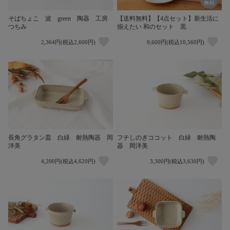
そばちょこ 波 green 陶器 工房
【送料無料】【4点セット】新生活に
つちみ
揃えたい 和のセット 黒
2,364円(税込2,600円)
9,600円(税込10,560円)
長角グラタン皿 白緑 耐熱陶器 岡
フチしのぎココット 白緑 耐熱陶
洋美
器 岡洋美
4,200円(税込4,620円)
3,300円(税込3,630円)