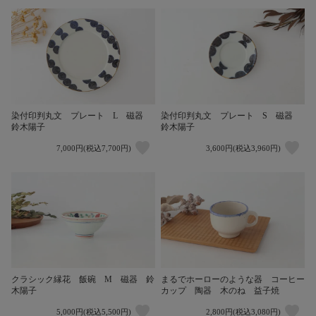
染付印判丸文 プレート L 磁器
染付印判丸文 プレート S 磁器
鈴木陽子
鈴木陽子
7,000円(税込7,700円)
3,600円(税込3,960円)
クラシック縁花 飯碗 M 磁器 鈴
まるでホーローのような器 コーヒー
木陽子
カップ 陶器 木のね 益子焼
5,000円(税込5,500円)
2,800円(税込3,080円)