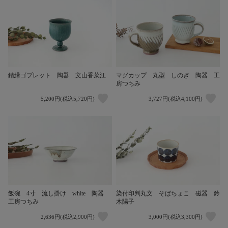
錆緑ゴブレット 陶器 文山香菜江
マグカップ 丸型 しのぎ 陶器 工
房つちみ
5,200円(税込5,720円)
3,727円(税込4,100円)
飯碗 4寸 流し掛け white 陶器
染付印判丸文 そばちょこ 磁器 鈴
工房つちみ
木陽子
2,636円(税込2,900円)
3,000円(税込3,300円)