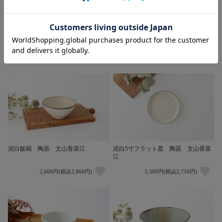
【2点ペアセット】【熨斗対応】平茶
泥白長角皿 線あり 陶器 文山香菜
碗 十草 うちるセレクト
江
5,000円(税込5,500円)
3,600円(税込3,960円)
泥白飯碗 陶器 文山香菜江
泥白5寸フラット皿 陶器 文山香菜
江
2,600円(税込2,860円)
2,500円(税込2,750円)