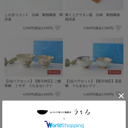
しのぎココット 白緑 耐熱陶器 岡
角ミニグラタン皿 白緑 耐熱陶器
洋美
岡洋美
3,300円(税込3,630円)
3,000円(税込3,300円)
【2点ペアセット】【熨斗対応】ご飯
【2点ペアセット】【熨斗対応】花茶
茶碗 ミモザ うちるセレクト
碗 うちるセレクト
4,000円(税込4,400円)
5,400円(税込5,940円)