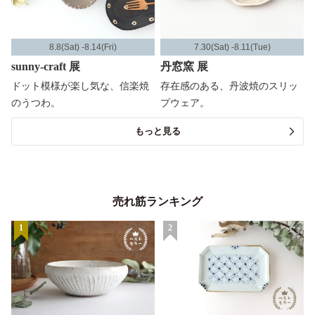
8.8(Sat) -8.14(Fri)
7.30(Sat) -8.11(Tue)
sunny-craft 展
丹窓窯 展
ドット模様が楽し気な、信楽焼
存在感のある、丹波焼のスリッ
のうつわ。
プウェア。
もっと見る
売れ筋ランキング
1
2