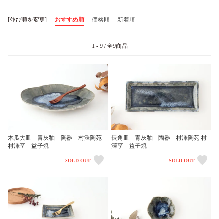
[並び順を変更]
おすすめ順
価格順
新着順
1 - 9 / 全9商品
木瓜大皿 青灰釉 陶器 村澤陶苑
長角皿 青灰釉 陶器 村澤陶苑 村
村澤享 益子焼
澤享 益子焼
SOLD OUT
SOLD OUT