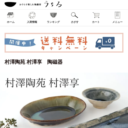
ホーム
入荷情報
ランキング
さがす
カート
メニュー
村澤陶苑 村澤享 陶磁器