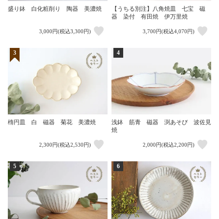
盛り鉢 白化粧削り 陶器 美濃焼
【うちる別注】八角焼皿 七宝 磁
器 染付 有田焼 伊万里焼
3,000円(税込3,300円)
3,700円(税込4,070円)
3
4
浅鉢 筋青 磁器 渕あそび 波佐見
楕円皿 白 磁器 菊花 美濃焼
焼
2,300円(税込2,530円)
2,000円(税込2,200円)
5
6