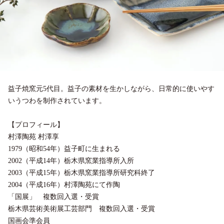
益子焼窯元5代目。益子の素材を生かしながら、日常的に使いやす
いうつわを制作されています。
【プロフィール】
村澤陶苑 村澤享
1979（昭和54年）益子町に生まれる
2002（平成14年）栃木県窯業指導所入所
2003（平成15年）栃木県窯業指導所研究科終了
2004（平成16年）村澤陶苑にて作陶
「国展」 複数回入選・受賞
栃木県芸術美術展工芸部門 複数回入選・受賞
国画会準会員