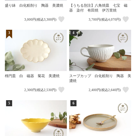
盛り鉢 白化粧削り 陶器 美濃焼
【うちる別注】八角焼皿 七宝 磁
器 染付 有田焼 伊万里焼
3,000円(税込3,300円)
3,700円(税込4,070円)
3
4
楕円皿 白 磁器 菊花 美濃焼
スープカップ 白化粧削り 陶器 美
濃焼
2,300円(税込2,530円)
2,400円(税込2,640円)
5
6