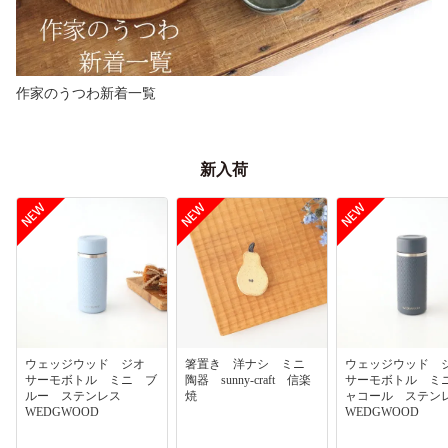
作家のうつわ新着一覧
新入荷
ウェッジウッド ジオ
箸置き 洋ナシ ミニ
ウェッジウッド
サーモボトル ミニ ブ
陶器 sunny-craft 信楽
サーモボトル ミ
ルー ステンレス
焼
ャコール ステ
WEDGWOOD
WEDGWOOD