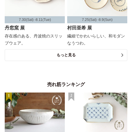
7.30(Sat) -8.11(Tue)
7.25(Sat) -8.9(Sun)
丹窓窯 展
村田亜希 展
存在感のある、丹波焼のスリッ
繊細でかわいらしい、和モダン
プウェア。
なうつわ。
もっと見る
売れ筋ランキング
1
2