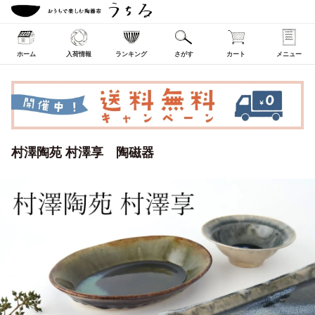
ホーム
入荷情報
ランキング
さがす
カート
メニュー
村澤陶苑 村澤享 陶磁器