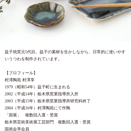
益子焼窯元5代目。益子の素材を生かしながら、日常的に使いやす
いうつわを制作されています。
【プロフィール】
村澤陶苑 村澤享
1979（昭和54年）益子町に生まれる
2002（平成14年）栃木県窯業指導所入所
2003（平成15年）栃木県窯業指導所研究科終了
2004（平成16年）村澤陶苑にて作陶
「国展」 複数回入選・受賞
栃木県芸術美術展工芸部門 複数回入選・受賞
国画会準会員