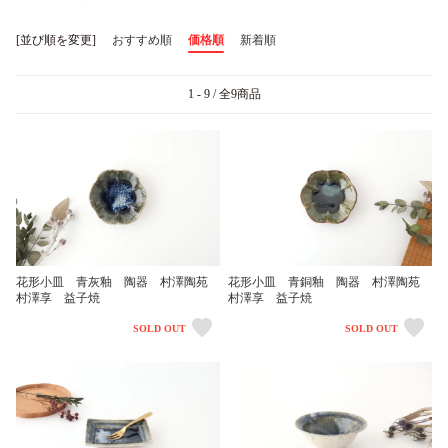
[並び順を変更]
おすすめ順
価格順
新着順
1 - 9 / 全9商品
花形小皿 青灰釉 陶器 村澤陶苑
花形小皿 青銅釉 陶器 村澤陶苑
村澤享 益子焼
村澤享 益子焼
SOLD OUT
SOLD OUT