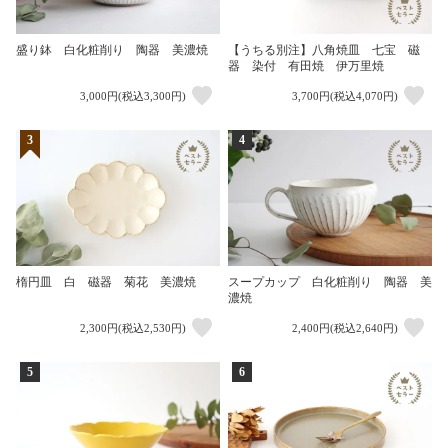
盛り鉢 白化粧削り 陶器 美濃焼
【うちる別注】八角焼皿 七宝 磁
器 染付 有田焼 伊万里焼
3,000円(税込3,300円)
3,700円(税込4,070円)
3
4
楕円皿 白 磁器 菊花 美濃焼
スープカップ 白化粧削り 陶器 美
濃焼
2,300円(税込2,530円)
2,400円(税込2,640円)
5
6