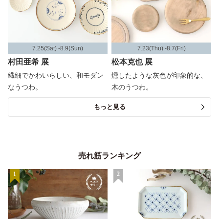
7.25(Sat) -8.9(Sun)
7.23(Thu) -8.7(Fri)
村田亜希 展
松本克也 展
繊細でかわいらしい、和モダン
燻したような灰色が印象的な、
なうつわ。
木のうつわ。
もっと見る
売れ筋ランキング
1
2