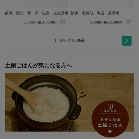
飯碗 濃花 青 大 磁器 波佐見焼
飯碗 黒線刻 陶器 美濃焼
2,800円(税込3,080円)
2,800円(税込3,080円)
1 - 100 / 全188商品
土鍋ごはんが気になる方へ