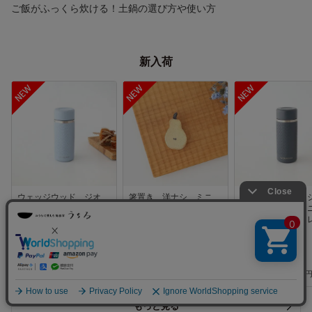
ご飯がふっくら炊ける！土鍋の選び方や使い方
新入荷
ウェッジウッド ジオ
箸置き 洋ナシ ミニ
ウェッジウッド
サーモボトル ミニ ブ
陶器 sunny-craft 信楽
サーモボトル ミ
ルー ステンレス
焼
ャコール ステ
WEDGWOOD
WEDGWOOD
6,000円(税込6,600円)
600円(税込660円)
6,000円(税込6,600円
もっと見る