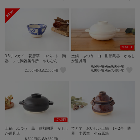
20%OFF
3.5寸マカイ 花唐草 コバルト 陶
土鍋 ふつう 白 耐熱陶器 かもし
器 ノモ陶器製作所 やちむん
か道具店
8,500円(税込9,350円)
2,300円(税込2,530円)
6,800円(税込7,480円)
10%OFF
土鍋 ふつう 黒 耐熱陶器 かもし
てとて おいしい土鍋 1～2合 陶
か道具店
器 圭秀窯 小石原焼
8,500円(税込9,350円)