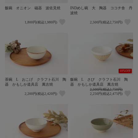
飯碗 オニオン 磁器 波佐見焼
INDめし碗 大 陶器 ココチ舎 丹
波焼
1,800円(税込1,980円)
2,500円(税込2,750円)
10%OFF
茶碗 L おこげ クラフト石川 陶
飯碗 L さび クラフト石川 陶
器 かもしか道具店 萬古焼
器 かもしか道具店 萬古焼
2,500円(税込2,750円)
2,200円(税込2,420円)
2,250円(税込2,475円)