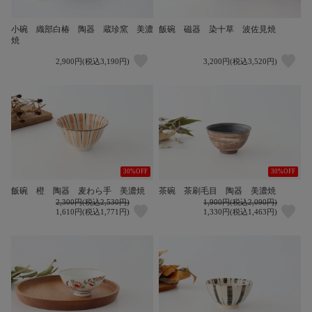
小碗 織部白椿 陶器 蔵珍窯 美濃
飯碗 磁器 染十草 波佐見焼
焼
2,900円(税込3,190円)
3,200円(税込3,520円)
30%OFF
30%OFF
飯碗 橙 陶器 麦わら手 美濃焼
茶碗 茶刷毛目 陶器 美濃焼
2,300円(税込2,530円)
1,900円(税込2,090円)
1,610円(税込1,771円)
1,330円(税込1,463円)