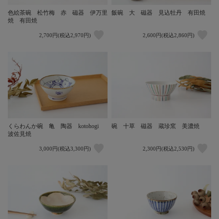
色絵茶碗 松竹梅 赤 磁器 伊万里
飯碗 大 磁器 見込牡丹 有田焼
焼 有田焼
2,700円(税込2,970円)
2,600円(税込2,860円)
くらわんか碗 亀 陶器 kotohogi
碗 十草 磁器 蔵珍窯 美濃焼
波佐見焼
3,000円(税込3,300円)
2,300円(税込2,530円)