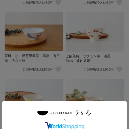
1,300円(税込1,430円)
1,300円(税込1,430円)
茶碗 小 伊万里瓢箪 磁器 有田
ご飯茶碗 サクランボ 磁器
焼 伊万里焼
fruits 波佐見焼
2,600円(税込2,860円)
1,800円(税込1,980円)
ご飯茶碗 レモン 磁器 fruits 波
ご飯茶碗 イチゴ 磁器 fruits 波
佐見焼
佐見焼