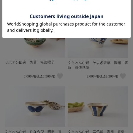
1,800円(税込1,980円)
1,900円(税込2,090円)
サボテン飯碗 陶器 松波曜子
くらわんか碗 そよぎ唐草 陶器 青
藍 波佐見焼
3,000円(税込3,300円)
2,000円(税込2,200円)
くらわんか碗 丸ならび 陶器 青
くらわんか碗 二色縞 陶器 青藍