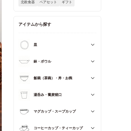
北欧食器
ペアセット
ギフト
アイテムから探す
皿
すべて
鉢・ボウル
大皿（21cm～）
すべて
飯碗（茶碗）・丼・お椀
取皿・中皿（15～20cm）
大鉢（18cm～）
豆皿・小皿（～14cm）
すべて
湯呑み・蕎麦猪口
中鉢（13～17cm）
角皿
飯碗（茶碗）
小鉢（～12cm）
すべて
マグカップ・スープカップ
丼（どんぶり）
蓋もの
湯呑み
お椀
すべて
コーヒーカップ・ティーカップ
蕎麦猪口（そばちょこ）