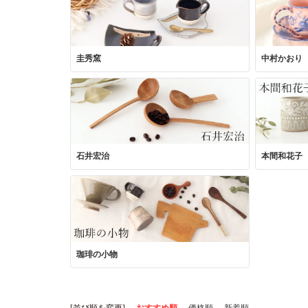
圭秀窯
中村かおり
石井宏治
本間和花子
珈琲の小物
[並び順を変更]
おすすめ順
価格順
新着順