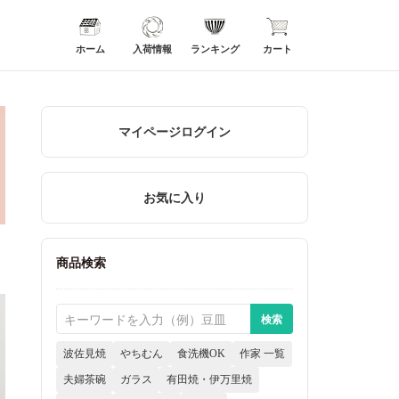
ホーム
入荷情報
ランキング
カート
マイページログイン
お気に入り
商品検索
波佐見焼
やちむん
食洗機OK
作家 一覧
夫婦茶碗
ガラス
有田焼・伊万里焼