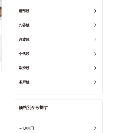
砥部焼
九谷焼
丹波焼
小代焼
常滑焼
瀬戸焼
価格別から探す
～1,000円