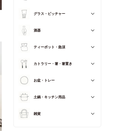
マグカップ
すべて
グラス・ピッチャー
スープカップ
すべて
酒器
すべて
ティーポット・急須
徳利（とっくり）
すべて
カトラリー・箸・箸置き
お猪口（おちょこ）
その他
すべて
お盆・トレー
カトラリー
すべて
土鍋・キッチン用品
箸
箸置き
すべて
雑貨
土鍋
すべて