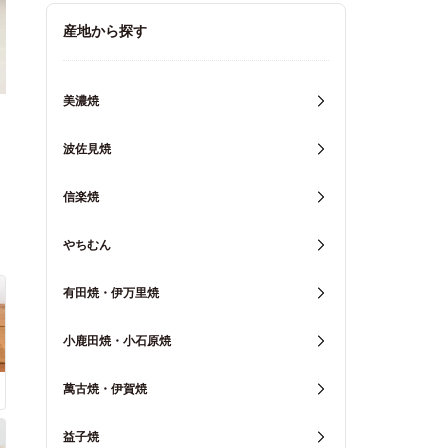
キッチン用品
産地から探す
重箱・弁当箱
美濃焼
波佐見焼
信楽焼
やちむん
有田焼・伊万里焼
小鹿田焼・小石原焼
萬古焼・伊賀焼
益子焼