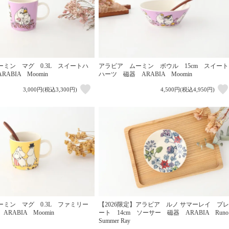
ミン マグ 0.3L スイートハ
アラビア ムーミン ボウル 15cm スイート
ABIA Moomin
ハーツ 磁器 ARABIA Moomin
3,000円(税込3,300円)
4,500円(税込4,950円)
ミン マグ 0.3L ファミリー
【2026限定】アラビア ルノ サマーレイ プレ
RABIA Moomin
ート 14cm ソーサー 磁器 ARABIA Runo
Summer Ray