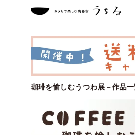
珈琲を愉しむうつわ展－作品