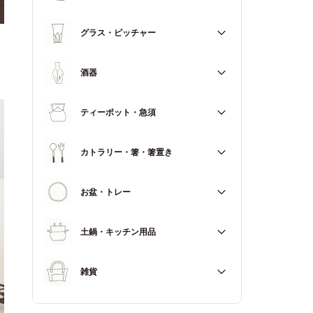
マグカップ
すべて
グラス・ピッチャー
スープカップ
すべて
酒器
すべて
ティーポット・急須
徳利（とっくり）
すべて
カトラリー・箸・箸置き
お猪口（おちょこ）
その他
すべて
お盆・トレー
カトラリー
すべて
土鍋・キッチン用品
箸
箸置き
すべて
雑貨
土鍋
すべて