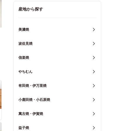
キッチン用品
産地から探す
重箱・弁当箱
美濃焼
波佐見焼
信楽焼
やちむん
有田焼・伊万里焼
小鹿田焼・小石原焼
萬古焼・伊賀焼
益子焼