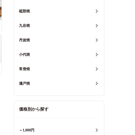
砥部焼
九谷焼
丹波焼
小代焼
常滑焼
瀬戸焼
価格別から探す
～1,000円