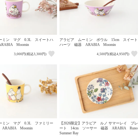
ミン マグ 0.3L スイートハ
アラビア ムーミン ボウル 15cm スイート
ABIA Moomin
ハーツ 磁器 ARABIA Moomin
3,000円(税込3,300円)
4,500円(税込4,950円)
ミン マグ 0.3L ファミリー
【2026限定】アラビア ルノ サマーレイ プレ
RABIA Moomin
ート 14cm ソーサー 磁器 ARABIA Runo
Summer Ray