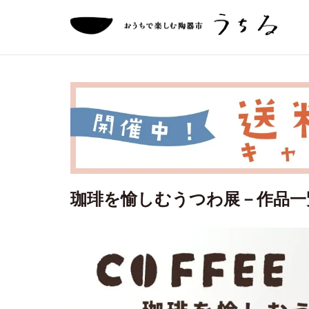
珈琲を愉しむうつわ展－作品