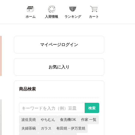
ホーム
入荷情報
ランキング
カート
マイページログイン
お気に入り
商品検索
波佐見焼
やちむん
食洗機OK
作家 一覧
夫婦茶碗
ガラス
有田焼・伊万里焼