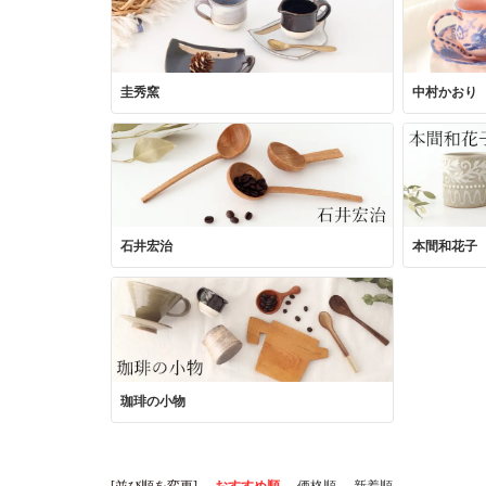
圭秀窯
中村かおり
石井宏治
本間和花子
珈琲の小物
[並び順を変更]
おすすめ順
価格順
新着順