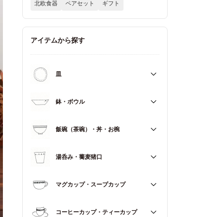
北欧食器
ペアセット
ギフト
アイテムから探す
皿
すべて
鉢・ボウル
大皿（21cm～）
すべて
飯碗（茶碗）・丼・お椀
取皿・中皿（15～20cm）
大鉢（18cm～）
豆皿・小皿（～14cm）
すべて
湯呑み・蕎麦猪口
中鉢（13～17cm）
角皿
飯碗（茶碗）
小鉢（～12cm）
すべて
マグカップ・スープカップ
丼（どんぶり）
蓋もの
湯呑み
お椀
すべて
コーヒーカップ・ティーカップ
蕎麦猪口（そばちょこ）