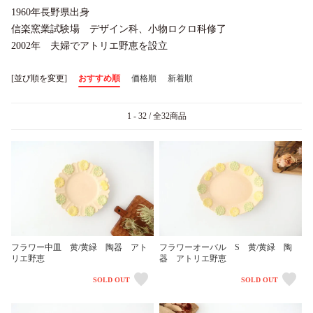
1960年長野県出身
信楽窯業試験場 デザイン科、小物ロクロ科修了
2002年 夫婦でアトリエ野恵を設立
[並び順を変更]
おすすめ順
価格順
新着順
1 - 32 / 全32商品
フラワー中皿 黄/黄緑 陶器 アト
フラワーオーバル S 黄/黄緑 陶
リエ野恵
器 アトリエ野恵
SOLD OUT
SOLD OUT