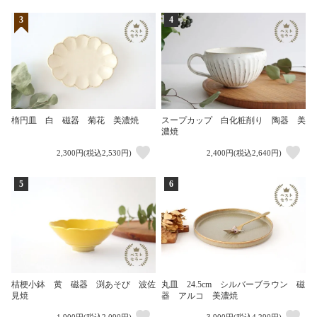
3
4
楕円皿 白 磁器 菊花 美濃焼
スープカップ 白化粧削り 陶器 美
濃焼
2,300円(税込2,530円)
2,400円(税込2,640円)
5
6
桔梗小鉢 黄 磁器 渕あそび 波佐
丸皿 24.5cm シルバーブラウン 磁
見焼
器 アルコ 美濃焼