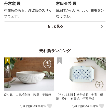
丹窓窯 展
村田亜希 展
存在感のある、丹波焼のスリッ
繊細でかわいらしい、和モダン
プウェア。
なうつわ。
もっと見る
売れ筋ランキング
1
2
盛り鉢 白化粧削り 陶器 美濃焼
【うちる別注】八角焼皿 七宝 磁
器 染付 有田焼 伊万里焼
3,000円(税込3,300円)
3,700円(税込4,070円)