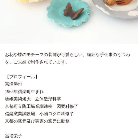
お花や蝶のモチーフの装飾が可愛らしい、繊細な手仕事のうつわ
を、ご夫婦で制作されています。
【プロフィール】
冨増勝也
1965年信楽町生まれ
嵯峨美術短大 立体造形科卒
京都府立陶工職業訓練校 図案科修了
信楽窯業試験場 小物ロクロ科修了
京都の窯元及び実家の窯元に勤務
冨増栄子