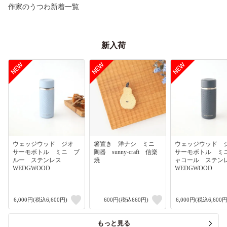
作家のうつわ新着一覧
新入荷
ウェッジウッド ジオ
箸置き 洋ナシ ミニ
ウェッジウッド
サーモボトル ミニ ブ
陶器 sunny-craft 信楽
サーモボトル ミ
ルー ステンレス
焼
ャコール ステ
WEDGWOOD
WEDGWOOD
6,000円(税込6,600円)
600円(税込660円)
6,000円(税込6,600円
もっと見る