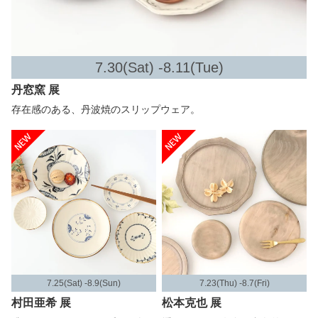
7.30(Sat) -8.11(Tue)
丹窓窯 展
存在感のある、丹波焼のスリップウェア。
7.25(Sat) -8.9(Sun)
7.23(Thu) -8.7(Fri)
村田亜希 展
松本克也 展