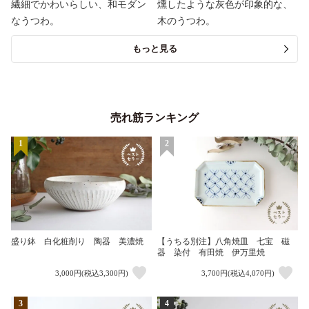
繊細でかわいらしい、和モダン
燻したような灰色が印象的な、
なうつわ。
木のうつわ。
もっと見る
売れ筋ランキング
1
2
盛り鉢 白化粧削り 陶器 美濃焼
【うちる別注】八角焼皿 七宝 磁
器 染付 有田焼 伊万里焼
3,000円(税込3,300円)
3,700円(税込4,070円)
3
4