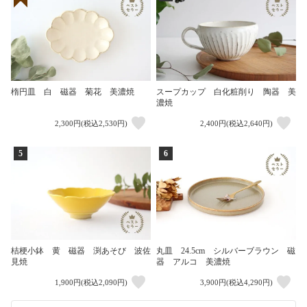
楕円皿 白 磁器 菊花 美濃焼
スープカップ 白化粧削り 陶器 美
濃焼
2,300円(税込2,530円)
2,400円(税込2,640円)
5
6
桔梗小鉢 黄 磁器 渕あそび 波佐
丸皿 24.5cm シルバーブラウン 磁
見焼
器 アルコ 美濃焼
1,900円(税込2,090円)
3,900円(税込4,290円)