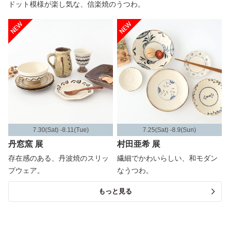
ドット模様が楽し気な、信楽焼のうつわ。
7.30(Sat) -8.11(Tue)
7.25(Sat) -8.9(Sun)
丹窓窯 展
村田亜希 展
存在感のある、丹波焼のスリッ
繊細でかわいらしい、和モダン
プウェア。
なうつわ。
もっと見る