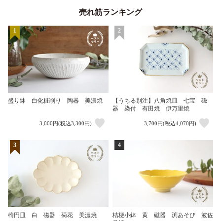
売れ筋ランキング
1
2
盛り鉢 白化粧削り 陶器 美濃焼
【うちる別注】八角焼皿 七宝 磁
器 染付 有田焼 伊万里焼
3,000円(税込3,300円)
3,700円(税込4,070円)
3
4
楕円皿 白 磁器 菊花 美濃焼
桔梗小鉢 黄 磁器 渕あそび 波佐