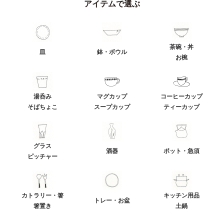
アイテムで選ぶ
茶碗・丼
皿
鉢・ボウル
お椀
湯呑み
マグカップ
コーヒーカップ
そばちょこ
スープカップ
ティーカップ
グラス
酒器
ポット・急須
ピッチャー
カトラリー・箸
キッチン用品
トレー・お盆
箸置き
土鍋