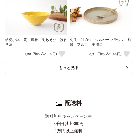
桔梗小鉢 黄 磁器 渕あそび 波佐
丸皿 24.5cm シルバーブラウン 磁
見焼
器 アルコ 美濃焼
1,900円(税込2,090円)
3,900円(税込4,290円)
もっと見る
配送料
送料無料キャンペーン中
5千円以上
300円
1万円以上
無料