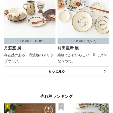
7.30(Sat) -8.11(Tue)
7.25(Sat) -8.9(Sun)
丹窓窯 展
村田亜希 展
存在感のある、丹波焼のスリッ
繊細でかわいらしい、和モダン
プウェア。
なうつわ。
もっと見る
売れ筋ランキング
1
2