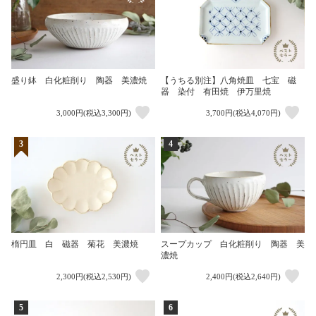
盛り鉢 白化粧削り 陶器 美濃焼
【うちる別注】八角焼皿 七宝 磁
器 染付 有田焼 伊万里焼
3,000円(税込3,300円)
3,700円(税込4,070円)
3
4
楕円皿 白 磁器 菊花 美濃焼
スープカップ 白化粧削り 陶器 美
濃焼
2,300円(税込2,530円)
2,400円(税込2,640円)
5
6