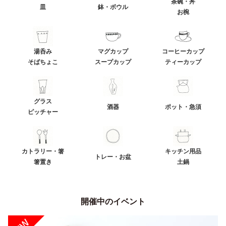
茶碗・丼
皿
鉢・ボウル
お椀
湯呑み
マグカップ
コーヒーカップ
そばちょこ
スープカップ
ティーカップ
グラス
酒器
ポット・急須
ピッチャー
カトラリー・箸
キッチン用品
トレー・お盆
箸置き
土鍋
開催中のイベント