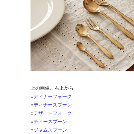
上の画像、右上から
○
ディナーフォーク
○
ディナースプーン
○
デザートフォーク
○
ティースプーン
○
ジャムスプーン