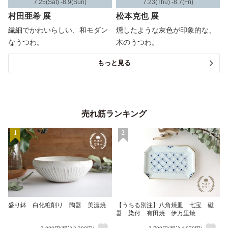
7.25(Sat) -8.9(Sun)
7.23(Thu) -8.7(Fri)
村田亜希 展
松本克也 展
繊細でかわいらしい、和モダン
燻したような灰色が印象的な、
なうつわ。
木のうつわ。
もっと見る
売れ筋ランキング
1
2
盛り鉢 白化粧削り 陶器 美濃焼
【うちる別注】八角焼皿 七宝 磁
器 染付 有田焼 伊万里焼