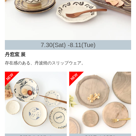
7.30(Sat) -8.11(Tue)
丹窓窯 展
存在感のある、丹波焼のスリップウェア。