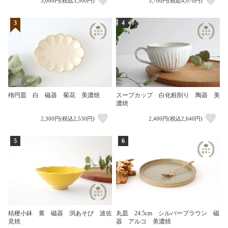
3,000円(税込3,300円)
3,700円(税込4,070円)
3
4
楕円皿 白 磁器 菊花 美濃焼
スープカップ 白化粧削り 陶器 美
濃焼
2,300円(税込2,530円)
2,400円(税込2,640円)
5
6
桔梗小鉢 黄 磁器 渕あそび 波佐
丸皿 24.5cm シルバーブラウン 磁
見焼
器 アルコ 美濃焼