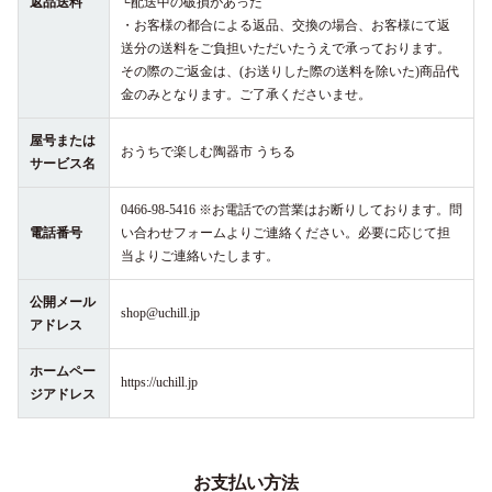
返品送料
└配送中の破損があった
・お客様の都合による返品、交換の場合、お客様にて返
送分の送料をご負担いただいたうえで承っております。
その際のご返金は、(お送りした際の送料を除いた)商品代
金のみとなります。ご了承くださいませ。
屋号または
おうちで楽しむ陶器市 うちる
サービス名
0466-98-5416 ※お電話での営業はお断りしております。問
電話番号
い合わせフォームよりご連絡ください。必要に応じて担
当よりご連絡いたします。
公開メール
shop@uchill.jp
アドレス
ホームペー
https://uchill.jp
ジアドレス
お支払い方法