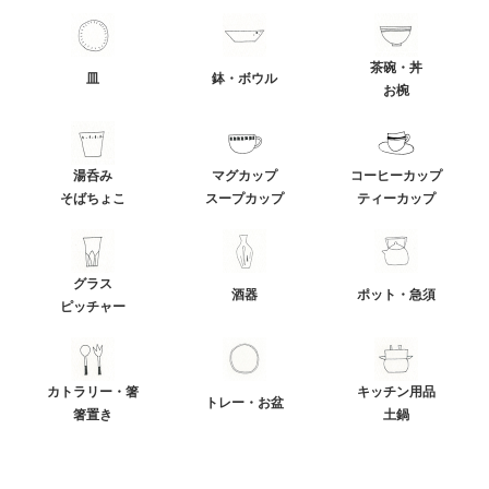
茶碗・丼
皿
鉢・ボウル
お椀
湯呑み
マグカップ
コーヒーカップ
そばちょこ
スープカップ
ティーカップ
グラス
酒器
ポット・急須
ピッチャー
カトラリー・箸
キッチン用品
トレー・お盆
箸置き
土鍋