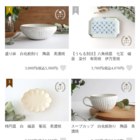
1
2
盛り鉢 白化粧削り 陶器 美濃焼
【うちる別注】八角焼皿 七宝 磁
器 染付 有田焼 伊万里焼
3,000円(税込3,300円)
3,700円(税込4,070円)
3
4
楕円皿 白 磁器 菊花 美濃焼
スープカップ 白化粧削り 陶器 美
濃焼