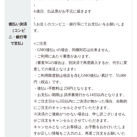
↓
4.後日、払込票がお手元に届きます
↓
後払い決済
5.お近くのコンビニ・銀行等にてお支払いをお願いしま
（コンビ
す。
ニ・銀行等
で支払）
○ご注意
・GMO後払いの場合、同梱対応は出来ません。
・ご利用にあたり審査があります。
（審査NGの場合は、別決済で再度購入するか、代引に変
更しての発送となります）
・ご利用限度額は他店を含むGMO後払い累計で、55,000
円（税込）です。
・後払い手数料は 250円となります。
・お支払い期限は 請求書発行から14日以内となります。
※ご注文日から2日以内にご決済が無かった場合、自動的
にご注文のキャンセルとさせていただきます。
※決済のご連絡がつかない場合は、申し訳ございません
がご注文をキャンセルとさせていただきます。
キャンセルとなったお客様は、お手数をおかけいたしま
すが正しい情報をご入力の上、再度ご注文をお願いいた