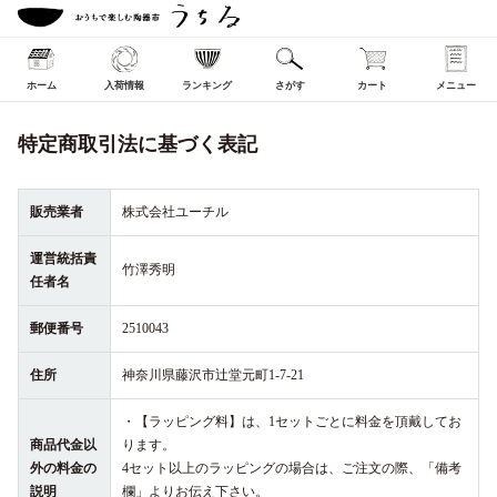
ホーム
入荷情報
ランキング
さがす
カート
メニュー
特定商取引法に基づく表記
販売業者
株式会社ユーチル
運営統括責
竹澤秀明
任者名
郵便番号
2510043
住所
神奈川県藤沢市辻堂元町1-7-21
・【ラッピング料】は、1セットごとに料金を頂戴してお
商品代金以
ります。
外の料金の
4セット以上のラッピングの場合は、ご注文の際、「備考
説明
欄」よりお伝え下さい。