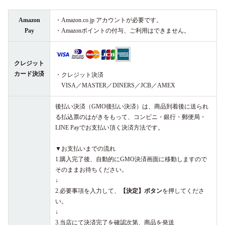
Amazon
・Amazon.co.jp アカウントが必要です。
Pay
・Amazonポイントの付与、ご利用はできません。
クレジット
カード決済
・クレジット決済
VISA／MASTER／DINERS／JCB／AMEX
後払い決済（GMO後払い決済）は、商品到着後に送られ
る払込票のはがきをもって、コンビニ・銀行・郵便局・
LINE Payでお支払い頂く決済方法です。
▼お支払いまでの流れ
1.購入完了後、自動的にGMO決済画面に移動しますので
そのままお待ちください。
↓
2.必要事項を入力して、
【決定】ボタン
を押してくださ
い。
↓
3.当店にて決済完了を確認次第、商品を発送