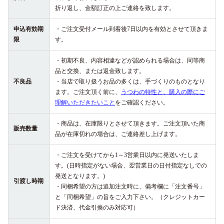
折り返し、金額訂正の上ご連絡を致します。
申込有効期
・ご注文受付メール到着後7日以内を有効とさせて頂きま
限
す。
・初期不良、内容相違などが認められる場合は、同等商
品と交換、または返金致します。
不良品
・当店で取り扱うお品の多くは、手づくりのものとなり
ます。ご注文頂く前に、
うつわの特性と、購入の際にご
理解いただきたいこと
をご確認ください。
・商品は、在庫限りとさせて頂きます。ご注文頂いた商
販売数量
品が在庫切れの場合は、ご連絡差し上げます。
・ご注文を受けてから1～3営業日以内に発送いたしま
す。(日時指定がない場合、翌営業日の日付指定なしでの
発送となります。)
引渡し時期
・同梱希望の方は追加注文時に、備考欄に「注文番号」
と「同梱希望」の旨をご入力下さい。（クレジットカー
ド決済、代金引換のみ対応可）