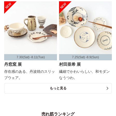
7.30(Sat) -8.11(Tue)
7.25(Sat) -8.9(Sun)
丹窓窯 展
村田亜希 展
存在感のある、丹波焼のスリッ
繊細でかわいらしい、和モダン
プウェア。
なうつわ。
もっと見る
売れ筋ランキング