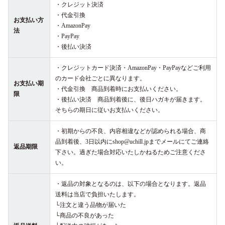
・クレジット決済
・代金引換
お支払い方
・AmazonPay
法
・PayPay
・後払い決済
・クレジットカード決済・AmazonPay・PayPayなどご利用
のカード会社ごとに異なります。
お支払い期
・代金引換 商品到着時にお支払いください。
限
・後払い決済 商品到着後に、後日ハガキが届きます。
そちらの期日に従いお支払いください。
・初期からの不良、内容相違などが認められる場合、商
品到着後、3日以内にshop@uchill.jpまでメールにてご連絡
返品期限
下さい。過ぎた場合対応いたしかねるためご注意くださ
い。
・返品の対象となるのは、以下の場合となります。返品
送料は当店で負担いたします。
└注文と違う品物が届いた
└商品の不良があった