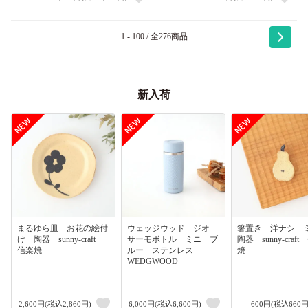
1 - 100 / 全276商品
新入荷
まるゆら皿 お花の絵付
ウェッジウッド ジオ
箸置き 洋ナシ
け 陶器 sunny-craft
サーモボトル ミニ ブ
陶器 sunny-craf
信楽焼
ルー ステンレス
焼
WEDGWOOD
2,600円(税込2,860円)
6,000円(税込6,600円)
600円(税込660円