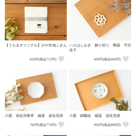
【うちるオリジナル】かや生地ふきん
ハスはしおき 飾り切り 陶器 平沢
佳子
650円(税込715円)
600円(税込660円)
小皿 赤絵渕唐草 磁器 波佐見焼
小皿 錦蝶絵 磁器 波佐見焼
700円(税込770円)
800円(税込880円)