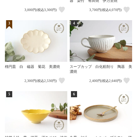
器 染付 有田焼 伊万里焼
3,000円(税込3,300円)
3,700円(税込4,070円)
3
4
楕円皿 白 磁器 菊花 美濃焼
スープカップ 白化粧削り 陶器 美
濃焼
2,300円(税込2,530円)
2,400円(税込2,640円)
5
6