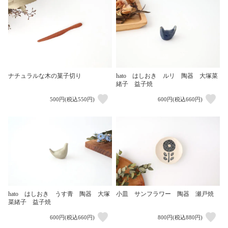
ナチュラルな木の菓子切り
hato はしおき ルリ 陶器 大塚菜
緒子 益子焼
500円(税込550円)
600円(税込660円)
hato はしおき うす青 陶器 大塚
小皿 サンフラワー 陶器 瀬戸焼
菜緒子 益子焼
600円(税込660円)
800円(税込880円)