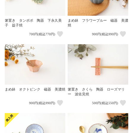
箸置き タンポポ 陶器 下永久美
まめ鉢 フラワーブルー 磁器 美濃
子 益子焼
焼
700円(税込770円)
900円(税込990円)
まめ鉢 オクトピンク 磁器 美濃焼
箸置き さくら 陶器 ローズマリ
ー 波佐見焼
900円(税込990円)
500円(税込550円)