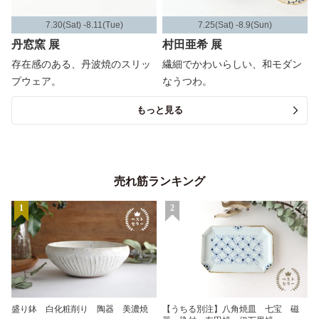
7.30(Sat) -8.11(Tue)
7.25(Sat) -8.9(Sun)
丹窓窯 展
村田亜希 展
存在感のある、丹波焼のスリッ
繊細でかわいらしい、和モダン
プウェア。
なうつわ。
もっと見る
売れ筋ランキング
1
2
盛り鉢 白化粧削り 陶器 美濃焼
【うちる別注】八角焼皿 七宝 磁