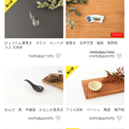
10%OFF
ひょうたん箸置き ガラス カンベガ
箸置き 古伊万里 磁器 有田焼
ラス 大内学
700円(税込770円)
700円(税込770円)
630円(税込693円)
れんげ 黒 半磁器 かもしか道具店
フリル豆鉢 ベージュ 陶器 瀬戸焼
600円(税込660円)
900円(税込990円)