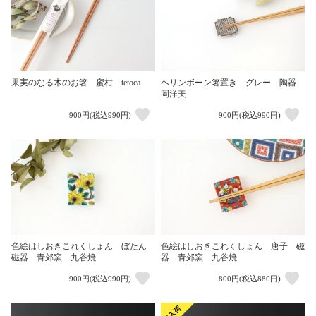
果実のなる木のお箸 蜜柑 tetoca
ヘリンボーン箸置き グレー 陶器
岡洋美
900円(税込990円)
900円(税込990円)
色絵はしおきこれくしょん ぼたん
色絵はしおきこれくしょん 唐子 磁
磁器 青郊窯 九谷焼
器 青郊窯 九谷焼
900円(税込990円)
800円(税込880円)