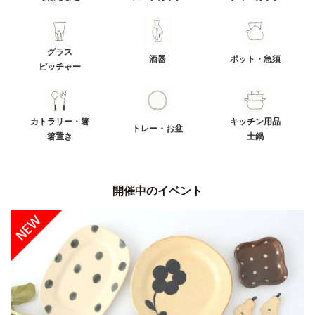
グラス
酒器
ポット・急須
ピッチャー
カトラリー・箸
キッチン用品
トレー・お盆
箸置き
土鍋
開催中のイベント