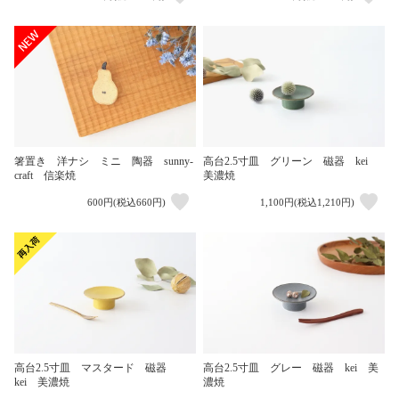
箸置き 洋ナシ ミニ 陶器 sunny-
高台2.5寸皿 グリーン 磁器 kei
craft 信楽焼
美濃焼
600円(税込660円)
1,100円(税込1,210円)
高台2.5寸皿 マスタード 磁器
高台2.5寸皿 グレー 磁器 kei 美
kei 美濃焼
濃焼