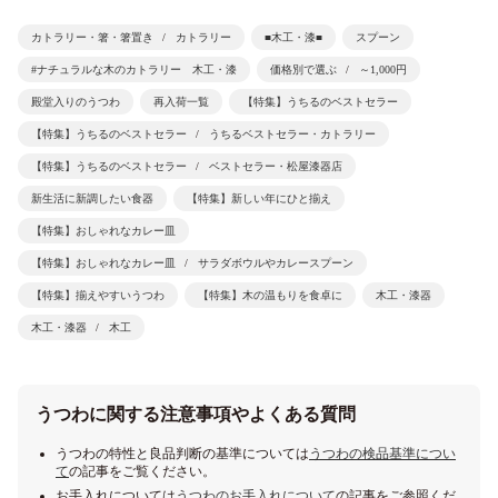
カトラリー・箸・箸置き
カトラリー
■木工・漆■
スプーン
#ナチュラルな木のカトラリー 木工・漆
価格別で選ぶ
～1,000円
殿堂入りのうつわ
再入荷一覧
【特集】うちるのベストセラー
【特集】うちるのベストセラー
うちるベストセラー・カトラリー
【特集】うちるのベストセラー
ベストセラー・松屋漆器店
新生活に新調したい食器
【特集】新しい年にひと揃え
【特集】おしゃれなカレー皿
【特集】おしゃれなカレー皿
サラダボウルやカレースプーン
【特集】揃えやすいうつわ
【特集】木の温もりを食卓に
木工・漆器
木工・漆器
木工
うつわに関する注意事項やよくある質問
うつわの特性と良品判断の基準については
うつわの検品基準につい
て
の記事をご覧ください。
お手入れについては
うつわのお手入れについて
の記事をご参照くだ