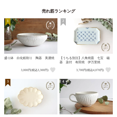
売れ筋ランキング
1
2
盛り鉢 白化粧削り 陶器 美濃焼
【うちる別注】八角焼皿 七宝 磁
器 染付 有田焼 伊万里焼
3,000円(税込3,300円)
3,700円(税込4,070円)
3
4