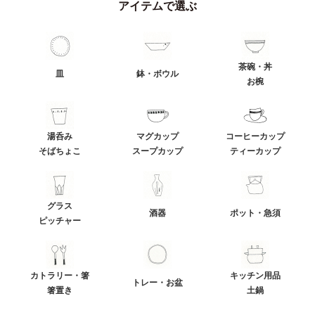
アイテムで選ぶ
茶碗・丼
皿
鉢・ボウル
お椀
湯呑み
マグカップ
コーヒーカップ
そばちょこ
スープカップ
ティーカップ
グラス
酒器
ポット・急須
ピッチャー
カトラリー・箸
キッチン用品
トレー・お盆
箸置き
土鍋