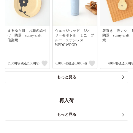
まるゆら皿 お花の絵付
ウェッジウッド ジオ
箸置き 洋ナシ
け 陶器 sunny-craft
サーモボトル ミニ ブ
陶器 sunny-craf
信楽焼
ルー ステンレス
焼
WEDGWOOD
2,600円(税込2,860円)
6,000円(税込6,600円)
600円(税込660円
もっと見る
再入荷
もっと見る