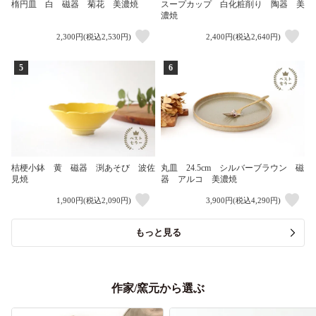
楕円皿 白 磁器 菊花 美濃焼
スープカップ 白化粧削り 陶器 美
濃焼
2,300円(税込2,530円)
2,400円(税込2,640円)
5
6
桔梗小鉢 黄 磁器 渕あそび 波佐
丸皿 24.5cm シルバーブラウン 磁
見焼
器 アルコ 美濃焼
1,900円(税込2,090円)
3,900円(税込4,290円)
もっと見る
作家/窯元から選ぶ