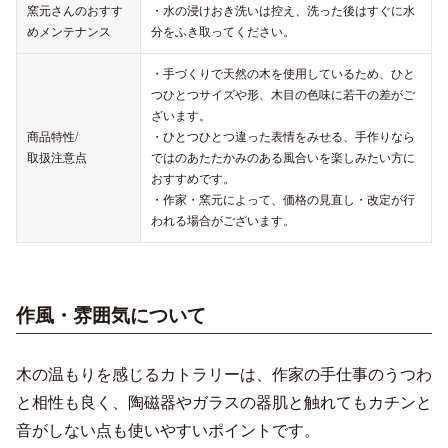
窯元さんのおすす
・水の浸けおき洗いは控え、洗った後はすぐに水
めメンテナンス
分をふき取ってください。
・手づくりで天然の木を使用しているため、ひと
つひとつサイズや形、木目の色味に若干の差がご
ざいます。
商品特性/
・ひとつひとつ違った表情をみせる、手作りなら
取扱注意点
ではのあたたかみのある風合いを楽しみたい方に
おすすめです。
・作家・窯元によって、価格の見直し・改定が行
われる場合がございます。
作風・雰囲気について
木の温もりを感じるカトラリーは、作家の手仕事のうつわ
と相性も良く、陶磁器やガラスの器肌と触れてもカチンと
音がしない点も使いやすいポイントです。