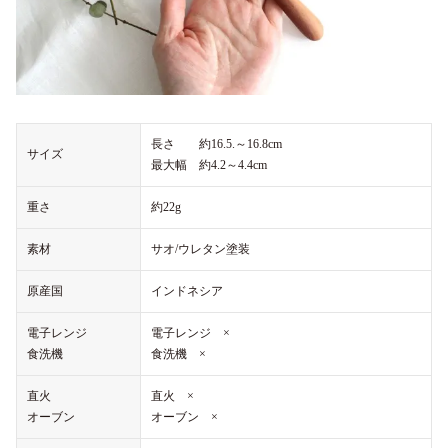
長さ 約16.5.～16.8cm
サイズ
最大幅 約4.2～4.4cm
重さ
約22g
素材
サオ/ウレタン塗装
原産国
インドネシア
電子レンジ
電子レンジ ×
食洗機
食洗機 ×
直火
直火 ×
オーブン
オーブン ×