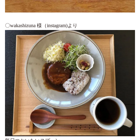
〇wakashizuna 様（instagram)より