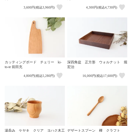
3,600円(税込3,960円)
4,300円(税込4,730円)
カッティングボード チェリー ki-
深四角盆 正方形 ウォルナット 堀
to-te 前田充
宏治
4,800円(税込5,280円)
16,000円(税込17,600円)
湯呑み ケヤキ クリア ヨハク木工
デザートスプーン 樺 クラフト