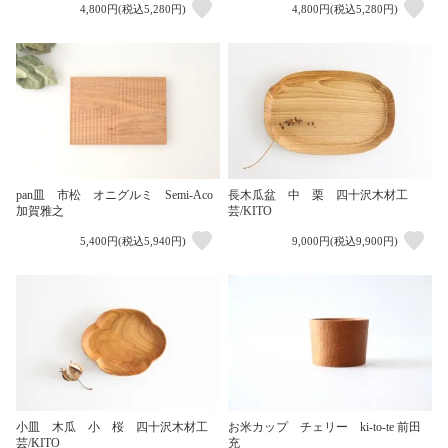
4,800円(税込5,280円)
4,800円(税込5,280円)
長木瓜盆 中 栗 四十沢木材工
pan皿 市松 オニグルミ Semi-Aco
芸/KITO
加賀雅之
5,400円(税込5,940円)
9,000円(税込9,900円)
小皿 木瓜 小 桜 四十沢木材工
お米カップ チェリー ki-to-te 前田
芸/KITO
充