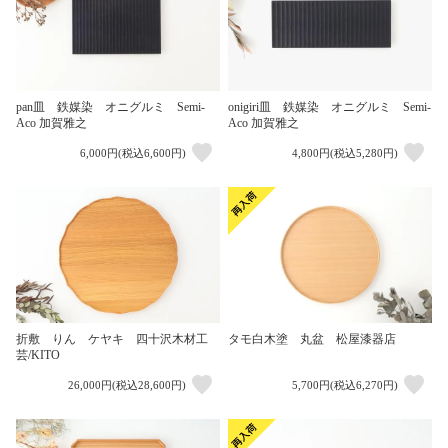
pan皿 鉄媒染 オニグルミ Semi-
onigiri皿 鉄媒染 オニグルミ Semi-
Aco 加賀雅之
Aco 加賀雅之
6,000円(税込6,600円)
4,800円(税込5,280円)
折敷 りん ケヤキ 四十沢木材工
タモ白木塗 丸盆 松屋漆器店
芸/KITO
26,000円(税込28,600円)
5,700円(税込6,270円)