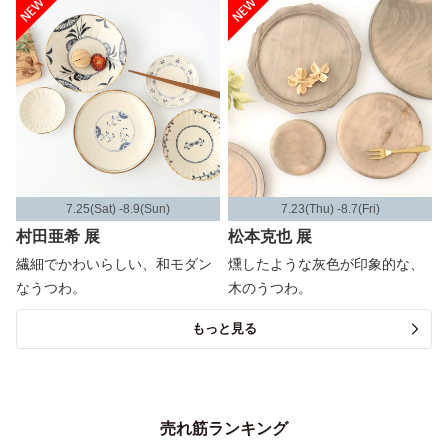
7.25(Sat) -8.9(Sun)
7.23(Thu) -8.7(Fri)
村田亜希 展
松本克也 展
繊細でかわいらしい、和モダン
燻したような灰色が印象的な、
なうつわ。
木のうつわ。
もっと見る
売れ筋ランキング