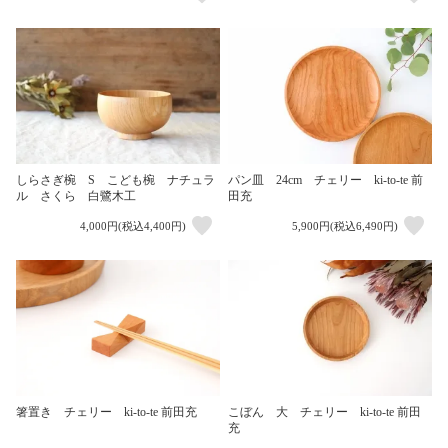
しらさぎ椀 S こども椀 ナチュラ
パン皿 24cm チェリー ki-to-te 前
ル さくら 白鷺木工
田充
4,000円(税込4,400円)
5,900円(税込6,490円)
こぼん 大 チェリー ki-to-te 前田
箸置き チェリー ki-to-te 前田充
充