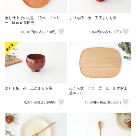
削り仕上げの丸盆 27cm チェリ
まりも椀 赤 工房まりも屋
ー ki-to-te 前田充
11,100円(税込12,210円)
8,364円(税込9,200円)
まりも椀 茶 工房まりも屋
ふくら盆 ソロ 栗 四十沢木材工
芸/KITO
8,364円(税込9,200円)
17,000円(税込18,700円)