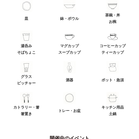
茶碗・丼
皿
鉢・ボウル
お椀
湯呑み
マグカップ
コーヒーカップ
そばちょこ
スープカップ
ティーカップ
グラス
酒器
ポット・急須
ピッチャー
カトラリー・箸
キッチン用品
トレー・お盆
箸置き
土鍋
開催中のイベント