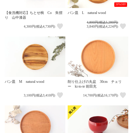
20%OFF
【食洗機対応】ちとせ椀 Co 朱摺
パン皿 L natural wood
り 山中漆器
4,800円(税込5,280円)
4,300円(税込4,730円)
3,840円(税込4,224円)
パン皿 M natural wood
削り仕上げの丸盆 30cm チェリ
ー ki-to-te 前田充
3,100円(税込3,410円)
14,700円(税込16,170円)