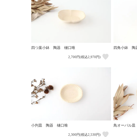
四つ葉小鉢 陶器 樋口唯
四角小鉢 陶
2,700円(税込2,970円)
小判皿 陶器 樋口唯
鳥オーバル皿
2,300円(税込2,530円)