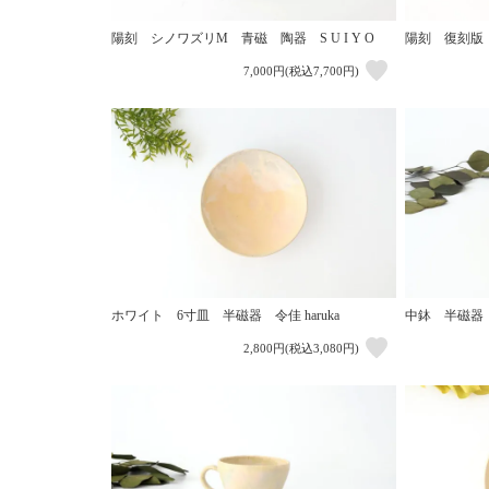
陽刻 シノワズリM 青磁 陶器 S U I Y O
陽刻 復刻版 ス
7,000円(税込7,700円)
ホワイト 6寸皿 半磁器 令佳 haruka
中鉢 半磁器 令
2,800円(税込3,080円)