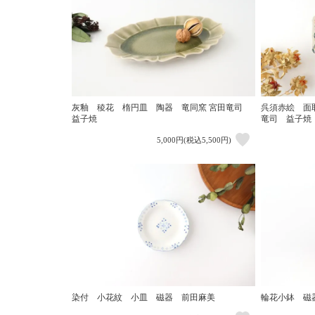
灰釉 稜花 楕円皿 陶器 竜同窯 宮田竜司
呉須赤絵 面
益子焼
竜司 益子焼
5,000円(税込5,500円)
染付 小花紋 小皿 磁器 前田麻美
輪花小鉢 磁