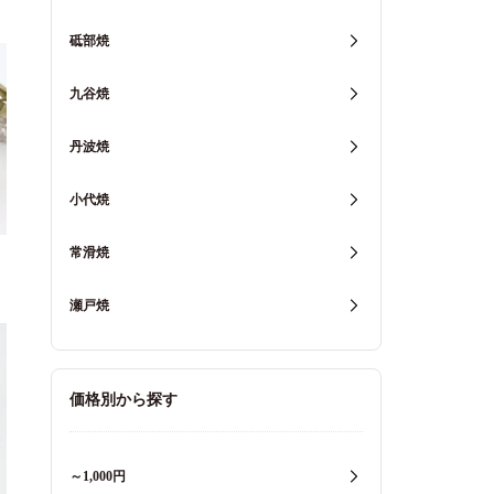
砥部焼
九谷焼
丹波焼
小代焼
常滑焼
瀬戸焼
価格別から探す
～1,000円