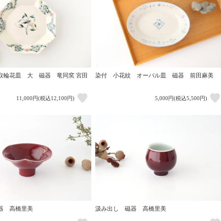
取輪花皿 大 磁器 竜同窯 宮田
染付 小花紋 オーバル皿 磁器 前田麻美
11,000円(税込12,100円)
5,000円(税込5,500円)
器 高橋里美
汲み出し 磁器 高橋里美