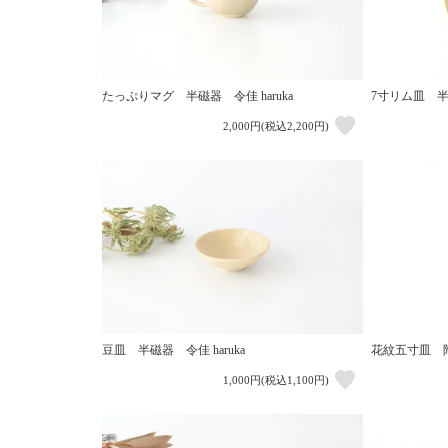
たっぷりマグ 半磁器 令佳 haruka
7寸リム皿 半磁
2,000円(税込2,200円)
豆皿 半磁器 令佳 haruka
花紋五寸皿 
1,000円(税込1,100円)