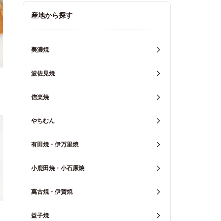
キッチン用品
産地から探す
重箱・弁当箱
美濃焼
波佐見焼
信楽焼
やちむん
有田焼・伊万里焼
小鹿田焼・小石原焼
萬古焼・伊賀焼
益子焼