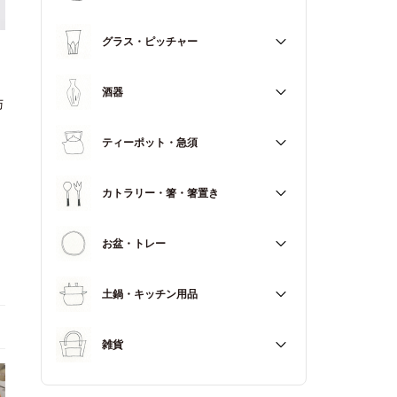
マグカップ
すべて
グラス・ピッチャー
スープカップ
すべて
酒器
与
すべて
ティーポット・急須
徳利（とっくり）
すべて
カトラリー・箸・箸置き
お猪口（おちょこ）
その他
すべて
お盆・トレー
カトラリー
すべて
土鍋・キッチン用品
箸
箸置き
すべて
雑貨
土鍋
すべて