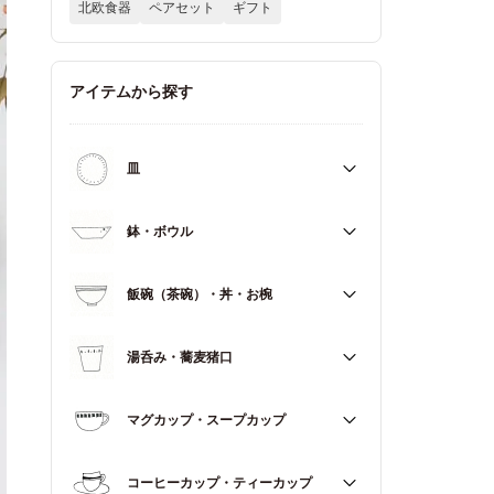
北欧食器
ペアセット
ギフト
アイテムから探す
皿
すべて
鉢・ボウル
大皿（21cm～）
すべて
飯碗（茶碗）・丼・お椀
取皿・中皿（15～20cm）
大鉢（18cm～）
豆皿・小皿（～14cm）
すべて
湯呑み・蕎麦猪口
中鉢（13～17cm）
角皿
飯碗（茶碗）
小鉢（～12cm）
すべて
マグカップ・スープカップ
丼（どんぶり）
蓋もの
湯呑み
お椀
すべて
コーヒーカップ・ティーカップ
蕎麦猪口（そばちょこ）