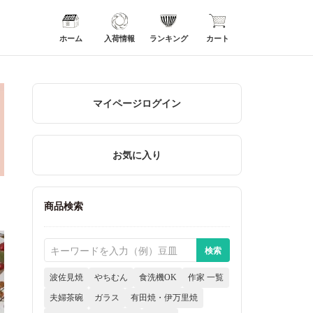
ホーム
入荷情報
ランキング
カート
マイページログイン
お気に入り
商品検索
波佐見焼
やちむん
食洗機OK
作家 一覧
夫婦茶碗
ガラス
有田焼・伊万里焼