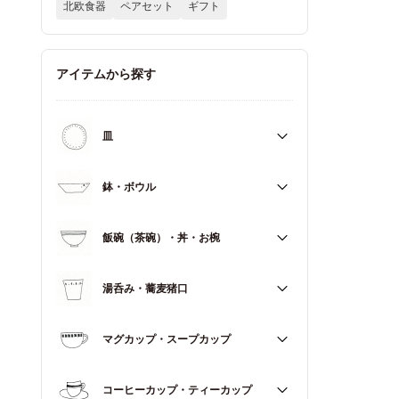
北欧食器
ペアセット
ギフト
アイテムから探す
皿
すべて
鉢・ボウル
大皿（21cm～）
すべて
飯碗（茶碗）・丼・お椀
取皿・中皿（15～20cm）
大鉢（18cm～）
豆皿・小皿（～14cm）
すべて
湯呑み・蕎麦猪口
中鉢（13～17cm）
角皿
飯碗（茶碗）
小鉢（～12cm）
すべて
マグカップ・スープカップ
丼（どんぶり）
蓋もの
湯呑み
お椀
すべて
コーヒーカップ・ティーカップ
蕎麦猪口（そばちょこ）