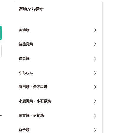
キッチン用品
産地から探す
重箱・弁当箱
美濃焼
波佐見焼
信楽焼
やちむん
有田焼・伊万里焼
小鹿田焼・小石原焼
萬古焼・伊賀焼
益子焼