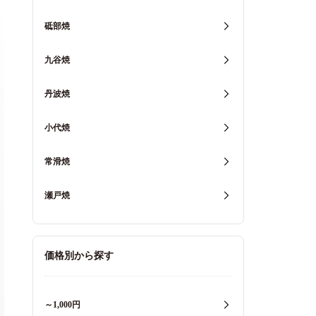
砥部焼
九谷焼
丹波焼
小代焼
常滑焼
瀬戸焼
価格別から探す
～1,000円