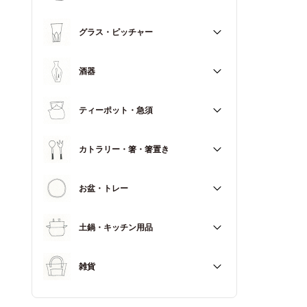
マグカップ
すべて
グラス・ピッチャー
スープカップ
すべて
酒器
すべて
ティーポット・急須
徳利（とっくり）
すべて
カトラリー・箸・箸置き
お猪口（おちょこ）
その他
すべて
お盆・トレー
カトラリー
すべて
土鍋・キッチン用品
箸
箸置き
すべて
雑貨
土鍋
すべて