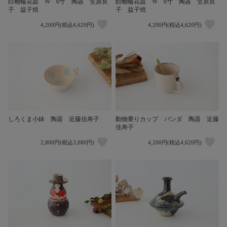
白釉輪花皿 W 6寸 陶器 笠原良
飴釉輪花皿 W 6寸 陶器 笠原良
子 益子焼
子 益子焼
4,200円(税込4,620円)
4,200円(税込4,620円)
しろくま小鉢 陶器 近藤佳寿子
動物乗りカップ パンダ 陶器 近藤
佳寿子
2,800円(税込3,080円)
4,200円(税込4,620円)