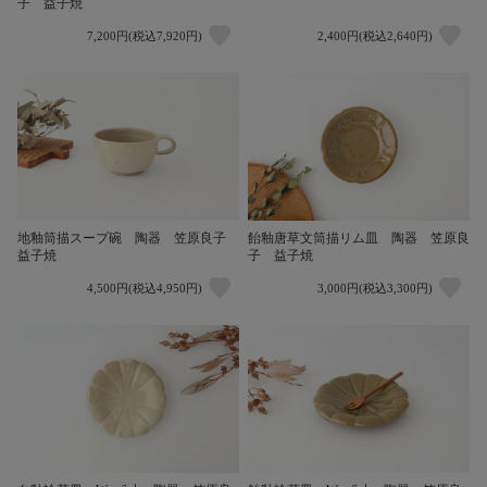
子 益子焼
7,200円(税込7,920円)
2,400円(税込2,640円)
地釉筒描スープ碗 陶器 笠原良子
飴釉唐草文筒描リム皿 陶器 笠原良
益子焼
子 益子焼
4,500円(税込4,950円)
3,000円(税込3,300円)