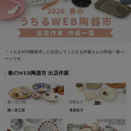
『うちるWEB陶器市』に出店してくださる作家さんの作品一覧ペ
ージです。
春のWEB陶器市 出店作家
樹ノ音工房
笠原良子