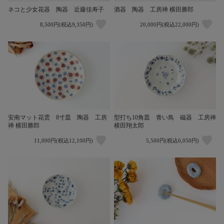
ネコと少女花器 陶器 近藤佳寿子
酒器 陶器 工房禅 横田勝郎
8,500円(税込9,350円)
20,000円(税込22,000円)
安南マット花雲 8寸皿 陶器 工房
型打ち10角皿 青い鳥 磁器 工房禅
禅 横田勝郎
横田翔太郎
11,000円(税込12,100円)
5,500円(税込6,050円)