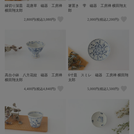
箸置き 雫 磁器 工房禅 横田翔太
縁切り深皿 花唐草 磁器 工房禅
郎
横田翔太郎
2,800円(税込3,080円)
2,000円(税込2,200円)
高台小鉢 八方花紋 磁器 工房禅
6寸皿 スミレ 磁器 工房禅 横田翔
横田翔太郎
太郎
4,400円(税込4,840円)
5,000円(税込5,500円)