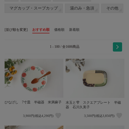
マグカップ・スープカップ
湯のみ・急須
その他
[並び順を変更]
おすすめ順
価格順
新着順
1 - 100 / 全1606商品
ひなげし 7寸皿 半磁器 米満麻子
水玉と雫 スクエアプレート 半磁
器 石川久美子
3,900円(税込4,290円)
3,500円(税込3,850円)