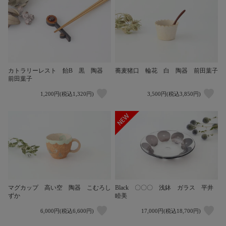
カトラリーレスト 飴B 黒 陶器
蕎麦猪口 輪花 白 陶器 前田葉子
前田葉子
1,200円(税込1,320円)
3,500円(税込3,850円)
マグカップ 高い空 陶器 こむろし
Black 〇〇〇 浅鉢 ガラス 平井
ずか
睦美
6,000円(税込6,600円)
17,000円(税込18,700円)