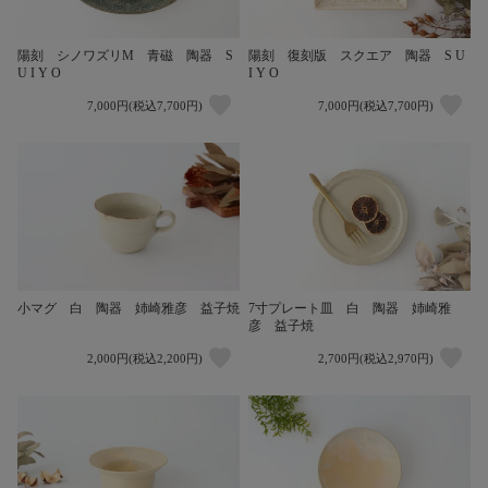
陽刻 シノワズリM 青磁 陶器 S
陽刻 復刻版 スクエア 陶器 S U
U I Y O
I Y O
7,000円(税込7,700円)
7,000円(税込7,700円)
小マグ 白 陶器 姉崎雅彦 益子焼
7寸プレート皿 白 陶器 姉崎雅
彦 益子焼
2,000円(税込2,200円)
2,700円(税込2,970円)