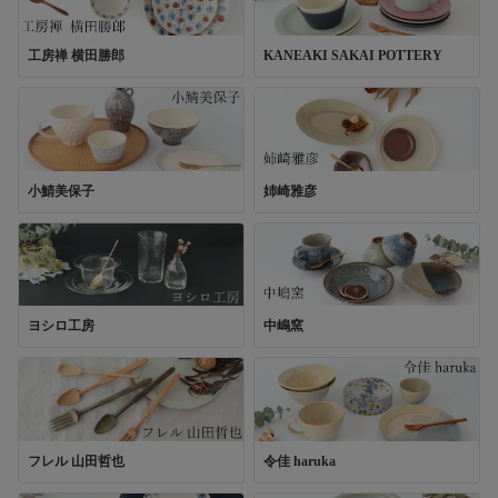
工房禅 横田勝郎
KANEAKI SAKAI POTTERY
小鯖美保子
姉崎雅彦
中嶋窯
ヨシロ工房
令佳 haruka
フレル 山田哲也