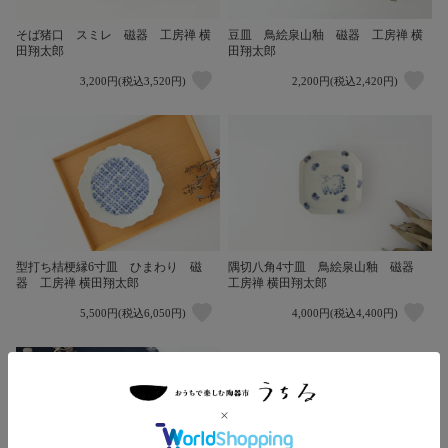
そば猪口 スミレ 磁器 工房禅 横
豆皿 鳥絵泉山釉 磁器 工房禅 横
田翔太郎
田翔太郎
3,200円(税込3,520円)
2,200円(税込2,420円)
型打ち桔梗縁6寸皿 ひまわり 磁
隅切八角4寸皿 鳥絵泉山釉 磁器
器 工房禅 横田翔太郎
工房禅 横田翔太郎
5,500円(税込6,050円)
4,000円(税込4,400円)