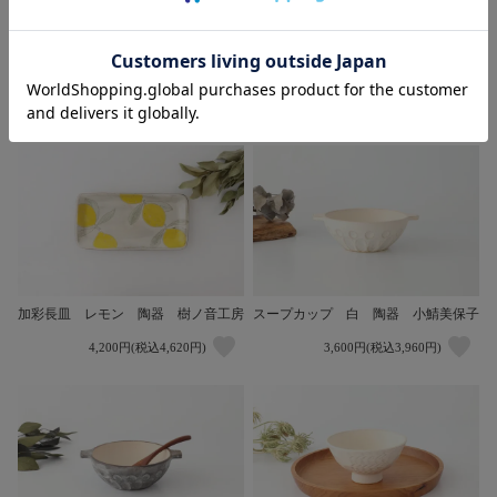
加彩丸大鉢 ツバメ 陶器 樹ノ音工
型打ちリム6寸皿 つる花紋泉山釉
房
磁器 工房禅 横田翔太郎
7,000円(税込7,700円)
4,900円(税込5,390円)
加彩長皿 レモン 陶器 樹ノ音工房
スープカップ 白 陶器 小鯖美保子
4,200円(税込4,620円)
3,600円(税込3,960円)