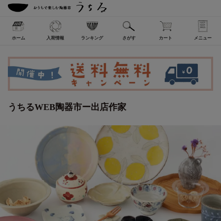
ホーム
入荷情報
ランキング
さがす
カート
メニュー
うちるWEB陶器市ー出店作家