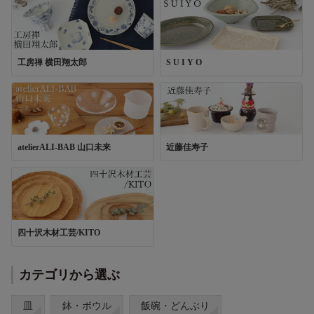
工房禅 横田翔太郎
S U I Y O
atelierALI-BAB 山口未来
近藤佳寿子
四十沢木材工芸/KITO
カテゴリから選ぶ
皿
鉢・ボウル
飯碗・どんぶり