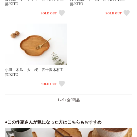
芸/KITO
芸/KITO
SOLD OUT
SOLD OUT
小皿 木瓜 大 桜 四十沢木材工
芸/KITO
SOLD OUT
1 - 9 / 全9商品
●この作家さんが気になった方はこちらもおすすめ