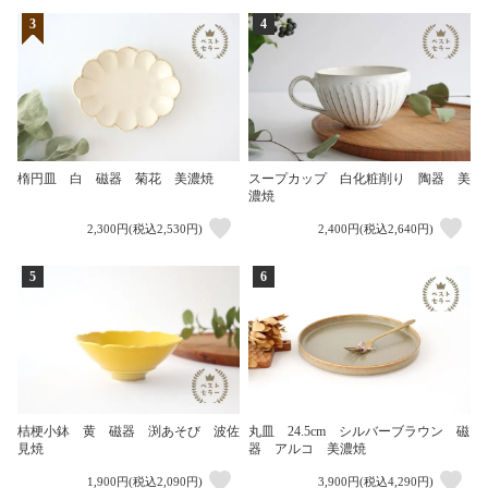
3
4
楕円皿 白 磁器 菊花 美濃焼
スープカップ 白化粧削り 陶器 美
濃焼
2,300円(税込2,530円)
2,400円(税込2,640円)
5
6
桔梗小鉢 黄 磁器 渕あそび 波佐
丸皿 24.5cm シルバーブラウン 磁
見焼
器 アルコ 美濃焼
1,900円(税込2,090円)
3,900円(税込4,290円)