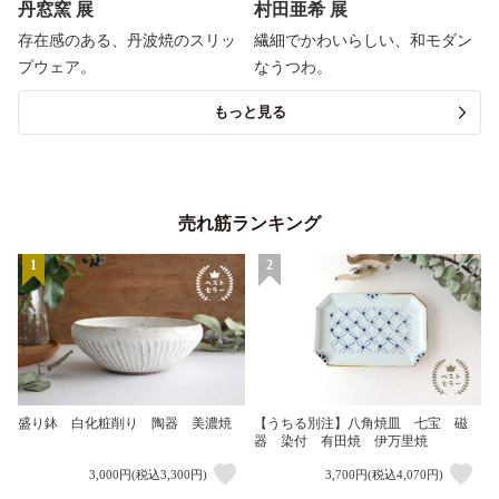
丹窓窯 展
村田亜希 展
存在感のある、丹波焼のスリッ
繊細でかわいらしい、和モダン
プウェア。
なうつわ。
もっと見る
売れ筋ランキング
1
2
盛り鉢 白化粧削り 陶器 美濃焼
【うちる別注】八角焼皿 七宝 磁
器 染付 有田焼 伊万里焼
3,000円(税込3,300円)
3,700円(税込4,070円)