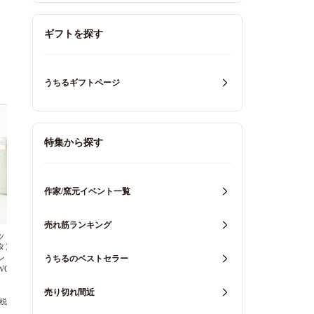
ギフトを探す
うちるギフトページ
特集から探す
作家/窯元イベント一覧
売れ筋ランキング
ッド ジオ 蓋
ウェッジウッド ジオ 蓋
ウェッジウッド ジオ 蓋
タンブラー セ
付ドリンクタンブラー チ
付ドリンクタンブラー ミ
ン ステンレ
ャコール ステンレス
ンク ステンレス
うちるのベストセラー
WOOD
WEDGWOOD
WEDGWOOD
売り切れ間近
(税込7,150円)
6,500円(税込7,150円)
6,500円(税込7,150円)