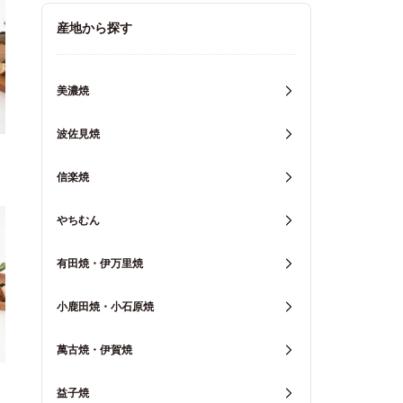
キッチン用品
産地から探す
重箱・弁当箱
美濃焼
波佐見焼
信楽焼
やちむん
有田焼・伊万里焼
小鹿田焼・小石原焼
萬古焼・伊賀焼
益子焼