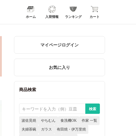
ホーム
入荷情報
ランキング
カート
マイページログイン
お気に入り
商品検索
波佐見焼
やちむん
食洗機OK
作家 一覧
夫婦茶碗
ガラス
有田焼・伊万里焼