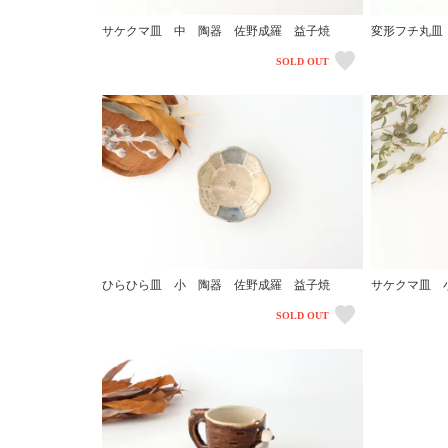
サケクマ皿 中 陶器 佐野成羅 益子焼
変形フチ丸皿
SOLD OUT
ひらひら皿 小 陶器 佐野成羅 益子焼
サケクマ皿 
SOLD OUT