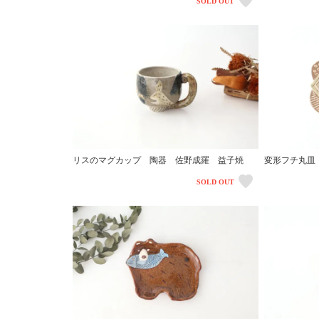
SOLD OUT
リスのマグカップ 陶器 佐野成羅 益子焼
変形フチ丸皿
SOLD OUT