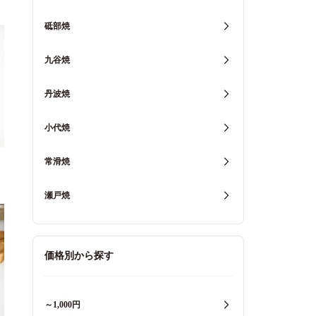
砥部焼
九谷焼
丹波焼
小代焼
常滑焼
瀬戸焼
価格別から探す
～1,000円