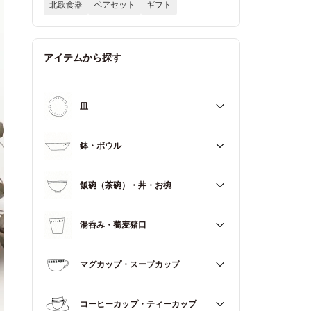
北欧食器
ペアセット
ギフト
アイテムから探す
皿
すべて
鉢・ボウル
大皿（21cm～）
すべて
飯碗（茶碗）・丼・お椀
取皿・中皿（15～20cm）
大鉢（18cm～）
豆皿・小皿（～14cm）
すべて
湯呑み・蕎麦猪口
中鉢（13～17cm）
角皿
飯碗（茶碗）
小鉢（～12cm）
すべて
マグカップ・スープカップ
丼（どんぶり）
蓋もの
湯呑み
お椀
すべて
コーヒーカップ・ティーカップ
蕎麦猪口（そばちょこ）