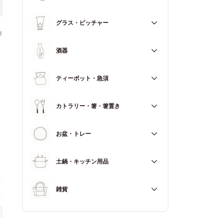
マグカップ
すべて
グラス・ピッチャー
スープカップ
作
すべて
酒器
すべて
ティーポット・急須
徳利（とっくり）
すべて
カトラリー・箸・箸置き
お猪口（おちょこ）
その他
すべて
お盆・トレー
カトラリー
すべて
土鍋・キッチン用品
箸
箸置き
すべて
雑貨
土鍋
すべて