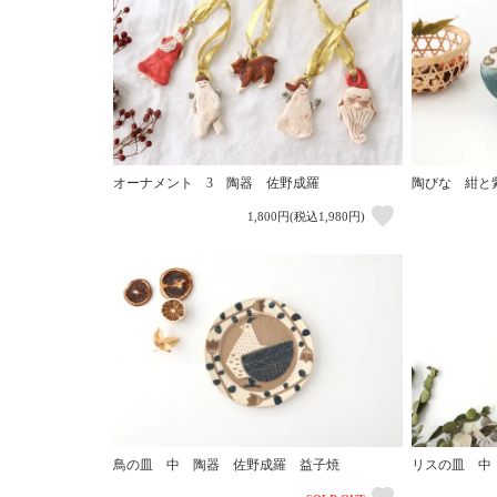
オーナメント 3 陶器 佐野成羅
陶びな 紺と
1,800円(税込1,980円)
鳥の皿 中 陶器 佐野成羅 益子焼
リスの皿 中