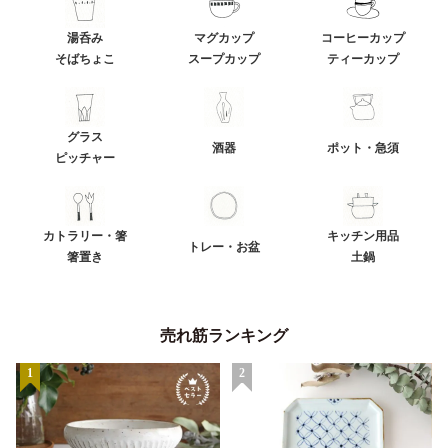
湯呑み
マグカップ
コーヒーカップ
そばちょこ
スープカップ
ティーカップ
グラス
酒器
ポット・急須
ピッチャー
カトラリー・箸
キッチン用品
トレー・お盆
箸置き
土鍋
売れ筋ランキング
1
2