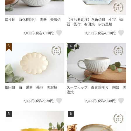
盛り鉢 白化粧削り 陶器 美濃焼
【うちる別注】八角焼皿 七宝 磁
器 染付 有田焼 伊万里焼
3,000円(税込3,300円)
3,700円(税込4,070円)
3
4
楕円皿 白 磁器 菊花 美濃焼
スープカップ 白化粧削り 陶器 美
濃焼
2,300円(税込2,530円)
2,400円(税込2,640円)
5
6