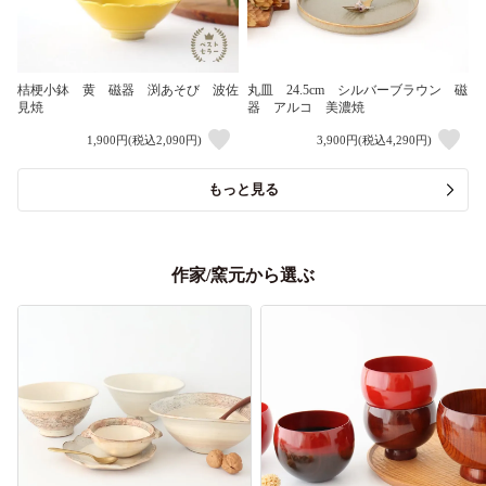
桔梗小鉢 黄 磁器 渕あそび 波佐
丸皿 24.5cm シルバーブラウン 磁
見焼
器 アルコ 美濃焼
1,900円(税込2,090円)
3,900円(税込4,290円)
もっと見る
作家/窯元から選ぶ