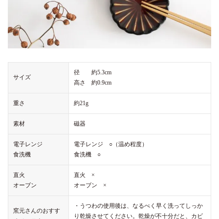
径 約5.3cm
サイズ
高さ 約0.9cm
重さ
約21g
素材
磁器
電子レンジ
電子レンジ ○（温め程度）
食洗機
食洗機 ○
直火
直火 ×
オーブン
オーブン ×
・うつわの使用後は、なるべく早く洗ってしっか
窯元さんのおすす
り乾燥させてください。乾燥が不十分だと、カビ