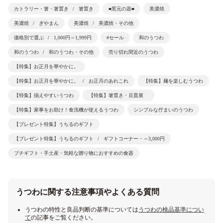
カトラリー・箸・箸置き
箸置き
■窯元の器■
美濃焼
美濃焼
ぎやまん
美濃焼
美濃焼・その他
価格別で選ぶ
1,000円～1,999円
#セール
和のうつわ
和のうつわ
和のうつわ・その他
売り切れ間近のうつわ
【特集】お正月を華やかに。
【特集】お正月を華やかに。
お正月のあれこれ
【特集】麺を楽しむうつわ
【特集】揃えやすいうつわ
【特集】箸置き・豆皿展
【特集】家事をお助け！食洗機が使えるうつわ
シンプルな佇まいのうつわ
【プレゼント特集】うちるのギフト
【プレゼント特集】うちるのギフト
ギフトコーナー・～3,000円
プチギフト・手土産・気軽な贈り物におすすめの食器
うつわに関する注意事項やよくある質問
うつわの特性と良品判断の基準については
うつわの検品基準につい
て
の記事をご覧ください。