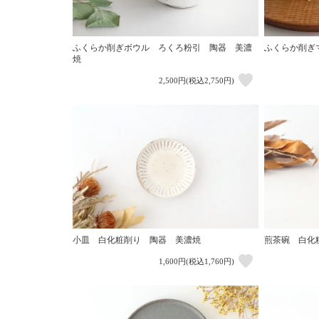
ふくらか削ぎボウル ろくろ粉引 陶器 美濃
ふくらか削ぎ
焼
2,500円(税込2,750円)
小皿 白化粧削り 陶器 美濃焼
煎茶碗 白化
1,600円(税込1,760円)