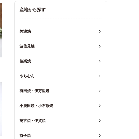
キッチン用品
産地から探す
重箱・弁当箱
美濃焼
波佐見焼
信楽焼
やちむん
有田焼・伊万里焼
小鹿田焼・小石原焼
萬古焼・伊賀焼
益子焼