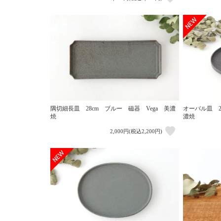
隅切細長皿 28cm ブルー 磁器 Vega 美濃
オーバル皿 2
焼
濃焼
2,000円(税込2,200円)