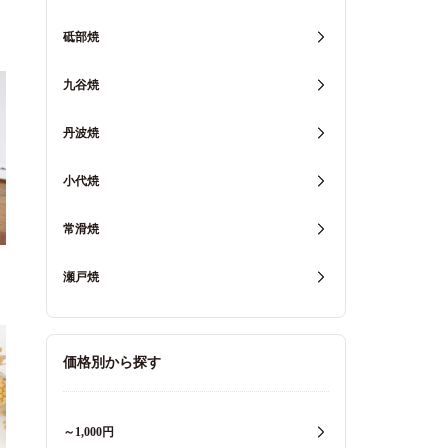
砥部焼
九谷焼
丹波焼
小代焼
常滑焼
瀬戸焼
価格別から探す
～1,000円