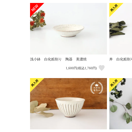
浅小鉢 白化粧削り 陶器 美濃焼
丼 白化粧削
1,600円(税込1,760円)