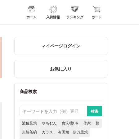
ホーム
入荷情報
ランキング
カート
マイページログイン
お気に入り
商品検索
波佐見焼
やちむん
食洗機OK
作家 一覧
夫婦茶碗
ガラス
有田焼・伊万里焼