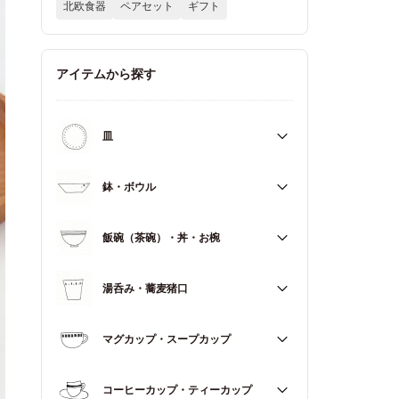
北欧食器
ペアセット
ギフト
アイテムから探す
皿
すべて
鉢・ボウル
大皿（21cm～）
すべて
飯碗（茶碗）・丼・お椀
取皿・中皿（15～20cm）
大鉢（18cm～）
豆皿・小皿（～14cm）
すべて
湯呑み・蕎麦猪口
中鉢（13～17cm）
角皿
飯碗（茶碗）
小鉢（～12cm）
すべて
マグカップ・スープカップ
丼（どんぶり）
蓋もの
湯呑み
お椀
すべて
コーヒーカップ・ティーカップ
蕎麦猪口（そばちょこ）