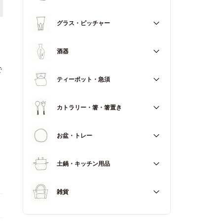
マグカップ
すべて
グラス・ピッチャー
スープカップ
すべて
酒器
で
すべて
ティーポット・急須
徳利（とっくり）
すべて
カトラリー・箸・箸置き
お猪口（おちょこ）
その他
すべて
お盆・トレー
カトラリー
すべて
土鍋・キッチン用品
箸
箸置き
すべて
雑貨
土鍋
すべて