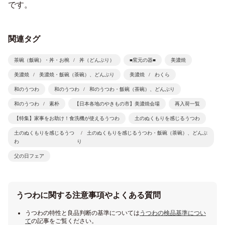
です。
関連タグ
茶碗（飯碗）・丼・お椀
丼（どんぶり）
■窯元の器■
美濃焼
美濃焼
美濃焼・飯碗（茶碗）、どんぶり
美濃焼
わくら
和のうつわ
和のうつわ
和のうつわ・飯碗（茶碗）、どんぶり
和のうつわ
素朴
【日本各地のやきもの市】美濃焼会場
再入荷一覧
【特集】家事をお助け！食洗機が使えるうつわ
土のぬくもりを感じるうつわ
土のぬくもりを感じるうつ
土のぬくもりを感じるうつわ・飯碗（茶碗）、どんぶ
わ
り
父の日フェア
うつわに関する注意事項やよくある質問
うつわの特性と良品判断の基準については
うつわの検品基準につい
て
の記事をご覧ください。