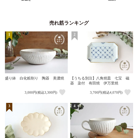
売れ筋ランキング
1
2
盛り鉢 白化粧削り 陶器 美濃焼
【うちる別注】八角焼皿 七宝 磁
器 染付 有田焼 伊万里焼
3,000円(税込3,300円)
3,700円(税込4,070円)
3
4