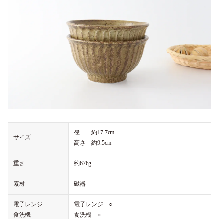
径 約17.7cm
サイズ
高さ 約9.5cm
重さ
約676g
素材
磁器
電子レンジ
電子レンジ ○
食洗機
食洗機 ○