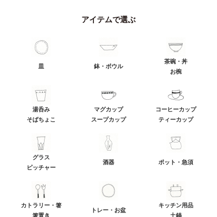
アイテムで選ぶ
茶碗・丼
皿
鉢・ボウル
お椀
湯呑み
マグカップ
コーヒーカップ
そばちょこ
スープカップ
ティーカップ
グラス
酒器
ポット・急須
ピッチャー
カトラリー・箸
キッチン用品
トレー・お盆
箸置き
土鍋