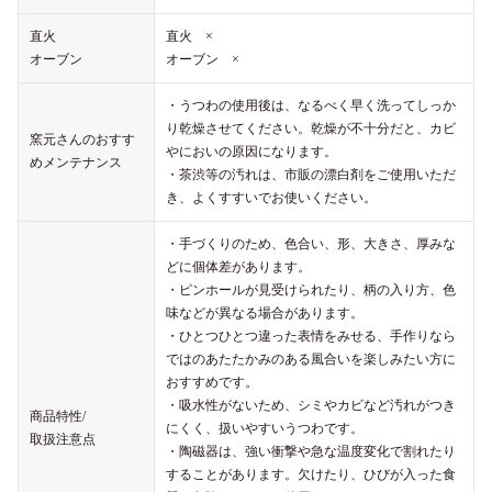
直火
直火 ×
オーブン
オーブン ×
・うつわの使用後は、なるべく早く洗ってしっか
り乾燥させてください。乾燥が不十分だと、カビ
窯元さんのおすす
やにおいの原因になります。
めメンテナンス
・茶渋等の汚れは、市販の漂白剤をご使用いただ
き、よくすすいでお使いください。
・手づくりのため、色合い、形、大きさ、厚みな
どに個体差があります。
・ピンホールが見受けられたり、柄の入り方、色
味などが異なる場合があります。
・ひとつひとつ違った表情をみせる、手作りなら
ではのあたたかみのある風合いを楽しみたい方に
おすすめです。
・吸水性がないため、シミやカビなど汚れがつき
商品特性/
にくく、扱いやすいうつわです。
取扱注意点
・陶磁器は、強い衝撃や急な温度変化で割れたり
することがあります。欠けたり、ひびが入った食