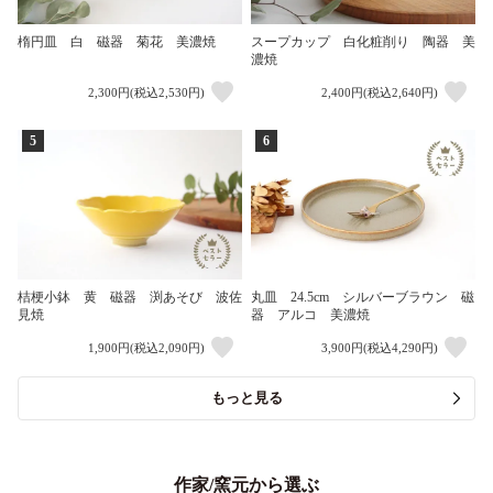
楕円皿 白 磁器 菊花 美濃焼
スープカップ 白化粧削り 陶器 美
濃焼
2,300円(税込2,530円)
2,400円(税込2,640円)
5
6
桔梗小鉢 黄 磁器 渕あそび 波佐
丸皿 24.5cm シルバーブラウン 磁
見焼
器 アルコ 美濃焼
1,900円(税込2,090円)
3,900円(税込4,290円)
もっと見る
作家/窯元から選ぶ