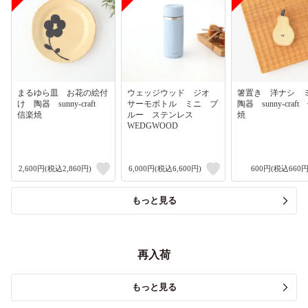
まるゆら皿 お花の絵付
ウェッジウッド ジオ
箸置き 洋ナシ
け 陶器 sunny-craft
サーモボトル ミニ ブ
陶器 sunny-craf
信楽焼
ルー ステンレス
焼
WEDGWOOD
2,600円(税込2,860円)
6,000円(税込6,600円)
600円(税込660円
もっと見る
再入荷
もっと見る