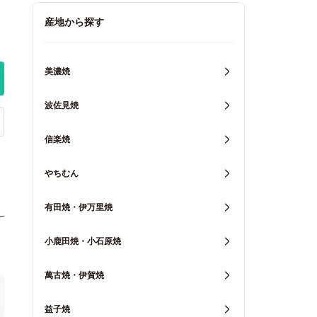
キッチン用品
産地から探す
重箱・弁当箱
美濃焼
波佐見焼
信楽焼
やちむん
有田焼・伊万里焼
小鹿田焼・小石原焼
萬古焼・伊賀焼
益子焼