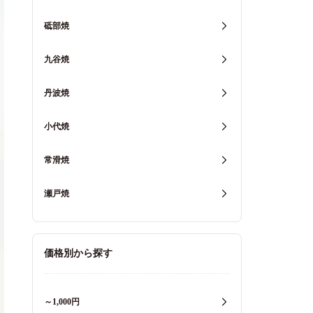
砥部焼
九谷焼
丹波焼
小代焼
常滑焼
瀬戸焼
価格別から探す
～1,000円