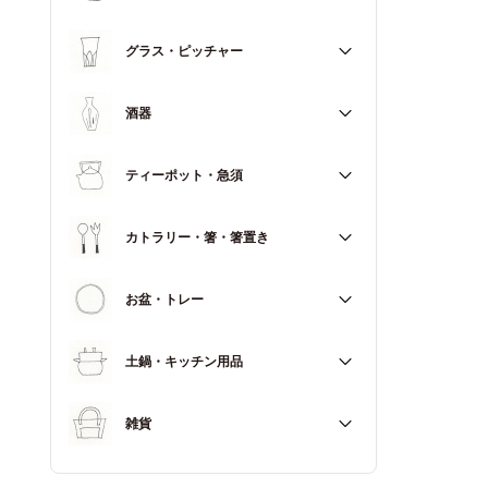
マグカップ
すべて
グラス・ピッチャー
スープカップ
すべて
酒器
すべて
ティーポット・急須
徳利（とっくり）
すべて
カトラリー・箸・箸置き
お猪口（おちょこ）
その他
すべて
お盆・トレー
カトラリー
すべて
土鍋・キッチン用品
箸
箸置き
すべて
雑貨
土鍋
すべて