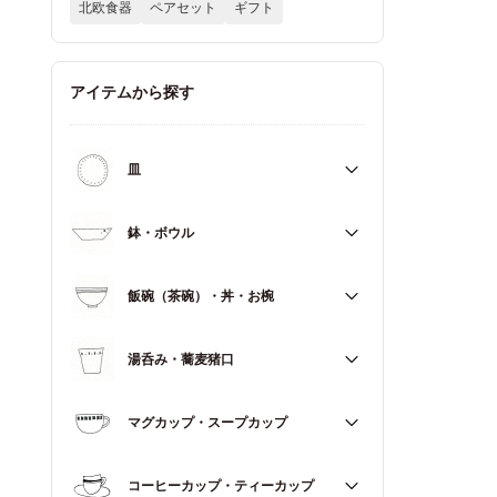
北欧食器
ペアセット
ギフト
アイテムから探す
皿
すべて
鉢・ボウル
大皿（21cm～）
すべて
飯碗（茶碗）・丼・お椀
取皿・中皿（15～20cm）
大鉢（18cm～）
豆皿・小皿（～14cm）
すべて
湯呑み・蕎麦猪口
中鉢（13～17cm）
角皿
飯碗（茶碗）
小鉢（～12cm）
すべて
マグカップ・スープカップ
丼（どんぶり）
蓋もの
湯呑み
お椀
すべて
コーヒーカップ・ティーカップ
蕎麦猪口（そばちょこ）