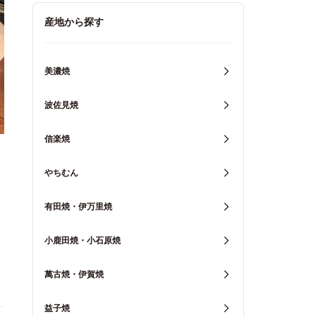
キッチン用品
産地から探す
重箱・弁当箱
美濃焼
波佐見焼
信楽焼
やちむん
有田焼・伊万里焼
小鹿田焼・小石原焼
萬古焼・伊賀焼
益子焼