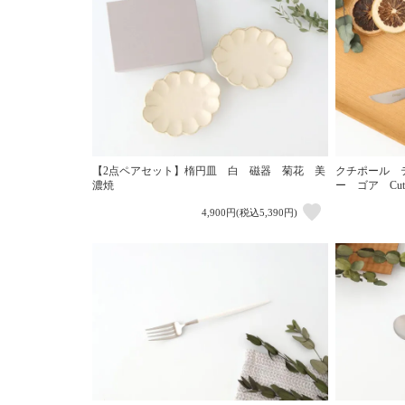
【2点ペアセット】楕円皿 白 磁器 菊花 美
クチポール 
濃焼
ー ゴア Cuti
4,900円(税込5,390円)