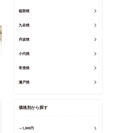
砥部焼
九谷焼
丹波焼
小代焼
常滑焼
】
瀬戸焼
価格別から探す
～1,000円