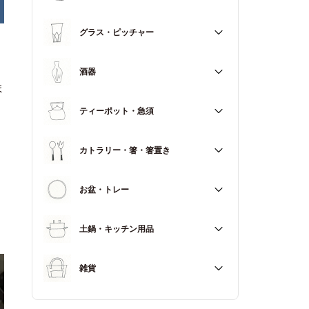
マグカップ
すべて
グラス・ピッチャー
スープカップ
すべて
酒器
ま
すべて
ティーポット・急須
徳利（とっくり）
すべて
カトラリー・箸・箸置き
お猪口（おちょこ）
その他
すべて
お盆・トレー
カトラリー
すべて
土鍋・キッチン用品
箸
箸置き
すべて
雑貨
土鍋
すべて