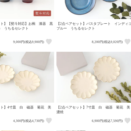
ット】【熨斗対応】お椀 漆器 黒
【2点ペアセット】パスタプレート インディ
器 うちるセレクト
ブルー うちるセレクト
9,000円(税込9,900円)
8,200円(税込9,020円)
ット】4寸皿 白 磁器 菊花 美
【2点ペアセット】7寸皿 白 磁器 菊花 美
濃焼
4,300円(税込4,730円)
6,900円(税込7,590円)