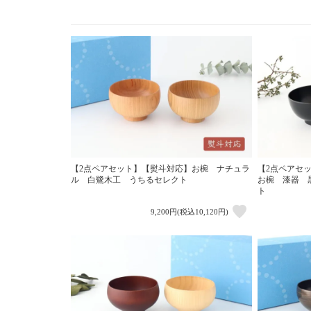
【2点ペアセット】【熨斗対応】お椀 ナチュラ
【2点ペアセ
ル 白鷺木工 うちるセレクト
お椀 漆器 
ト
9,200円(税込10,120円)