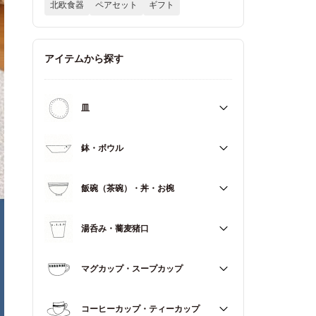
北欧食器
ペアセット
ギフト
アイテムから探す
皿
すべて
鉢・ボウル
大皿（21cm～）
すべて
飯碗（茶碗）・丼・お椀
取皿・中皿（15～20cm）
大鉢（18cm～）
豆皿・小皿（～14cm）
すべて
湯呑み・蕎麦猪口
中鉢（13～17cm）
角皿
飯碗（茶碗）
小鉢（～12cm）
すべて
マグカップ・スープカップ
丼（どんぶり）
蓋もの
湯呑み
お椀
すべて
コーヒーカップ・ティーカップ
蕎麦猪口（そばちょこ）