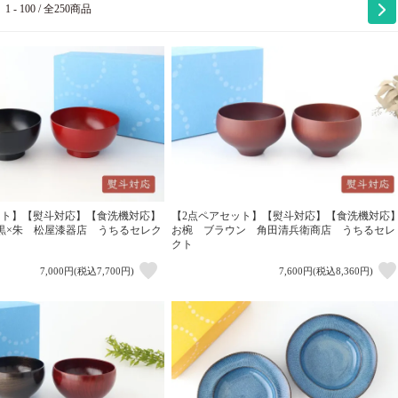
1 - 100 / 全250商品
ット】【熨斗対応】【食洗機対応】
【2点ペアセット】【熨斗対応】【食洗機対応
黒×朱 松屋漆器店 うちるセレク
お椀 ブラウン 角田清兵衛商店 うちるセレ
クト
7,000円(税込7,700円)
7,600円(税込8,360円)