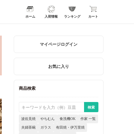
ホーム
入荷情報
ランキング
カート
マイページログイン
お気に入り
商品検索
波佐見焼
やちむん
食洗機OK
作家 一覧
夫婦茶碗
ガラス
有田焼・伊万里焼