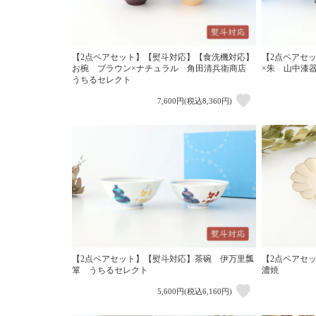
【2点ペアセット】【熨斗対応】【食洗機対応】
【2点ペアセ
お椀 ブラウン×ナチュラル 角田清兵衛商店
×朱 山中漆
うちるセレクト
7,600円(税込8,360円)
【2点ペアセット】【熨斗対応】茶碗 伊万里瓢
【2点ペアセ
箪 うちるセレクト
濃焼
5,600円(税込6,160円)