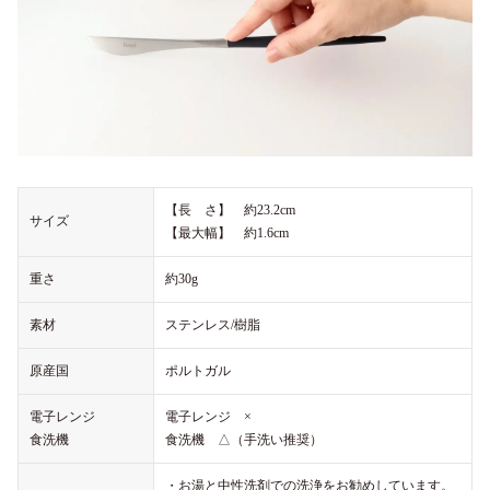
【長 さ】 約23.2cm
サイズ
【最大幅】 約1.6cm
重さ
約30g
素材
ステンレス/樹脂
原産国
ポルトガル
電子レンジ
電子レンジ ×
食洗機
食洗機 △（手洗い推奨）
・お湯と中性洗剤での洗浄をお勧めしています。