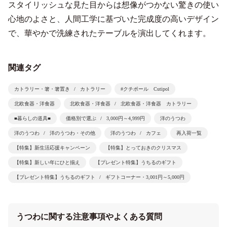
スタイリッシュな見た目からは想像がつかない驚きの使い
心地のよさと、人間工学に基づいた完成度の高いデザイン
で、華やかで洗練されたテーブルを演出してくれます。
関連タグ
カトラリー・箸・箸置き
カトラリー
#クチポール Cutipol
北欧食器・洋食器
北欧食器・洋食器
北欧食器・洋食器 カトラリー
■暮らしの道具■
価格別で選ぶ
3,000円～4,999円
洋のうつわ
洋のうつわ
洋のうつわ・その他
洋のうつわ
カフェ
再入荷一覧
【特集】新生活応援キャンペーン
【特集】とっておきのクリスマス
【特集】新しい年にひと揃え
【プレゼント特集】うちるのギフト
【プレゼント特集】うちるのギフト
ギフトコーナー・3,001円～5,000円
うつわに関する注意事項やよくある質問