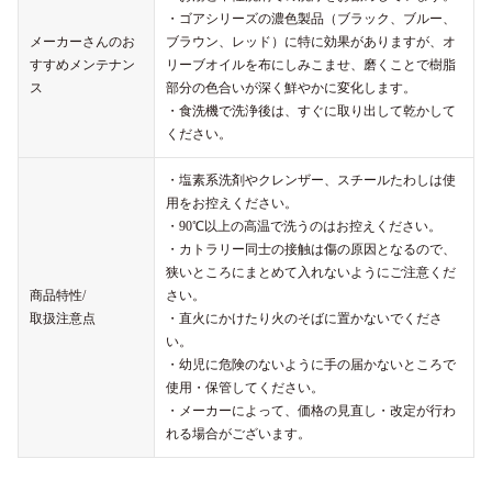
・ゴアシリーズの濃色製品（ブラック、ブルー、
メーカーさんのお
ブラウン、レッド）に特に効果がありますが、オ
すすめメンテナン
リーブオイルを布にしみこませ、磨くことで樹脂
ス
部分の色合いが深く鮮やかに変化します。
・食洗機で洗浄後は、すぐに取り出して乾かして
ください。
・塩素系洗剤やクレンザー、スチールたわしは使
用をお控えください。
・90℃以上の高温で洗うのはお控えください。
・カトラリー同士の接触は傷の原因となるので、
狭いところにまとめて入れないようにご注意くだ
商品特性/
さい。
取扱注意点
・直火にかけたり火のそばに置かないでくださ
い。
・幼児に危険のないように手の届かないところで
使用・保管してください。
・メーカーによって、価格の見直し・改定が行わ
れる場合がございます。