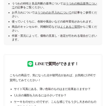
うつわの特性と良品判断の基準については
うつわの検品基準につい
て
の記事をご覧ください。
お手入れについては
うつわのお手入れについて
の記事をご参照くだ
さい。
使っていくうちに、色味や風合いなどの経年変化がみられます。
商品のキャンセルや、同梱対応などは
よくあるご質問
からご覧くだ
さい。
作家・窯元によって、価格の見直し・改定が行われる場合がござい
ます。
LINEで質問ができます！
こちらの商品で、気になった点や疑問点があれば、お気軽にLINEで
質問してみてください！
サイト写真にある、薄い色味のものはまだ在庫ありますか？
1人分の麺類を入れるには小さいですか？
ケーキをのせたいのですが、こんな感じでもう少し大きめのもの