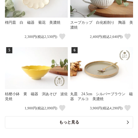
楕円皿 白 磁器 菊花 美濃焼
スープカップ 白化粧削り 陶器 美
濃焼
2,300円(税込2,530円)
2,400円(税込2,640円)
5
6
桔梗小鉢 黄 磁器 渕あそび 波佐
丸皿 24.5cm シルバーブラウン 磁
見焼
器 アルコ 美濃焼
1,900円(税込2,090円)
3,900円(税込4,290円)
もっと見る