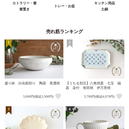
カトラリー・箸
キッチン用品
トレー・お盆
箸置き
土鍋
売れ筋ランキング
1
2
盛り鉢 白化粧削り 陶器 美濃焼
【うちる別注】八角焼皿 七宝 磁
器 染付 有田焼 伊万里焼
3,000円(税込3,300円)
3,700円(税込4,070円)
3
4