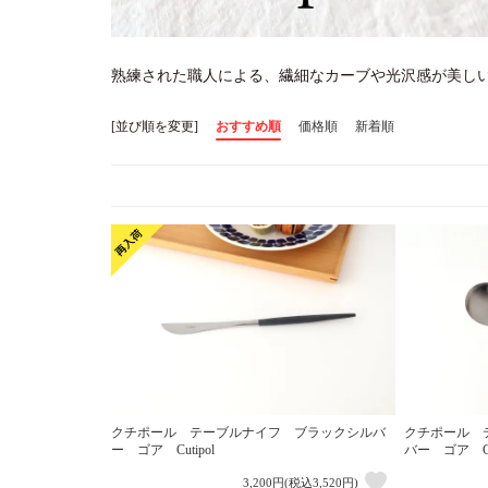
熟練された職人による、繊細なカーブや光沢感が美し
[並び順を変更]
おすすめ順
価格順
新着順
クチポール テーブルナイフ ブラックシルバ
クチポール 
ー ゴア Cutipol
バー ゴア Cut
3,200円(税込3,520円)