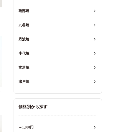
砥部焼
九谷焼
丹波焼
小代焼
常滑焼
瀬戸焼
ラ
価格別から探す
～1,000円