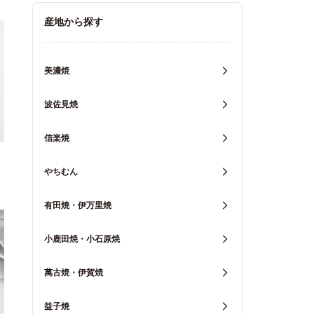
キッチン用品
産地から探す
重箱・弁当箱
美濃焼
波佐見焼
信楽焼
やちむん
有田焼・伊万里焼
小鹿田焼・小石原焼
萬古焼・伊賀焼
益子焼