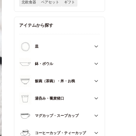
北欧食器
ペアセット
ギフト
アイテムから探す
皿
すべて
鉢・ボウル
大皿（21cm～）
すべて
飯碗（茶碗）・丼・お椀
取皿・中皿（15～20cm）
大鉢（18cm～）
豆皿・小皿（～14cm）
すべて
湯呑み・蕎麦猪口
中鉢（13～17cm）
角皿
飯碗（茶碗）
小鉢（～12cm）
すべて
マグカップ・スープカップ
丼（どんぶり）
蓋もの
湯呑み
お椀
すべて
コーヒーカップ・ティーカップ
蕎麦猪口（そばちょこ）