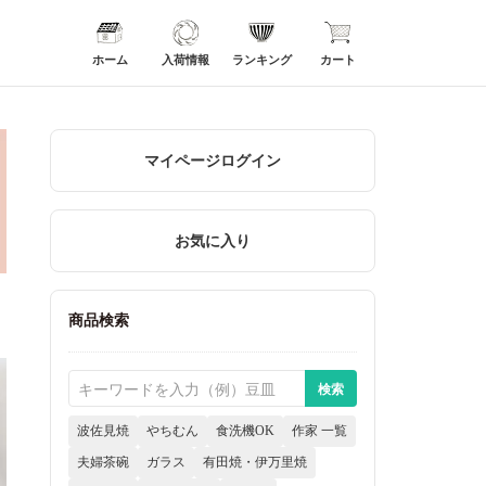
ホーム
入荷情報
ランキング
カート
マイページログイン
お気に入り
商品検索
波佐見焼
やちむん
食洗機OK
作家 一覧
夫婦茶碗
ガラス
有田焼・伊万里焼