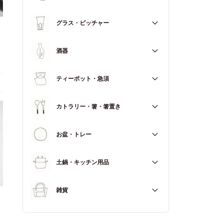
マグカップ
すべて
グラス・ピッチャー
スープカップ
すべて
酒器
すべて
ティーポット・急須
徳利（とっくり）
すべて
カトラリー・箸・箸置き
お猪口（おちょこ）
その他
すべて
お盆・トレー
カトラリー
すべて
土鍋・キッチン用品
箸
箸置き
すべて
雑貨
土鍋
すべて