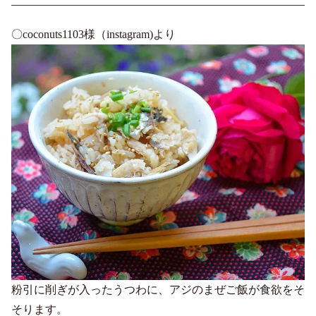
〇coconuts1103様（instagram)より
粉引に削ぎが入ったうつわに、アジのまぜご飯が食欲をそ
そります。