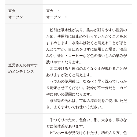
直火
直火 ×
オーブン
オーブン ×
・粉引は吸水性があり、染みが残りやすい性質の
ため、使用前に目止めを行っていただくことをお
すすめします。水染みは乾くと消えることがほと
んどですが、目止めをせずに使用した場合、油染
みや、醤油・コーヒーなど色の濃いものの染みが
残りやすくなります。
窯元さんのおすす
・水に浸けると斑点のようなシミが現れることが
めメンテナンス
ありますが乾くと消えます。
・うつわの使用後は、なるべく早く洗ってしっか
り乾燥させてください。乾燥が不十分だと、カビ
やにおいの原因になります。
・茶渋等の汚れは、市販の漂白剤をご使用いただ
き、よくすすいでお使いください。
・手づくりのため、色合い、形、大きさ、厚みな
どに個体差があります。
・ピンホールが見受けられたり、柄の入り方、色