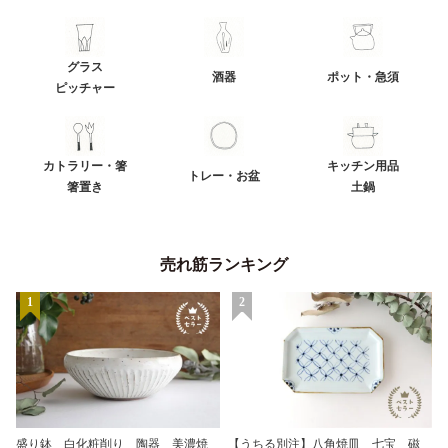
グラス
酒器
ポット・急須
ピッチャー
カトラリー・箸
キッチン用品
トレー・お盆
箸置き
土鍋
売れ筋ランキング
1
2
盛り鉢 白化粧削り 陶器 美濃焼
【うちる別注】八角焼皿 七宝 磁