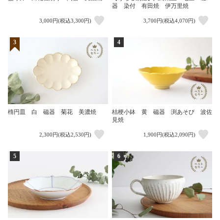
器 染付 有田焼 伊万里焼
3,000円(税込3,300円)
3,700円(税込4,070円)
3
4
楕円皿 白 磁器 菊花 美濃焼
桔梗小鉢 黄 磁器 渕あそび 波佐
見焼
2,300円(税込2,530円)
1,900円(税込2,090円)
5
6