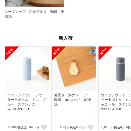
スープカップ 白化粧削り 陶器 美
濃焼
新入荷
ウェッジウッド ジオ
箸置き 洋ナシ ミニ
ウェッジウッド
サーモボトル ミニ ブ
陶器 sunny-craft 信楽
サーモボトル ミ
ルー ステンレス
焼
ャコール ステ
WEDGWOOD
WEDGWOOD
6,000円(税込6,600円)
600円(税込660円)
6,000円(税込6,600円