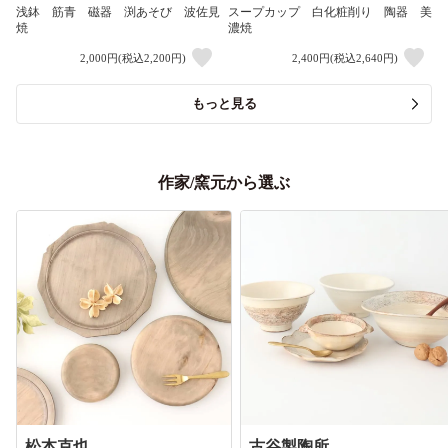
浅鉢 筋青 磁器 渕あそび 波佐見
スープカップ 白化粧削り 陶器 美
焼
濃焼
2,000円(税込2,200円)
2,400円(税込2,640円)
もっと見る
作家/窯元から選ぶ
松本克也
古谷製陶所