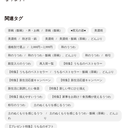
関連タグ
茶碗（飯碗）・丼・お椀
茶碗（飯碗）
■窯元の器■
美濃焼
美濃焼
削ぎ目・鎬
美濃焼
美濃焼・飯碗（茶碗）、どんぶり
価格別で選ぶ
2,000円～2,999円
和のうつわ
和のうつわ
和のうつわ・飯碗（茶碗）、どんぶり
和のうつわ
粉引
殿堂入りのうつわ
再入荷一覧
【特集】うちるのベストセラー
【特集】うちるのベストセラー
うちるベストセラー・飯碗（茶碗）、どんぶり
【特集】新生活応援キャンペーン
【特集】新生活応援キャンペーン
新生活に新調したい食器
【特集】新しい年にひと揃え
【特集】揃えやすいうつわ
【特集】家事をお助け！食洗機が使えるうつわ
粉引のうつわ
土のぬくもりを感じるうつわ
土のぬくもりを感じるうつ
土のぬくもりを感じるうつわ・飯碗（茶碗）、どんぶ
わ
り
【プレゼント特集】うちるのギフト