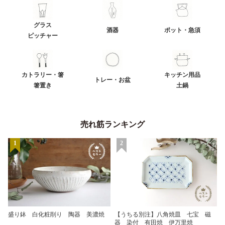
グラス
酒器
ポット・急須
ピッチャー
カトラリー・箸
キッチン用品
トレー・お盆
箸置き
土鍋
売れ筋ランキング
1
2
盛り鉢 白化粧削り 陶器 美濃焼
【うちる別注】八角焼皿 七宝 磁
器 染付 有田焼 伊万里焼