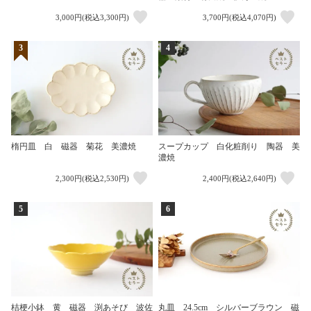
3,000円(税込3,300円)
3,700円(税込4,070円)
3
4
楕円皿 白 磁器 菊花 美濃焼
スープカップ 白化粧削り 陶器 美
濃焼
2,300円(税込2,530円)
2,400円(税込2,640円)
5
6
桔梗小鉢 黄 磁器 渕あそび 波佐
丸皿 24.5cm シルバーブラウン 磁