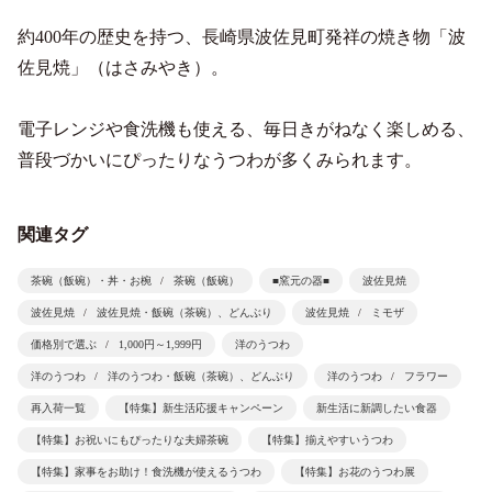
約400年の歴史を持つ、長崎県波佐見町発祥の焼き物「波
佐見焼」（はさみやき）。
電子レンジや食洗機も使える、毎日きがねなく楽しめる、
普段づかいにぴったりなうつわが多くみられます。
関連タグ
茶碗（飯碗）・丼・お椀
茶碗（飯碗）
■窯元の器■
波佐見焼
波佐見焼
波佐見焼・飯碗（茶碗）、どんぶり
波佐見焼
ミモザ
価格別で選ぶ
1,000円～1,999円
洋のうつわ
洋のうつわ
洋のうつわ・飯碗（茶碗）、どんぶり
洋のうつわ
フラワー
再入荷一覧
【特集】新生活応援キャンペーン
新生活に新調したい食器
【特集】お祝いにもぴったりな夫婦茶碗
【特集】揃えやすいうつわ
【特集】家事をお助け！食洗機が使えるうつわ
【特集】お花のうつわ展