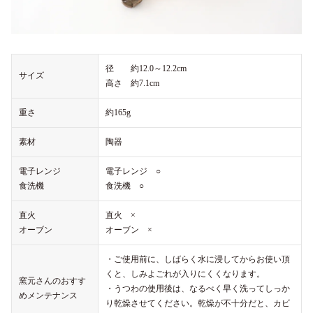
径 約12.0～12.2cm
サイズ
高さ 約7.1cm
重さ
約165g
素材
陶器
電子レンジ
電子レンジ ○
食洗機
食洗機 ○
直火
直火 ×
オーブン
オーブン ×
・ご使用前に、しばらく水に浸してからお使い頂
くと、しみよごれが入りにくくなります。
窯元さんのおすす
・うつわの使用後は、なるべく早く洗ってしっか
めメンテナンス
り乾燥させてください。乾燥が不十分だと、カビ