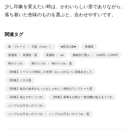
少し印象を変えたい時は、かわいらしい形でありながら、
落ち着いた色味のものを選ぶと、合わせやすいです。
関連タグ
皿・プレート
大皿（21cm～）
■窯元の器■
美濃焼
美濃焼
美濃焼・皿
美濃焼
kei
価格別で選ぶ
2,000円～2,999円
和のうつわ
和のうつわ
和のうつわ・皿
【特集】トーストの美味しさ倍増！おしゃれなパン皿集めました
【特集】パスタ皿
【特集】毎日の食卓がもっとおしゃれに！便利なワンプレート皿
【特集】揃えやすいうつわ
【特集】家事をお助け！食洗機が使えるうつわ
シンプルな佇まいのうつわ
シンプルな佇まいのうつわ
シンプルな佇まいのうつわ・皿