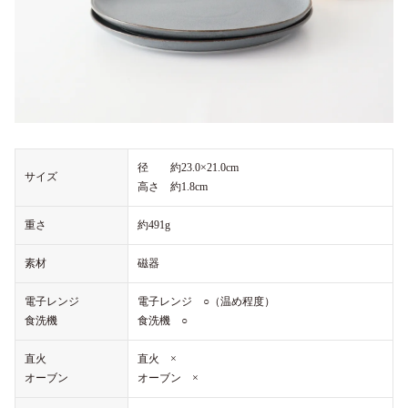
径 約23.0×21.0cm
サイズ
高さ 約1.8cm
重さ
約491g
素材
磁器
電子レンジ
電子レンジ ○（温め程度）
食洗機
食洗機 ○
直火
直火 ×
オーブン
オーブン ×