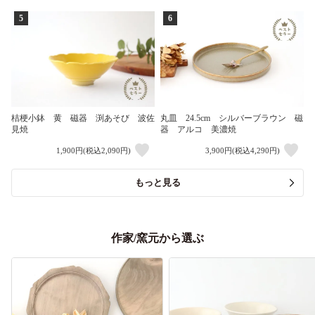
5
6
桔梗小鉢 黄 磁器 渕あそび 波佐
丸皿 24.5cm シルバーブラウン 磁
見焼
器 アルコ 美濃焼
1,900円(税込2,090円)
3,900円(税込4,290円)
もっと見る
作家/窯元から選ぶ