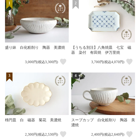
1
2
盛り鉢 白化粧削り 陶器 美濃焼
【うちる別注】八角焼皿 七宝 磁
器 染付 有田焼 伊万里焼
3,000円(税込3,300円)
3,700円(税込4,070円)
3
4
楕円皿 白 磁器 菊花 美濃焼
スープカップ 白化粧削り 陶器 美
濃焼
2,300円(税込2,530円)
2,400円(税込2,640円)