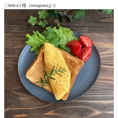
〇beth.k.f 様（instagram)より