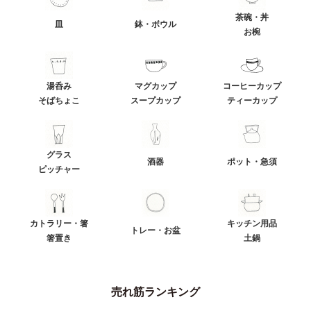
茶碗・丼
皿
鉢・ボウル
お椀
湯呑み
マグカップ
コーヒーカップ
そばちょこ
スープカップ
ティーカップ
グラス
酒器
ポット・急須
ピッチャー
カトラリー・箸
キッチン用品
トレー・お盆
箸置き
土鍋
売れ筋ランキング