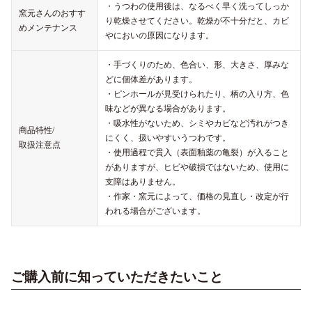
・うつわの使用後は、なるべく早く洗ってしっか
窯元さんのおすす
り乾燥させてください。乾燥が不十分だと、カビ
めメンテナンス
やにおいの原因になります。
・手づくりのため、色合い、形、大きさ、厚みな
どに個体差があります。
・ピンホールが見受けられたり、柄の入り方、色
味などが異なる場合があります。
・吸水性がないため、シミやカビなど汚れがつき
商品特性/
にくく、扱いやすいうつわです。
取扱注意点
・使用過程で貫入（表面釉薬の亀裂）が入ること
がありますが、ヒビや破損ではないため、使用に
支障はありません。
・作家・窯元によって、価格の見直し・改定が行
われる場合がございます。
ご購入前に知っていただきたいこと