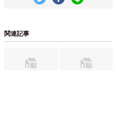
関連記事
【ストローバスケット】【6重ガーゼ
OH!SUMO-DOME!スモードーム
ふきん】